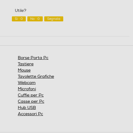
su
qualità/prezzo,
5
4
Utile?
su
5
Sì ·
0
No ·
0
Segnala
Borse Porta Pc
Tastiere
Mouse
Tavolette Grafiche
Webcam
Microfoni
Cuffie per Pc
Casse per Pc
Hub USB
Accessori Pc