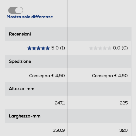
Mostra solo differenze
Recensioni
Recensioni
5.0
(1)
0.0
(0)
5
0
.
.
Spedizione
Spedizione
0
0
s
s
Consegna € 4,90
Consegna € 4,90
u
u
5
5
Altezza-mm
Altezza-mm
s
s
t
t
e
e
247,1
225
l
l
l
l
Larghezza-mm
Larghezza-mm
e
e
.
.
358,9
320
1