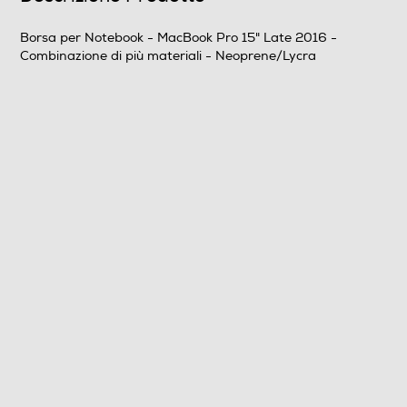
Combinazione di più materiali
Borsa per Notebook - MacBook Pro 15" Late 2016 -
Combinazione di più materiali - Neoprene/Lycra
Descrizione materiale
Neoprene/Lycra
Altezza interna scomparto principale-cm
24,07
Lunghezza interna scomparto principale-cm
34,93
Informazioni sulla sicurezza del prodotto
Clicca qui