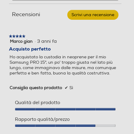
e
e
in
recensioni
recensio
neoprene
Recensioni
per
Scrivi una recensione
.
MacBook
Questa
Pro
azione
15"
aprirà
Late
★★★★★
★★★★★
una
2016-
·
3 anni fa
Marco gian
5
Petrolio
finestra
su
Acquisto perfetto
modale.
5
Ho acquistato la custodia in neoprene per il mio
stelle.
Samsung PRO 15", un po' troppo giusta nel lato più
lungo, come immaginavo dalle misure, ma comunque
perfetta e ben fatta, buona la qualità costruttiva.
Consiglia questo prodotto
✔
Sì
Qualità del prodotto
Qualità
del
Rapporto qualità/prezzo
prodotto,
5
Rapporto