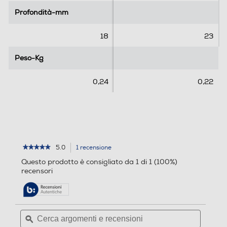
r
Profondità-mm
Profondità-mm
e
c
18
23
e
n
Peso-Kg
Peso-Kg
s
i
0,24
0,22
o
n
e
5.0
1 recensione
L'azione
★★★★★
★★★★★
5
porterà
Questo prodotto è consigliato da 1 di 1 (100%)
su
alla
recensori
5
pagina
stelle.
delle
Leggi
recensioni.
recensioni
per
Cerca
Cerca
TUCANO
argomenti
ϙ
argoment
-
Custodia