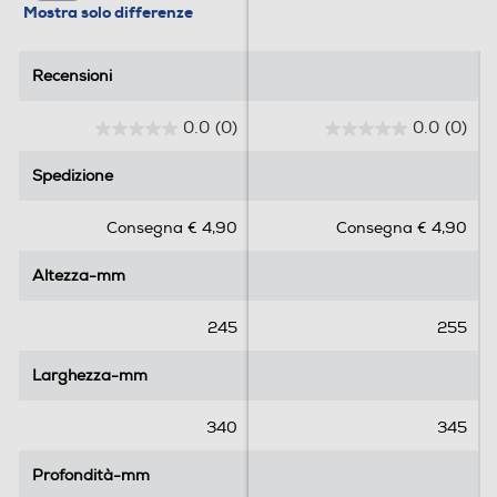
Mostra solo differenze
Recensioni
Recensioni
0.0
(0)
0.0
(0)
0
0
.
.
Spedizione
Spedizione
0
0
s
s
Consegna € 4,90
Consegna € 4,90
u
u
5
5
Altezza-mm
Altezza-mm
s
s
t
t
e
e
245
255
l
l
l
l
Larghezza-mm
Larghezza-mm
e
e
.
.
340
345
Profondità-mm
Profondità-mm