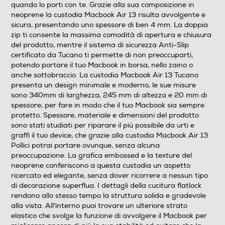
quando lo porti con te. Grazie alla sua composizione in
Diagonale max-pollici
neoprene la custodia Macbook Air 13 risulta avvolgente e
sicura, presentando uno spessore di ben 4 mm. La doppia
13
zip ti consente la massima comodità di apertura e chiusura
del prodotto, mentre il sistema di sicurezza Anti-Slip
Numero scomparti
certificato da Tucano ti permette di non preoccuparti,
potendo portare il tuo Macbook in borsa, nello zaino o
1
anche sottobraccio. La custodia Macbook Air 13 Tucano
presenta un design minimale e moderno, le sue misure
Materiale
sono 340mm di larghezza, 245 mm di altezza e 20 mm di
spessore, per fare in modo che il tuo Macbook sia sempre
Combinazione di più materiali
protetto. Spessore, materiale e dimensioni del prodotto
sono stati studiati per riparare il più possibile da urti e
Descrizione materiale
graffi il tuo device, che grazie alla custodia Macbook Air 13
Pollici potrai portare ovunque, senza alcuna
Neoprene/Lycra
preoccupazione. La grafica embossed e la texture del
neoprene conferiscono a questa custodia un aspetto
Altezza interna scomparto principale-cm
ricercato ed elegante, senza dover ricorrere a nessun tipo
di decorazione superflua. I dettagli della cucitura flatlock
22,7
rendono allo stesso tempo la struttura solida e gradevole
alla vista. All'interno puoi trovare un ulteriore strato
Lunghezza interna scomparto principale-cm
elastico che svolge la funzione di avvolgere il Macbook per