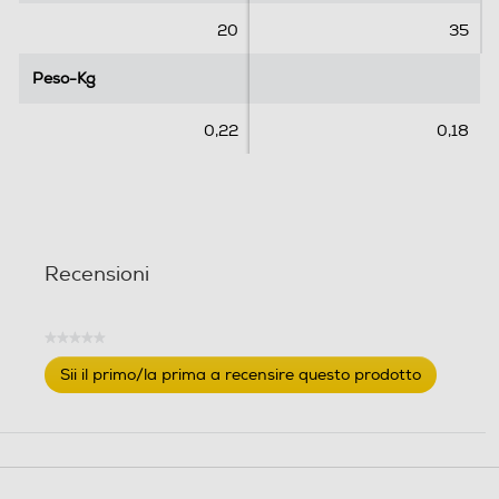
20
35
Peso-Kg
Peso-Kg
0,22
0,18
Recensioni
★★★★★
Nessuna
Sii il primo/la prima a recensire questo prodotto
valutazione
.
Questa
azione
aprirà
una