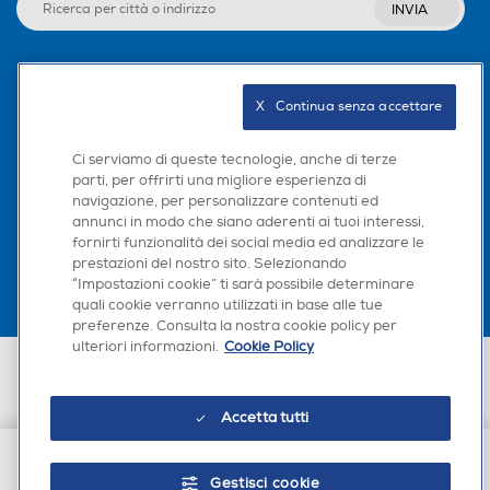
INVIA
Seguici sui social
X   Continua senza accettare
Ci serviamo di queste tecnologie, anche di terze
parti, per offrirti una migliore esperienza di
navigazione, per personalizzare contenuti ed
Scarica la nostra app
annunci in modo che siano aderenti ai tuoi interessi,
fornirti funzionalità dei social media ed analizzare le
prestazioni del nostro sito. Selezionando
“Impostazioni cookie” ti sarà possibile determinare
quali cookie verranno utilizzati in base alle tue
preferenze. Consulta la nostra cookie policy per
ulteriori informazioni.
Cookie Policy
Euronics Italia SpA. Sede legale Via Montefeltro, 6/a 20156 Milano
Partita Iva, Codice Fiscale e iscrizione CCIAA Milano Monza Brianza Lodi
n. 13337170156. Codice intermediario SDI: HHBD9AK. Vendite soggette
Accetta tutti
agli Artt. 45 e ss del Codice del Consumo in tema di Diritti dei
Consumatori.
Gestisci cookie