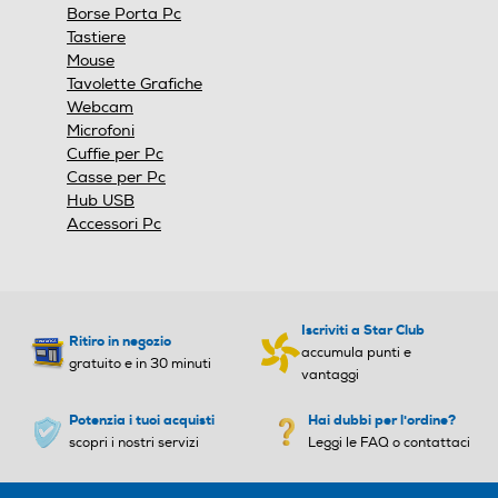
finestra
Borse Porta Pc
modale.
Tastiere
Mouse
Tavolette Grafiche
Webcam
Microfoni
Cuffie per Pc
Casse per Pc
Hub USB
Accessori Pc
Iscriviti a Star Club
Ritiro in negozio
accumula punti e
gratuito e in 30 minuti
vantaggi
Potenzia i tuoi acquisti
Hai dubbi per l'ordine?
scopri i nostri servizi
Leggi le FAQ o contattaci