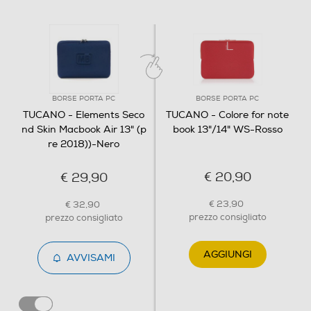
BORSE PORTA PC
BORSE PORTA PC
TUCANO - Elements Seco
TUCANO - Colore for note
nd Skin Macbook Air 13" (p
book 13"/14" WS-Rosso
re 2018))-Nero
€ 20,90
€ 29,90
€ 23,90
€ 32,90
prezzo consigliato
prezzo consigliato
AGGIUNGI
AVVISAMI