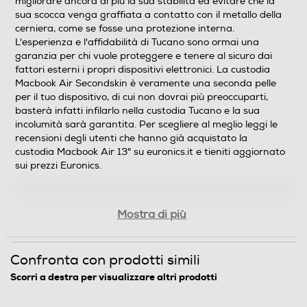
migliorare ancora di più la sua stabilità ed evitare che la
32,5
sua scocca venga graffiata a contatto con il metallo della
cerniera, come se fosse una protezione interna.
Tracolla
L'esperienza e l'affidabilità di Tucano sono ormai una
garanzia per chi vuole proteggere e tenere al sicuro dai
fattori esterni i propri dispositivi elettronici. La custodia
Macbook Air Secondskin è veramente una seconda pelle
Profondità interna scomparto principale-cm
per il tuo dispositivo, di cui non dovrai più preoccuparti,
basterà infatti infilarlo nella custodia Tucano e la sua
1,7
incolumità sarà garantita. Per scegliere al meglio leggi le
recensioni degli utenti che hanno già acquistato la
custodia Macbook Air 13" su euronics.it e tieniti aggiornato
Informazioni sulla sicurezza del prodotto
sui prezzi Euronics.
Clicca qui
Mostra di più
Confronta con prodotti simili
Scorri a destra per visualizzare altri prodotti