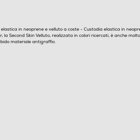
Custodia elastica in neoprene e velluto a coste, per
per MacBook Pro 14". Dotata di Anti-Slip System®,
una fascia elastica interna per bloccare il computer,
astica in neoprene e velluto a coste - Custodia elastica in neopre
, la Second Skin Velluto, realizzata in colori ricercati, è anche mol
la Second Skin® Velluto, realizzata in colori
bido materiale antigraffio.
ricercati, è anche molto aderente grazie alla
cucitura Flat-lock, che garantisce uno spessore
minimo e una protezione eccellente. L'interno è in
morbido materiale antigraffio.