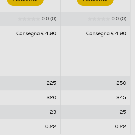
0.0
(0)
0.0
(0)
0
0
.
.
Consegna € 4,90
Consegna € 4,90
0
0
s
s
u
u
5
5
s
s
t
t
e
e
225
250
l
l
l
l
320
345
e
e
.
.
23
25
0,22
0,22