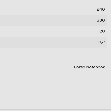
240
330
20
0,2
Borsa Notebook
Second Skin per MacBook Pro 14"
50
Neoprene
Custodia elastica in neoprene e velluto a coste.