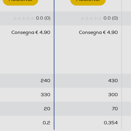
0.0
(0)
0.0
(0)
0
0
.
.
Consegna € 4,90
Consegna € 4,90
0
0
s
s
u
u
5
5
s
s
t
t
e
e
240
430
l
l
l
l
330
300
e
e
.
.
20
70
0,2
0,354