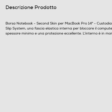
Descrizione Prodotto
Borsa Notebook - Second Skin per MacBook Pro 14" - Custodia el
Slip System, una fascia elastica interna per bloccare il computer
Altre caratteristiche
spessore minimo e una protezione eccellente. L'interno è in mor
Informazioni sulla sicurezza del prodotto
Clicca qui