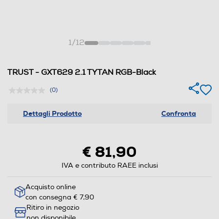
1
/
12
TRUST - GXT629 2.1 TYTAN RGB-Black
(0)
Dettagli Prodotto
Confronta
€ 81,90
IVA e contributo RAEE inclusi
Acquisto online
con consegna € 7,90
Ritiro in negozio
non disponibile