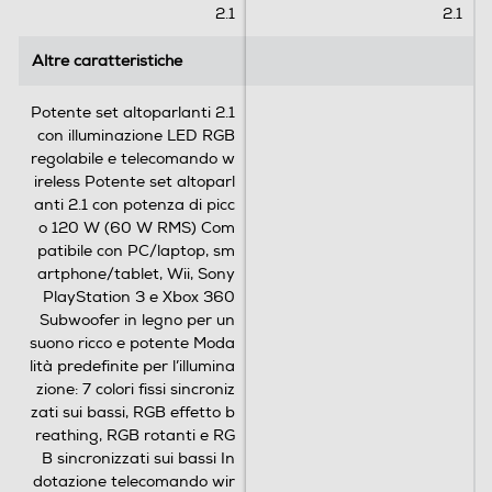
2.1
2.1
c
e
Altre caratteristiche
Altre caratteristiche
n
s
Potente set altoparlanti 2.1
i
con illuminazione LED RGB
o
regolabile e telecomando w
n
ireless Potente set altoparl
i
anti 2.1 con potenza di picc
o 120 W (60 W RMS) Com
patibile con PC/laptop, sm
artphone/tablet, Wii, Sony
PlayStation 3 e Xbox 360
Subwoofer in legno per un
suono ricco e potente Moda
lità predefinite per l’illumina
zione: 7 colori fissi sincroniz
zati sui bassi, RGB effetto b
reathing, RGB rotanti e RG
B sincronizzati sui bassi In
dotazione telecomando wir