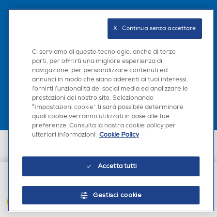
Uscita cuffie
Uscita cuffie
Seguici sui social
X   Continua senza accettare
Ci serviamo di queste tecnologie, anche di terze
parti, per offrirti una migliore esperienza di
navigazione, per personalizzare contenuti ed
Scarica la nostra app
annunci in modo che siano aderenti ai tuoi interessi,
fornirti funzionalità dei social media ed analizzare le
prestazioni del nostro sito. Selezionando
“Impostazioni cookie” ti sarà possibile determinare
quali cookie verranno utilizzati in base alle tue
preferenze. Consulta la nostra cookie policy per
ulteriori informazioni.
Cookie Policy
Euronics Italia SpA. Sede legale Via Montefeltro, 6/a 20156 Milano
Partita Iva, Codice Fiscale e iscrizione CCIAA Milano Monza Brianza Lodi
n. 13337170156. Codice intermediario SDI: HHBD9AK. Vendite soggette
Accetta tutti
agli Artt. 45 e ss del Codice del Consumo in tema di Diritti dei
Consumatori.
€ 81,90
Gestisci cookie
AGGIUNGI AL CARRELLO