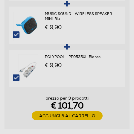
MUSIC SOUND - WIRELESS SPEAKER
MINI-Blu
€ 9,90
Dimensioni - Peso
Altezza cassa-mm
21
POLYPOOL - PP0535XL-Bianco
Larghezza cassa-mm
€ 9,90
9
Profondità cassa-mm
prezzo per 3 prodotti
10,2
€ 101,70
Altezza subwoofer-mm
AGGIUNGI 3 AL CARRELLO
25,5