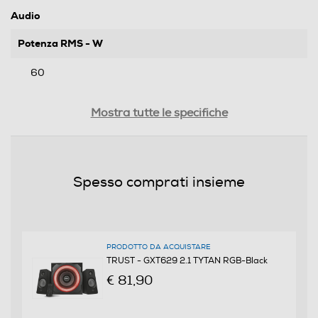
Audio
Potenza RMS - W
60
Potenza cassa-W
Mostra tutte le specifiche
12
Risposta in frequenza
Spesso comprati insieme
95Hz~20KHz
Potenza subwoofer-W
25
PRODOTTO DA ACQUISTARE
TRUST - GXT629 2.1 TYTAN RGB-Black
€ 81,90
Accessori
Telecomando