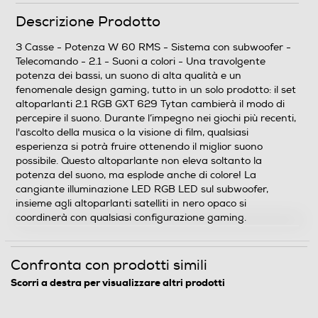
larghezza subwoofer-mm
Descrizione Prodotto
25,5
3 Casse - Potenza W 60 RMS - Sistema con subwoofer -
Telecomando - 2.1 - Suoni a colori - Una travolgente
Profondità subwoofer-mm
potenza dei bassi, un suono di alta qualità e un
fenomenale design gaming, tutto in un solo prodotto: il set
24
altoparlanti 2.1 RGB GXT 629 Tytan cambierà il modo di
percepire il suono. Durante l’impegno nei giochi più recenti,
Altezza-mm
l'ascolto della musica o la visione di film, qualsiasi
esperienza si potrà fruire ottenendo il miglior suono
290
possibile. Questo altoparlante non eleva soltanto la
potenza del suono, ma esplode anche di colore! La
Larghezza-mm
cangiante illuminazione LED RGB LED sul subwoofer,
insieme agli altoparlanti satelliti in nero opaco si
429
coordinerà con qualsiasi configurazione gaming.
Profondità-mm
Confronta con prodotti simili
347
Scorri a destra per visualizzare altri prodotti
Peso-Kg