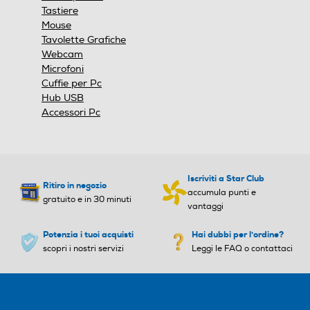
modale.
Altezza cassa-mm
Altezza cassa-mm
Tastiere
Mouse
21
Tavolette Grafiche
Webcam
Larghezza cassa-mm
Larghezza cassa-mm
Microfoni
Cuffie per Pc
Hub USB
9
Accessori Pc
Profondità cassa-mm
Profondità cassa-mm
10,2
Iscriviti a Star Club
Ritiro in negozio
Altezza subwoofer-mm
Altezza subwoofer-mm
accumula punti e
gratuito e in 30 minuti
vantaggi
25,5
Potenzia i tuoi acquisti
Hai dubbi per l'ordine?
scopri i nostri servizi
Leggi le FAQ o contattaci
larghezza subwoofer-mm
larghezza subwoofer-mm
25,5