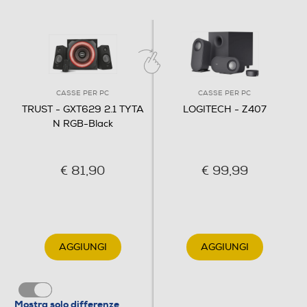
5,3
Descrizione
Descrizione marketing
CASSE PER PC
CASSE PER PC
Suoni a colori Una travolgente potenza dei bassi, un
TRUST - GXT629 2.1 TYTA
LOGITECH - Z407
suono di alta qualità e un fenomenale design gaming,
N RGB-Black
tutto in un solo prodotto: il set altoparlanti 2.1 RGB GXT
629 Tytan cambierà il modo di percepire il suono.
Durante l’impegno nei giochi più recenti, l'ascolto della
€ 81,90
€ 99,99
musica o la visione di film, qualsiasi esperienza si potrà
fruire ottenendo il miglior suono possibile. Questo
altoparlante non eleva soltanto la potenza del suono,
ma esplode anche di colore! La cangiante illuminazione
LED RGB LED sul subwoofer, insieme agli altoparlanti
AGGIUNGI
AGGIUNGI
satelliti in nero opaco si coordinerà con qualsiasi
configurazione gaming. È possibile scegliere tra 7 colori
fissi sincronizzati sui bassi (rosso, verde, blu, giallo, viola,
celeste e bianco). Oppure si può scegliere la rotazione di
Mostra solo differenze
tutti i colori, una rotazione di luci a effetto Breathing