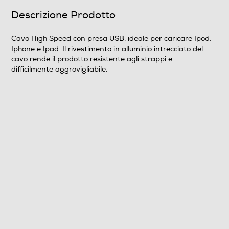
Peso-Kg
Descrizione Prodotto
0,5
Cavo High Speed con presa USB, ideale per caricare Ipod,
Iphone e Ipad. Il rivestimento in alluminio intrecciato del
Descrizione marketing
cavo rende il prodotto resistente agli strappi e
difficilmente aggrovigliabile.
Cavo High Speed con presa USB, ideale per caricare
Ipod, Iphone e Ipad. Il rivestimento in alluminio
intrecciato del cavo rende il prodotto resistente agli
strappi e difficilmente aggrovigliabile. Cavo High Speed
di AAAmaze ha una lunghezza di 1 Metro ed è
disponibile in 4 diverse colorazioni.
Informazioni sulla sicurezza del prodotto
Clicca qui