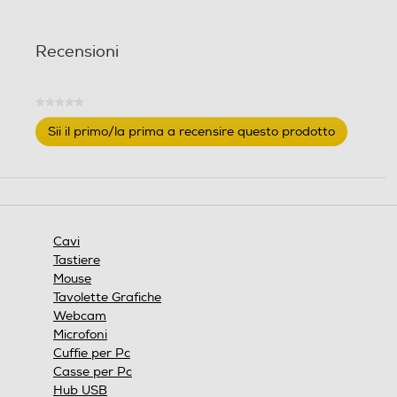
.
.
1
r
Recensioni
e
c
e
★★★★★
Nessuna
n
Sii il primo/la prima a recensire questo prodotto
valutazione
s
.
i
Questa
o
azione
n
aprirà
e
una
finestra
Cavi
modale.
Tastiere
Mouse
Tavolette Grafiche
Webcam
Microfoni
Cuffie per Pc
Casse per Pc
Hub USB