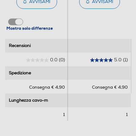
AVVISAMI
AVVISAMI
Mostra solo differenze
Recensioni
Recensioni
0.0
(0)
5.0
(1)
0
5
.
.
Spedizione
Spedizione
0
0
s
s
Consegna € 4,90
Consegna € 4,90
u
u
5
5
Lunghezza cavo-m
Lunghezza cavo-m
s
s
t
t
e
e
1
1
l
l
l
l
e
e