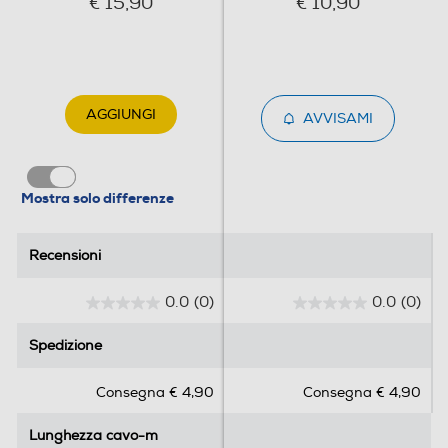
€ 15,90
€ 10,90
AGGIUNGI
AVVISAMI
Mostra solo differenze
Recensioni
Recensioni
0.0
(0)
0.0
(0)
0
0
.
.
Spedizione
Spedizione
0
0
s
s
Consegna € 4,90
Consegna € 4,90
u
u
5
5
Lunghezza cavo-m
Lunghezza cavo-m
s
s