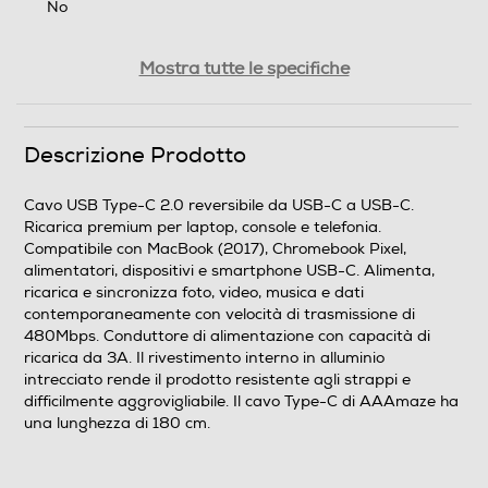
No
Descrizione attacchi
Mostra tutte le specifiche
Cavo interfaccia Type C to C
Peso-Kg
Descrizione Prodotto
0,05
Cavo USB Type-C 2.0 reversibile da USB-C a USB-C.
Ricarica premium per laptop, console e telefonia.
Descrizione marketing
Compatibile con MacBook (2017), Chromebook Pixel,
alimentatori, dispositivi e smartphone USB-C. Alimenta,
Cavo USB Type-C 2.0 reversibile da USB-C a USB-C.
ricarica e sincronizza foto, video, musica e dati
Ricarica premium per laptop, console e telefonia.
contemporaneamente con velocità di trasmissione di
Compatibile con MacBook (2017), Chromebook Pixel,
480Mbps. Conduttore di alimentazione con capacità di
alimentatori, dispositivi e smartphone USB-C. Alimenta,
ricarica da 3A. Il rivestimento interno in alluminio
ricarica e sincronizza foto, video, musica e dati
intrecciato rende il prodotto resistente agli strappi e
contemporaneamente con velocità di trasmissione di
difficilmente aggrovigliabile. Il cavo Type-C di AAAmaze ha
480Mbps. Conduttore di alimentazione con capacità di
una lunghezza di 180 cm.
ricarica da 3A. Il rivestimento interno in alluminio
intrecciato rende il prodotto resistente agli strappi e
difficilmente aggrovigliabile. Il cavo Type-C di AAAmaze