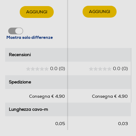
AGGIUNGI
AGGIUNGI
Mostra solo differenze
Recensioni
Recensioni
0.0
(0)
0.0
(0)
0
0
.
.
Spedizione
Spedizione
0
0
s
s
Consegna € 4,90
Consegna € 4,90
u
u
5
5
Lunghezza cavo-m
Lunghezza cavo-m
s
s
t
t
e
e
0,05
0,03
l
l
l
l