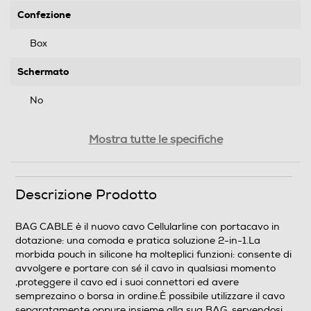
Confezione
Box
Schermato
No
Descrizione attacchi
Mostra tutte le specifiche
Maschio
Peso-Kg
Descrizione Prodotto
0,08
BAG CABLE è il nuovo cavo Cellularline con portacavo in
dotazione: una comoda e pratica soluzione 2-in-1.La
Descrizione marketing
morbida pouch in silicone ha molteplici funzioni: consente di
avvolgere e portare con sé il cavo in qualsiasi momento
BAG CABLE è il nuovo cavo Cellularline con portacavo
,proteggere il cavo ed i suoi connettori ed avere
in dotazione: una comoda e pratica soluzione 2-in-1.La
semprezaino o borsa in ordine.È possibile utilizzare il cavo
morbida pouch in silicone ha molteplici funzioni:
separatamente oppure insieme alla sua BAG, servendosi