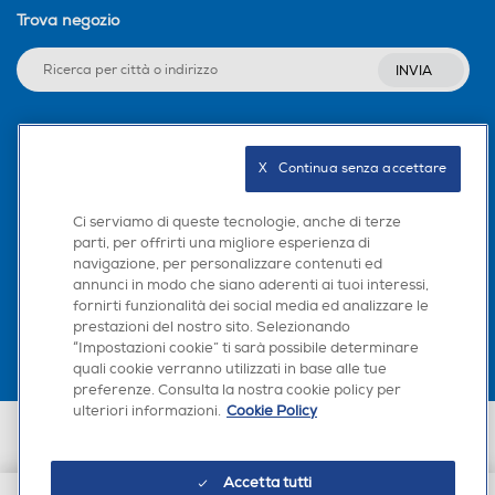
Trova negozio
INVIA
Seguici sui social
X   Continua senza accettare
Ci serviamo di queste tecnologie, anche di terze
parti, per offrirti una migliore esperienza di
navigazione, per personalizzare contenuti ed
Scarica la nostra app
annunci in modo che siano aderenti ai tuoi interessi,
fornirti funzionalità dei social media ed analizzare le
prestazioni del nostro sito. Selezionando
“Impostazioni cookie” ti sarà possibile determinare
quali cookie verranno utilizzati in base alle tue
preferenze. Consulta la nostra cookie policy per
ulteriori informazioni.
Cookie Policy
Euronics Italia SpA. Sede legale Via Montefeltro, 6/a 20156 Milano
Partita Iva, Codice Fiscale e iscrizione CCIAA Milano Monza Brianza Lodi
n. 13337170156. Codice intermediario SDI: HHBD9AK. Vendite soggette
Accetta tutti
agli Artt. 45 e ss del Codice del Consumo in tema di Diritti dei