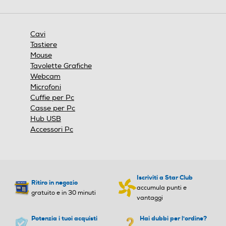
azione
n
aprirà
e
una
finestra
Cavi
modale.
Tastiere
Mouse
Tavolette Grafiche
Webcam
Microfoni
Cuffie per Pc
Casse per Pc
Hub USB
Accessori Pc
Iscriviti a Star Club
Ritiro in negozio
accumula punti e
gratuito e in 30 minuti
vantaggi
Potenzia i tuoi acquisti
Hai dubbi per l'ordine?