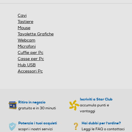
n
aprirà
e
una
finestra
Cavi
modale.
Tastiere
Mouse
Tavolette Grafiche
Webcam
Microfoni
Cuffie per Pc
Casse per Pc
Hub USB
Accessori Pc
Iscriviti a Star Club
Ritiro in negozio
accumula punti e
gratuito e in 30 minuti
vantaggi
Potenzia i tuoi acquisti
Hai dubbi per l'ordine?
scopri i nostri servizi
Leggi le FAQ o contattaci