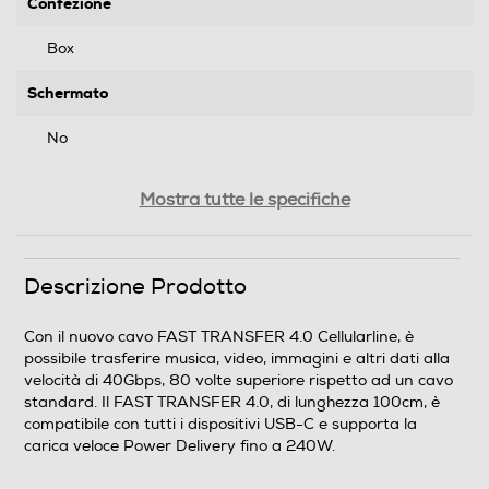
Confezione
Box
Schermato
No
Descrizione attacchi
Mostra tutte le specifiche
Maschio
Peso-Kg
Descrizione Prodotto
0,068
Con il nuovo cavo FAST TRANSFER 4.0 Cellularline, è
possibile trasferire musica, video, immagini e altri dati alla
Descrizione marketing
velocità di 40Gbps, 80 volte superiore rispetto ad un cavo
standard. Il FAST TRANSFER 4.0, di lunghezza 100cm, è
Con il nuovo cavo FAST TRANSFER 4.0 Cellularline, è
compatibile con tutti i dispositivi USB-C e supporta la
possibile trasferire musica, video, immagini e altri dati
carica veloce Power Delivery fino a 240W.
alla velocità di 40Gbps, 80 volte superiore rispetto ad
un cavo standard. Il FAST TRANSFER 4.0, di lunghezza