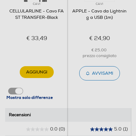
CAVI
CAVI
CELLULARLINE - Cavo FA
APPLE - Cavo da Lightnin
ST TRANSFER-Black
g a USB (1m)
€ 33,49
€ 24,90
€ 25,00
prezzo consigliato
AGGIUNGI
AVVISAMI
Mostra solo differenze
Recensioni
Recensioni
0.0
(0)
5.0
(1)
0
5