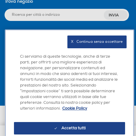
Trova negozio
INVIA
Seguici sui social
X   Continua senza accettare
Ci serviamo di queste tecnologie, anche di terze
parti, per offrirti una migliore esperienza di
navigazione, per personalizzare contenuti ed
Scarica la nostra app
annunci in modo che siano aderenti ai tuoi interessi,
fornirti funzionalità dei social media ed analizzare le
prestazioni del nostro sito. Selezionando
“Impostazioni cookie” ti sarà possibile determinare
quali cookie verranno utilizzati in base alle tue
preferenze. Consulta la nostra cookie policy per
ulteriori informazioni.
Cookie Policy
Euronics Italia SpA. Sede legale Via Montefeltro, 6/a 20156 Milano
Partita Iva, Codice Fiscale e iscrizione CCIAA Milano Monza Brianza Lodi
n. 13337170156. Codice intermediario SDI: HHBD9AK. Vendite soggette
Accetta tutti
agli Artt. 45 e ss del Codice del Consumo in tema di Diritti dei
Consumatori.