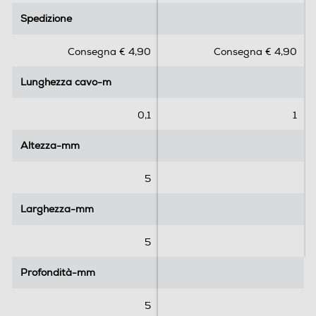
.
.
Spedizione
Spedizione
0
0
s
s
Consegna € 4,90
Consegna € 4,90
u
u
5
5
Lunghezza cavo-m
Lunghezza cavo-m
s
s
t
t
e
e
0,1
1
l
l
l
l
Altezza-mm
Altezza-mm
e
e
.
.
5
1
r
Larghezza-mm
Larghezza-mm
e
c
5
e
n
Profondità-mm
Profondità-mm
s
i
5
o