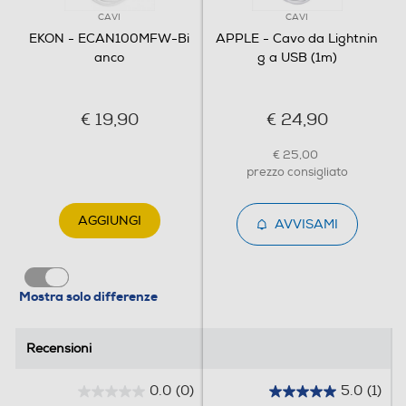
CAVI
CAVI
EKON - ECAN100MFW-Bi
APPLE - Cavo da Lightnin
anco
g a USB (1m)
€ 19,90
€ 24,90
€ 25,00
prezzo consigliato
AGGIUNGI
AVVISAMI
Mostra solo differenze
Recensioni
Recensioni
0.0
(0)
5.0
(1)
0
5