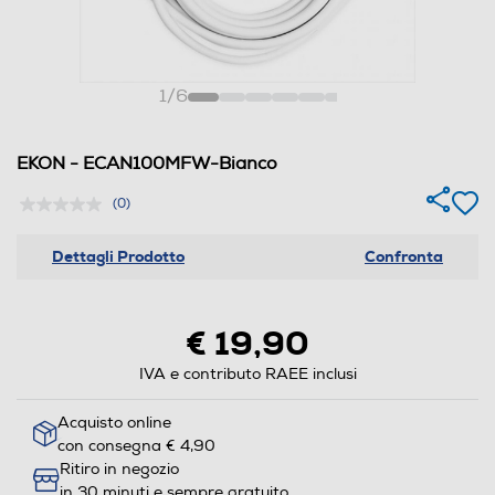
1
/
6
EKON - ECAN100MFW-Bianco
(0)
Dettagli Prodotto
Confronta
€ 19,90
IVA e contributo RAEE inclusi
Acquisto online
con consegna € 4,90
Ritiro in negozio
in 30 minuti e sempre gratuito