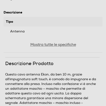
Descrizione
Tipo
Antenna
Caratteristiche prodotto
Mostra tutte le specifiche
Cavo antenna maschio/femmina + adattatore 75dB
Diametro-mm
Descrizione Prodotto
9,5
Questo cavo antenna Ekon, da ben 10 m, grazie
all'impugnatura soft touch, è comodo da impugnare e da
Schermato
connettere alla presa. Incluso nella confezione vi è anche
un adattatore maschio – maschio che permette di
Schermato
adattare questo cavo ad ogni uscita. La doppia
schermatura garantisce una minore dispersione del
Descrizione attacchi
segnale. Adattatore maschio – maschio incluso -