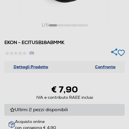
1
/
6
EKON - ECITUSB18ABMMK
(0)
Dettagli Prodotto
Confronta
€ 7,90
IVA e contributo RAEE inclusi
Ultimi 2 pezzi disponibili
Acquisto online
con consegna € 4,90