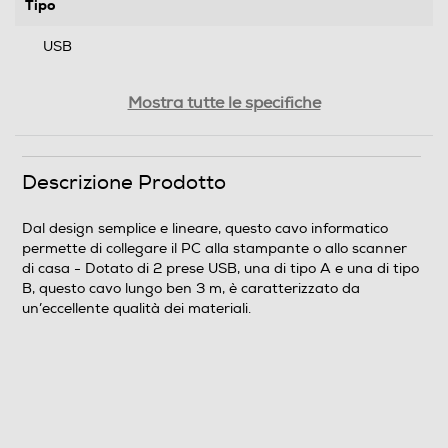
Tipo
USB
Caratteristiche prodotto
Mostra tutte le specifiche
Cavo USB tipo A - USB tipo B
Schermato
Descrizione Prodotto
Schermato
Dal design semplice e lineare, questo cavo informatico
permette di collegare il PC alla stampante o allo scanner
Descrizione attacchi
di casa - Dotato di 2 prese USB, una di tipo A e una di tipo
B, questo cavo lungo ben 3 m, è caratterizzato da
Connettori: USB tipo A - USB tipo B
un’eccellente qualità dei materiali.
Peso-Kg
0,055
Descrizione marketing