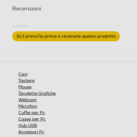
Recensioni
★★★★★
Nessuna
Sii il primo/la prima a recensire questo prodotto
valutazione
.
Questa
azione
aprirà
una
finestra
Cavi
modale.
Tastiere
Mouse
Tavolette Grafiche
Webcam
Microfoni
Cuffie per Pc
Casse per Pc
Hub USB
Accessori Pc