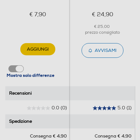
€ 7,90
€ 24,90
€ 25,00
prezzo consigliato
AGGIUNGI
AVVISAMI
Mostra solo differenze
Recensioni
Recensioni
0.0
(0)
5.0
(1)
0
5
.
.
Spedizione
Spedizione
0
0
s
s
Consegna € 4,90
Consegna € 4,90
u
u