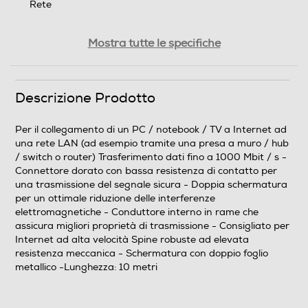
Rete
Caratteristiche prodotto
Mostra tutte le specifiche
Per il collegamento di un PC / notebook / TV a Internet
ad una rete LAN (ad esempio tramite una presa a muro
/ hub / switch o router) Trasferimento dati fino a 1000
Descrizione Prodotto
Mbit / s Connettore dorato con bassa resistenza di
contatto per una trasmissione del segnale sicura
Per il collegamento di un PC / notebook / TV a Internet ad
Doppia schermatura per un ottimale riduzione delle
una rete LAN (ad esempio tramite una presa a muro / hub
interferenze elettromagnetiche Conduttore interno in
/ switch o router) Trasferimento dati fino a 1000 Mbit / s -
rame che assicura migliori proprietà di trasmissione
Connettore dorato con bassa resistenza di contatto per
Consigliato per Internet ad alta velocità Spine robuste
una trasmissione del segnale sicura - Doppia schermatura
ad elevata resistenza meccanica Schermatura con
per un ottimale riduzione delle interferenze
doppio foglio metallico Lunghezza: 10 metri
elettromagnetiche - Conduttore interno in rame che
assicura migliori proprietà di trasmissione - Consigliato per
Confezione
Internet ad alta velocità Spine robuste ad elevata
resistenza meccanica - Schermatura con doppio foglio
Box
metallico -Lunghezza: 10 metri
Schermato