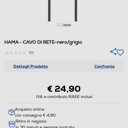
1
/
1
HAMA - CAVO DI RETE-nero/grigio
(0)
Dettagli Prodotto
Confronta
€ 24,90
IVA e contributo RAEE inclusi
Acquisto online
con consegna € 4,90
Ritiro in negozio
in 30 minuti e sempre gratuito