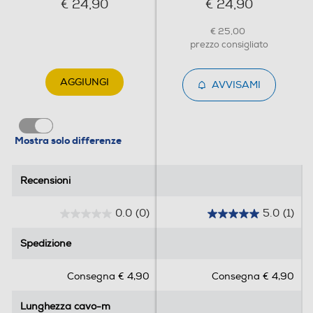
€ 24,90
€ 24,90
€ 25,00
prezzo consigliato
AGGIUNGI
AVVISAMI
Mostra solo differenze
Recensioni
Recensioni
0.0
(0)
5.0
(1)
0
5
.
.
Spedizione
Spedizione
0
0
s
s
Consegna € 4,90
Consegna € 4,90
u
u
5
5
Lunghezza cavo-m
Lunghezza cavo-m
s
s