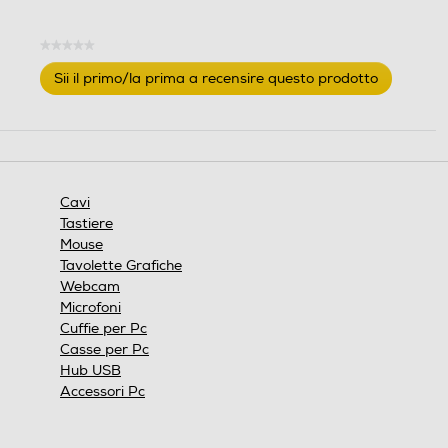
★★★★★
Nessuna
Sii il primo/la prima a recensire questo prodotto
valutazione
.
Questa
azione
aprirà
una
finestra
Cavi
modale.
Tastiere
Mouse
Tavolette Grafiche
Webcam
Microfoni
Cuffie per Pc
Casse per Pc
Hub USB
Accessori Pc