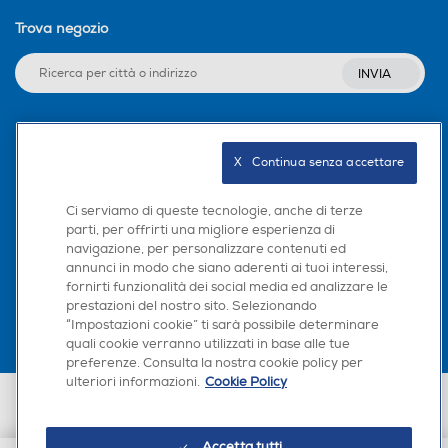
Trova negozio
INVIA
Seguici sui social
X   Continua senza accettare
Ci serviamo di queste tecnologie, anche di terze
parti, per offrirti una migliore esperienza di
navigazione, per personalizzare contenuti ed
Scarica la nostra app
annunci in modo che siano aderenti ai tuoi interessi,
fornirti funzionalità dei social media ed analizzare le
prestazioni del nostro sito. Selezionando
“Impostazioni cookie” ti sarà possibile determinare
quali cookie verranno utilizzati in base alle tue
preferenze. Consulta la nostra cookie policy per
ulteriori informazioni.
Cookie Policy
Euronics Italia SpA. Sede legale Via Montefeltro, 6/a 20156 Milano
Partita Iva, Codice Fiscale e iscrizione CCIAA Milano Monza Brianza Lodi
n. 13337170156. Codice intermediario SDI: HHBD9AK. Vendite soggette
Accetta tutti
agli Artt. 45 e ss del Codice del Consumo in tema di Diritti dei