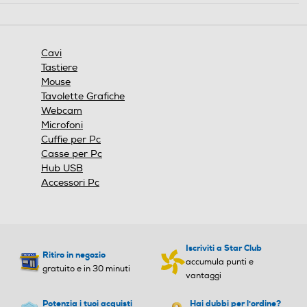
o
azione
n
aprirà
e
una
finestra
Cavi
modale.
Tastiere
Mouse
Tavolette Grafiche
Webcam
Microfoni
Cuffie per Pc
Casse per Pc
Hub USB
Accessori Pc
Iscriviti a Star Club
Ritiro in negozio
accumula punti e
gratuito e in 30 minuti
vantaggi
Potenzia i tuoi acquisti
Hai dubbi per l'ordine?