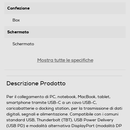
Confezione
Box
Schermato
Schermato
Peso-Kg
Mostra tutte le specifiche
0,036
Descrizione Prodotto
Informazioni sulla sicurezza del prodotto
Clicca qui
Per il collegamento di PC, notebook, MacBook, tablet,
smartphone tramite USB-C a un cavo USB-C,
caricabatterie o docking station, per la trasmissione di dati
digitali, segnali e alimentazione. Compatibile con i comuni
standard USB, Thunderbolt (TBT), USB Power Delivery
(USB PD) e modalità alternativa DisplayPort (modalità DP