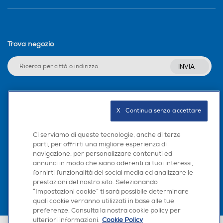
Trova negozio
INVIA
Seguici sui social
X   Continua senza accettare
Ci serviamo di queste tecnologie, anche di terze
parti, per offrirti una migliore esperienza di
navigazione, per personalizzare contenuti ed
Scarica la nostra app
annunci in modo che siano aderenti ai tuoi interessi,
fornirti funzionalità dei social media ed analizzare le
prestazioni del nostro sito. Selezionando
“Impostazioni cookie” ti sarà possibile determinare
quali cookie verranno utilizzati in base alle tue
preferenze. Consulta la nostra cookie policy per
ulteriori informazioni.
Cookie Policy