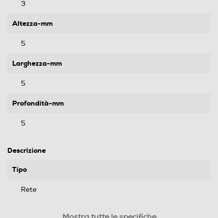
3
Altezza-mm
5
Larghezza-mm
5
Profondità-mm
5
Descrizione
Tipo
Rete
Caratteristiche prodotto
Mostra tutte le specifiche