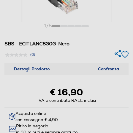
1
/
5
SBS - ECITLANC630G-Nero
(0)
Dettagli Prodotto
Confronta
€ 16,90
IVA e contributo RAEE inclusi
Acquisto online
con consegna € 4,90
Ritiro in negozio
in 30 minuti e sempre gratuito