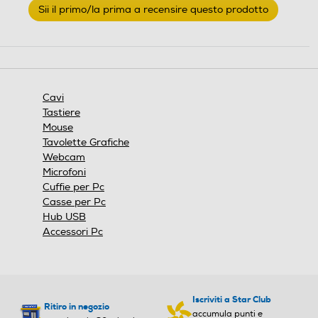
Sii il primo/la prima a recensire questo prodotto
valutazione
.
Questa
azione
aprirà
una
finestra
Cavi
modale.
Tastiere
Mouse
Tavolette Grafiche
Webcam
Microfoni
Cuffie per Pc
Casse per Pc
Hub USB
Accessori Pc
Iscriviti a Star Club
Ritiro in negozio
accumula punti e