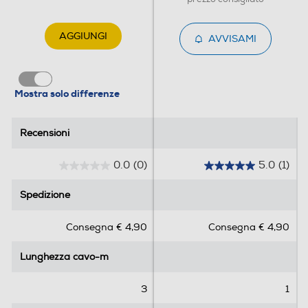
AGGIUNGI
AVVISAMI
Mostra solo differenze
Recensioni
Recensioni
0.0
(0)
5.0
(1)
0
5
.
.
Spedizione
Spedizione
0
0
s
s
Consegna € 4,90
Consegna € 4,90
u
u
5
5
Lunghezza cavo-m
Lunghezza cavo-m
s
s
t
t
e
e
3
1
l
l