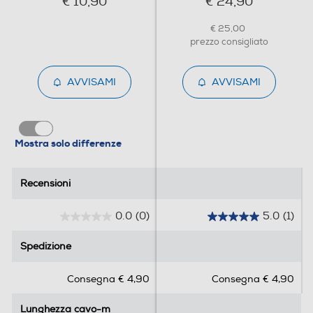
€ 10,90
€ 24,90
€ 25,00
prezzo consigliato
AVVISAMI
AVVISAMI
Mostra solo differenze
Recensioni
Recensioni
0.0
(0)
5.0
(1)
0
5
.
.
Spedizione
Spedizione
0
0
s
s
Consegna € 4,90
Consegna € 4,90
u
u
5
5
Lunghezza cavo-m
Lunghezza cavo-m
s
s