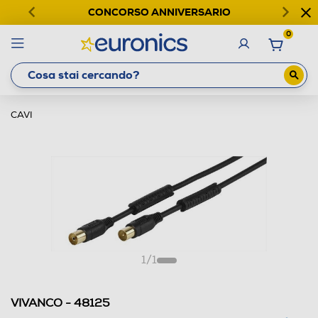
CONCORSO ANNIVERSARIO
0
CAVI
1
/
1
VIVANCO - 48125