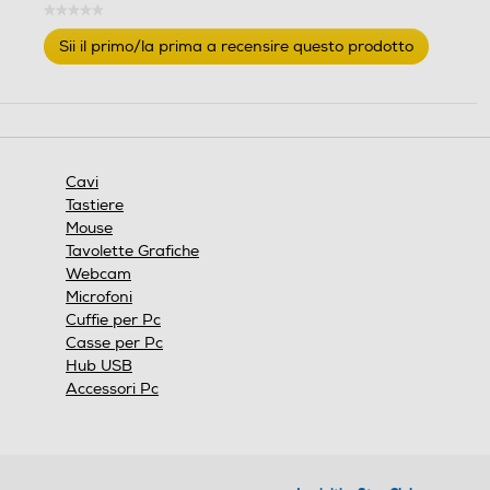
★★★★★
Nessuna
Sii il primo/la prima a recensire questo prodotto
valutazione
.
Questa
azione
aprirà
una
finestra
Cavi
modale.
Tastiere
Mouse
Tavolette Grafiche
Webcam
Microfoni
Cuffie per Pc
Casse per Pc
Hub USB
Accessori Pc