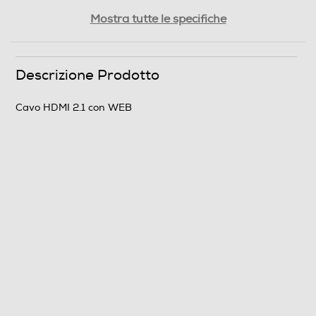
Peso-Kg
Mostra tutte le specifiche
0,5
Descrizione marketing
Descrizione Prodotto
Cavo per collegare Console Plays/XBOX alla TV Canale
Cavo HDMI 2.1 con WEB
HEC/ARC/ modalità gioco VRP Supporta: 8K 60Hz/4k
120Hz/2K/Full HD 3D Lunghezza 1,8 mt Compatibile
con: Plays 5/4/3 XBOX One/X serie Switch Personal
computer Dispositivi multimediali con porta HDMI
Informazioni sulla sicurezza del prodotto
Clicca qui