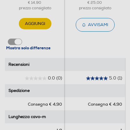
€ 14,90
€ 25,00
prezzo consigliato
prezzo consigliato
AGGIUNGI
AVVISAMI
Mostra solo differenze
Recensioni
Recensioni
0.0
(0)
5.0
(1)
0
5
.
.
Spedizione
Spedizione
0
0
s
s
Consegna € 4,90
Consegna € 4,90
u
u
5
5
Lunghezza cavo-m
Lunghezza cavo-m
s
s
t
t
e
e