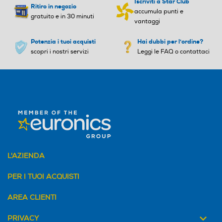
Iscriviti a Star Club
Ritiro in negozio
accumula punti e
gratuito e in 30 minuti
vantaggi
Potenzia i tuoi acquisti
Hai dubbi per l'ordine?
scopri i nostri servizi
Leggi le FAQ o contattaci
L'AZIENDA
PER I TUOI ACQUISTI
AREA CLIENTI
PRIVACY