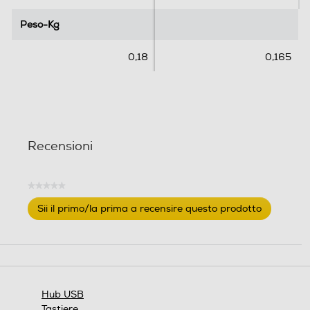
Peso-Kg
Peso-Kg
0,18
0,165
Recensioni
★★★★★
Nessuna
Sii il primo/la prima a recensire questo prodotto
valutazione
.
Questa
azione
aprirà
una
finestra
Hub USB
modale.
Tastiere