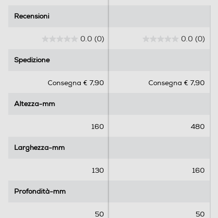
Recensioni
Recensioni
0.0
(0)
0.0
(0)
0
0
.
.
Spedizione
Spedizione
0
0
s
s
Consegna € 7,90
Consegna € 7,90
u
u
5
5
Altezza-mm
Altezza-mm
s
s
t
t
e
e
160
480
l
l
l
l
Larghezza-mm
Larghezza-mm
e
e
.
.
130
160
Profondità-mm
Profondità-mm
50
50