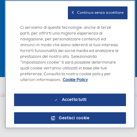
Seguici sui social
X   Continua senza accettare
Ci serviamo di queste tecnologie, anche di terze
parti, per offrirti una migliore esperienza di
navigazione, per personalizzare contenuti ed
Scarica la nostra app
annunci in modo che siano aderenti ai tuoi interessi,
fornirti funzionalità dei social media ed analizzare le
prestazioni del nostro sito. Selezionando
“Impostazioni cookie” ti sarà possibile determinare
quali cookie verranno utilizzati in base alle tue
preferenze. Consulta la nostra cookie policy per
ulteriori informazioni.
Cookie Policy
Euronics Italia SpA. Sede legale Via Montefeltro, 6/a 20156 Milano
Partita Iva, Codice Fiscale e iscrizione CCIAA Milano Monza Brianza Lodi
n. 13337170156. Codice intermediario SDI: HHBD9AK. Vendite soggette
Accetta tutti
agli Artt. 45 e ss del Codice del Consumo in tema di Diritti dei
Consumatori.
€ 24,90
Gestisci cookie
AGGIUNGI AL CARRELLO