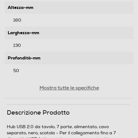
Altezza-mm
160
Larghezza-mm
130
Profondità-mm
50
Peso-Kg
Mostra tutte le specifiche
0,18
Descrizione Prodotto
Informazioni sulla sicurezza del prodotto
Clicca qui
Hub USB 2.0 da tavolo, 7 porte, alimentato, cavo
separato, nero, scatola - Per il collegamento fino a 7