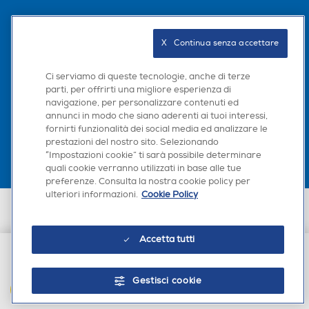
Seguici sui social
X   Continua senza accettare
Ci serviamo di queste tecnologie, anche di terze
parti, per offrirti una migliore esperienza di
navigazione, per personalizzare contenuti ed
Scarica la nostra app
annunci in modo che siano aderenti ai tuoi interessi,
fornirti funzionalità dei social media ed analizzare le
prestazioni del nostro sito. Selezionando
“Impostazioni cookie” ti sarà possibile determinare
quali cookie verranno utilizzati in base alle tue
preferenze. Consulta la nostra cookie policy per
ulteriori informazioni.
Cookie Policy
Euronics Italia SpA. Sede legale Via Montefeltro, 6/a 20156 Milano
Partita Iva, Codice Fiscale e iscrizione CCIAA Milano Monza Brianza Lodi
n. 13337170156. Codice intermediario SDI: HHBD9AK. Vendite soggette
Accetta tutti
agli Artt. 45 e ss del Codice del Consumo in tema di Diritti dei
Consumatori.
€ 14,90
Gestisci cookie
AGGIUNGI AL CARRELLO