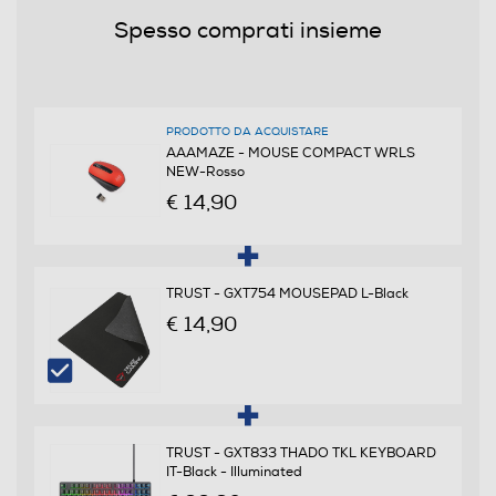
Dimensioni - Peso
Spesso comprati insieme
Peso-Kg
0,057
PRODOTTO DA ACQUISTARE
AAAMAZE - MOUSE COMPACT WRLS
Informazioni sulla sicurezza del prodotto
NEW-Rosso
€ 14,90
Clicca qui
TRUST - GXT754 MOUSEPAD L-Black
€ 14,90
TRUST - GXT833 THADO TKL KEYBOARD
IT-Black - Illuminated