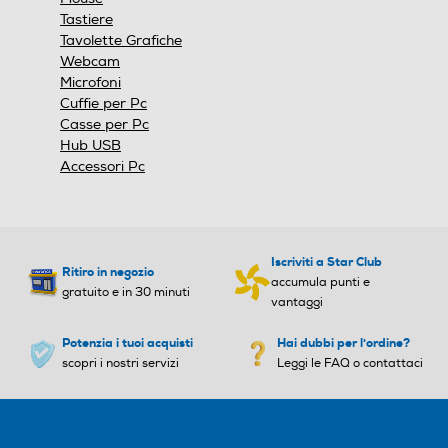
modale.
Tastiere
Tavolette Grafiche
Webcam
Microfoni
Cuffie per Pc
Casse per Pc
Hub USB
Accessori Pc
Iscriviti a Star Club
Ritiro in negozio
accumula punti e
gratuito e in 30 minuti
vantaggi
Potenzia i tuoi acquisti
Hai dubbi per l'ordine?
scopri i nostri servizi
Leggi le FAQ o contattaci