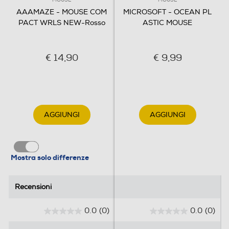
MOUSE
MOUSE
AAAMAZE - MOUSE COM
MICROSOFT - OCEAN PL
PACT WRLS NEW-Rosso
ASTIC MOUSE
€ 14,90
€ 9,99
AGGIUNGI
AGGIUNGI
Mostra solo differenze
Recensioni
Recensioni
0.0
(0)
0.0
(0)
0
0
.
.