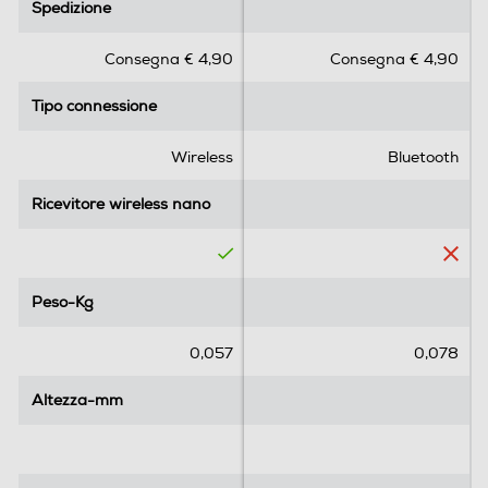
Spedizione
Spedizione
0
0
s
s
Consegna € 4,90
Consegna € 4,90
u
u
5
5
Tipo connessione
Tipo connessione
s
s
t
t
e
e
Wireless
Bluetooth
l
l
l
l
Ricevitore wireless nano
Ricevitore wireless nano
e
e
.
.
Peso-Kg
Peso-Kg
0,057
0,078
Altezza-mm
Altezza-mm