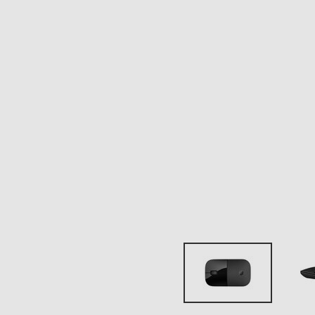
Tipo connessione
Collegamento
Ricevitore wireless nano
Dimensioni - Peso
Altezza-mm
Larghezza-mm
Profondità-mm
Peso-Kg
Informazioni sulla sicurezza del prodotto
Clicca qui