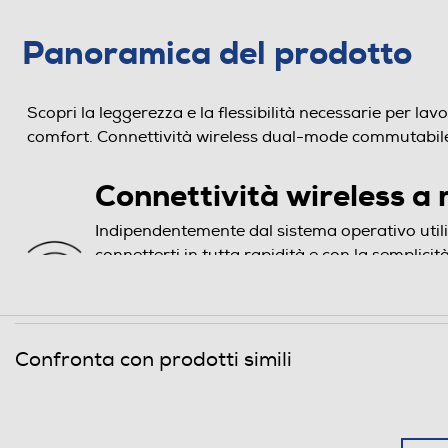
Panoramica del prodotto
Scopri la leggerezza e la flessibilità necessarie per lav
comfort. Connettività wireless dual-mode commutabile, co
Connettività wireless a
Indipendentemente dal sistema operativo util
connetterti in tutta rapidità e con la semplici
plug-and-play. Per una maggiore flessibilità de
connettività wireless dual-mode commutabile 
®
dongle USB-A a 2,4 GHz o Bluetooth
5.0+ st
Confronta con prodotti simili
Un design elegante e sos
Ora puoi contare su un mouse sottile e tascabil
per svolgere il tuo lavoro in qualsiasi luogo,