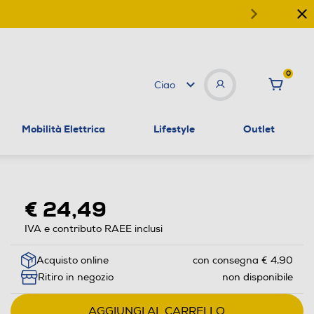
0
Ciao
Mobilità Elettrica
Lifestyle
Outlet
€ 24,49
IVA e contributo RAEE inclusi
Acquisto online
con consegna € 4,90
Ritiro in negozio
non disponibile
AGGIUNGI AL CARRELLO