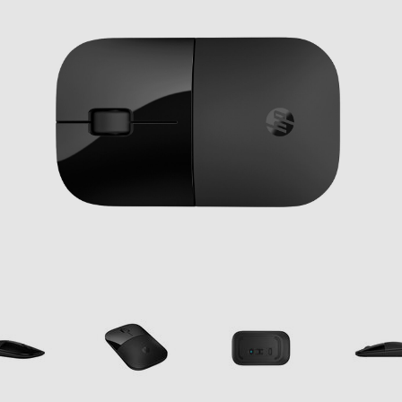
Bluetooth
Wireless
25,3
101
60
0,05