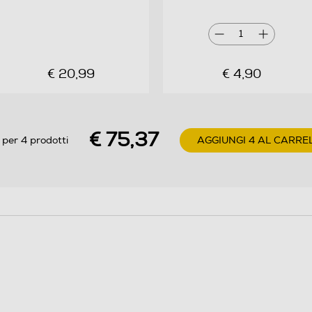
Connettività wireless dual-mode commutabile,
controllo fluido e preciso, design sottile e portatile
che contiene materiali riciclati. Connettività wireless
1
a modo tuo Indipendentemente dal sistema
operativo utilizzato , ora puoi connetterti in tutta
€ 20,99
€ 4,90
rapidità e con la semplicità di un nuovo modello
plug-andplay. Per una maggiore flessibilità del
dispositivo, la connettività wireless dual-mode
€ 75,37
commutabile offre più opzioni come dongle USB-A
 per 4 prodotti
AGGIUNGI 4 AL CARRE
a 2,4 GHz o Bluetooth® 5.0+ standard. La libertà di
lavorare ovunque Ora puoi lavorare praticamente
ovunque su qualsiasi superficie, grazie al sensore
multisuperficie che consente di utilizzare mouse su
più superfici, mentre un sensore ottico da 1600 DPI
offre un controllo fluido e preciso. È inoltre dotato
di una batteria