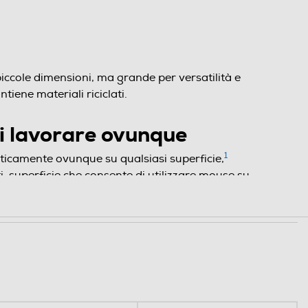
ccole dimensioni, ma grande per versatilità e
iene materiali riciclati.
di lavorare ovunque
1
ticamente ovunque su qualsiasi superficie,
i-superficie che consente di utilizzare mouse su
un sensore ottico da 1600 DPI offre un controllo
oltre dotato di una batteria AA che dura fino a 16