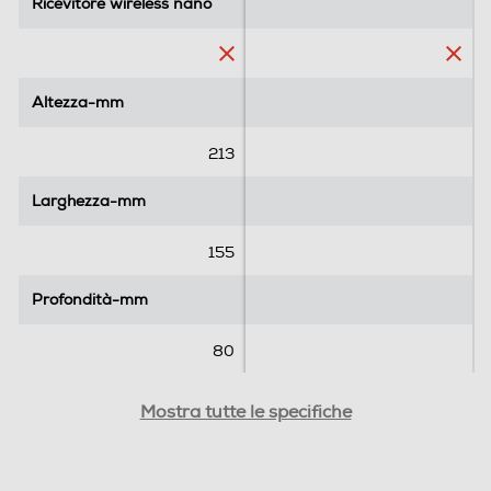
l
l
Ricevitore wireless nano
Ricevitore wireless nano
e
e
.
.
Altezza-mm
Altezza-mm
213
Larghezza-mm
Larghezza-mm
155
Profondità-mm
Profondità-mm
80
Peso-Kg
Peso-Kg
Mostra tutte le specifiche
0,82
0,078