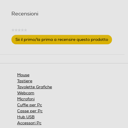
Recensioni
★★★★★
Nessuna
Sii il primo/la prima a recensire questo prodotto
valutazione
.
Questa
azione
aprirà
una
finestra
Mouse
modale.
Tastiere
Tavolette Grafiche
Webcam
Microfoni
Cuffie per Pc
Casse per Pc
Hub USB
Accessori Pc