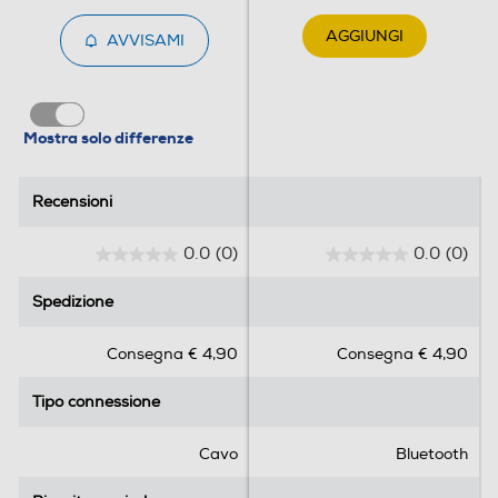
AGGIUNGI
AVVISAMI
Mostra solo differenze
Recensioni
Recensioni
0.0
(0)
0.0
(0)
0
0
.
.
Spedizione
Spedizione
0
0
s
s
Consegna € 4,90
Consegna € 4,90
u
u
5
5
Tipo connessione
Tipo connessione
s
s
t
t
e
e
Cavo
Bluetooth
l
l