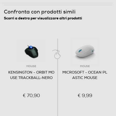
80
Confronta con prodotti simili
Peso-Kg
Scorri a destra per visualizzare altri prodotti
0,82
Informazioni sulla sicurezza del prodotto
Clicca qui
MOUSE
MOUSE
KENSINGTON - ORBIT MO
MICROSOFT - OCEAN PL
USE TRACKBALL-NERO
ASTIC MOUSE
€ 70,90
€ 9,99