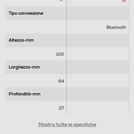
l
l
l
l
Tipo connessione
Tipo connessione
e
e
.
.
Bluetooth
Altezza-mm
Altezza-mm
100
Larghezza-mm
Larghezza-mm
64
Profondità-mm
Profondità-mm
27
Peso-Kg
Peso-Kg
Mostra tutte le specifiche