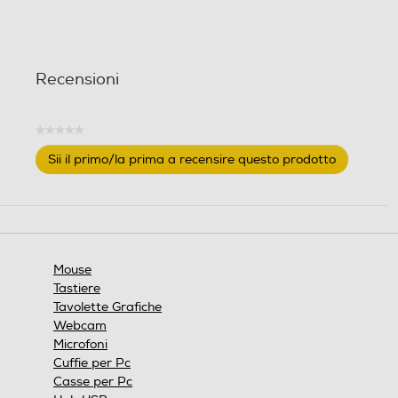
0,062
0,078
Recensioni
★★★★★
Nessuna
Sii il primo/la prima a recensire questo prodotto
valutazione
.
Questa
azione
aprirà
una
finestra
Mouse
modale.
Tastiere
Tavolette Grafiche
Webcam
Microfoni
Cuffie per Pc
Casse per Pc