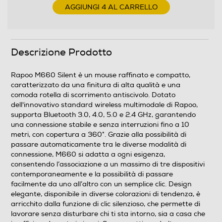
una connessione stabile e senza interruzioni fino a 10
AGGIUNGI 4 AL CARRELLO
metri, con copertura a 360°. Grazie alla possibilità di
passare automaticamente tra le diverse modalità di
connessione, M660 si adatta a ogni esigenza,
consentendo l’associazione a un massimo di tre
Descrizione Prodotto
dispositivi contemporaneamente e la possibilità di
passare facilmente da uno all’altro con un semplice clic.
Design elegante, disponibile in diverse colorazioni di
Rapoo M660 Silent è un mouse raffinato e compatto,
tendenza, è arricchito dalla funzione di clic silenzioso,
caratterizzato da una finitura di alta qualità e una
che permette di lavorare senza disturbare chi ti sta
comoda rotella di scorrimento antiscivolo. Dotato
dell'innovativo standard wireless multimodale di Rapoo,
intorno, sia a casa che in ufficio o durante i viaggi.
supporta Bluetooth 3.0, 4.0, 5.0 e 2.4 GHz, garantendo
Sensore ottico ad alta risoluzione da 1300 DPI offre un
una connessione stabile e senza interruzioni fino a 10
controllo preciso e reattivo del puntatore, rendendolo
metri, con copertura a 360°. Grazie alla possibilità di
ideale per ogni attività, dal lavoro quo
passare automaticamente tra le diverse modalità di
connessione, M660 si adatta a ogni esigenza,
Connettività
consentendo l’associazione a un massimo di tre dispositivi
contemporaneamente e la possibilità di passare
Ricevitore wireless nano
facilmente da uno all’altro con un semplice clic. Design
elegante, disponibile in diverse colorazioni di tendenza, è
arricchito dalla funzione di clic silenzioso, che permette di
lavorare senza disturbare chi ti sta intorno, sia a casa che