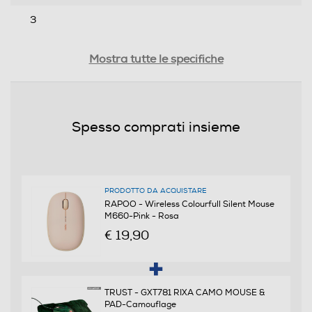
3
Rotella di scorrimento
Mostra tutte le specifiche
Scrolling
Spesso comprati insieme
2 Direzioni
Risoluzione dpi
1300
PRODOTTO DA ACQUISTARE
RAPOO - Wireless Colourfull Silent Mouse
M660-Pink - Rosa
Sistemi operativi compatibili
€ 19,90
Windows XP/Vista/7/8/10/11 macOS iOS Android
Chrome OS
Requisiti minimi sistema
TRUST - GXT781 RIXA CAMO MOUSE &
PAD-Camouflage