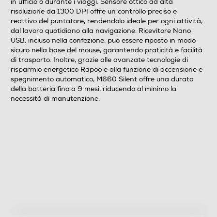
in ufficio o durante i viaggi. Sensore ottico ad alta
Dimensioni - Peso
risoluzione da 1300 DPI offre un controllo preciso e
reattivo del puntatore, rendendolo ideale per ogni attività,
Altezza-mm
dal lavoro quotidiano alla navigazione. Ricevitore Nano
USB, incluso nella confezione, può essere riposto in modo
100
sicuro nella base del mouse, garantendo praticità e facilità
di trasporto. Inoltre, grazie alle avanzate tecnologie di
Larghezza-mm
risparmio energetico Rapoo e alla funzione di accensione e
spegnimento automatico, M660 Silent offre una durata
64
della batteria fino a 9 mesi, riducendo al minimo la
necessità di manutenzione.
Profondità-mm
27
Peso-Kg
0,062
Informazioni sulla sicurezza del prodotto
Clicca qui