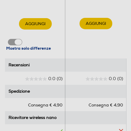
AGGIUNGI
AGGIUNGI
Mostra solo differenze
Recensioni
Recensioni
0.0
(0)
0.0
(0)
0
0
.
.
Spedizione
Spedizione
0
0
s
s
Consegna € 4,90
Consegna € 4,90
u
u
5
5
Ricevitore wireless nano
Ricevitore wireless nano
s
s
t
t
e
e