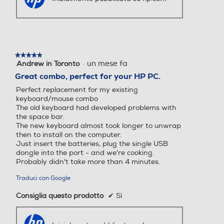
★★★★★
★★★★★
·
un mese fa
Andrew in Toronto
5
su
Great combo, perfect for your HP PC.
5
Perfect replacement for my existing
stelle.
keyboard/mouse combo
The old keyboard had developed problems with
the space bar.
The new keyboard almost took longer to unwrap
then to install on the computer.
Just insert the batteries, plug the single USB
dongle into the port - and we're cooking.
Probably didn't take more than 4 minutes.
Traduci con Google
Consiglia questo prodotto
✔
Sì
Inizialmente pubblicata su hp.com