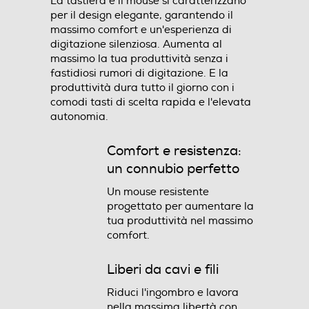
Dimensioni - Peso
Caratteristiche principali
Altezza-mm
27,6
La tastiera e il mouse si caratterizzano
per il design elegante, garantendo il
Larghezza-mm
massimo comfort e un'esperienza di
digitazione silenziosa. Aumenta al
440
massimo la tua produttività senza i
fastidiosi rumori di digitazione. E la
Profondità-mm
produttività dura tutto il giorno con i
comodi tasti di scelta rapida e l'elevata
146,2
autonomia.
Peso-Kg
Comfort e resistenza:
0,5
un connubio perfetto
Un mouse resistente
Informazioni sulla sicurezza del prodotto
progettato per aumentare la
tua produttività nel massimo