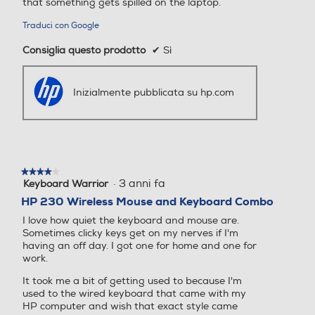
Consiglia questo prodotto
✔
Sì
Inizialmente pubblicata su hp.com
★★★★★
★★★★★
·
3 anni fa
Keyboard Warrior
4
su
HP 230 Wireless Mouse and Keyboard Combo
5
I love how quiet the keyboard and mouse are.
stelle.
Sometimes clicky keys get on my nerves if I'm
having an off day. I got one for home and one for
work.
It took me a bit of getting used to because I'm
used to the wired keyboard that came with my
HP computer and wish that exact style came
wireless.
The only downsides with this particular keyboard
are the fact there is no power switch (keyboard