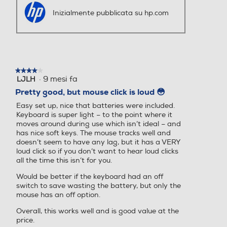
★★★★★
★★★★★
·
9 mesi fa
LJLH
4
su
Pretty good, but mouse click is loud 😳
5
Easy set up, nice that batteries were included.
stelle.
Keyboard is super light – to the point where it
moves around during use which isn’t ideal – and
has nice soft keys. The mouse tracks well and
doesn’t seem to have any lag, but it has a VERY
loud click so if you don’t want to hear loud clicks
all the time this isn’t for you.
Would be better if the keyboard had an off
switch to save wasting the battery, but only the
mouse has an off option.
Overall, this works well and is good value at the
price.
Traduci con Google
Consiglia questo prodotto
✔
Sì