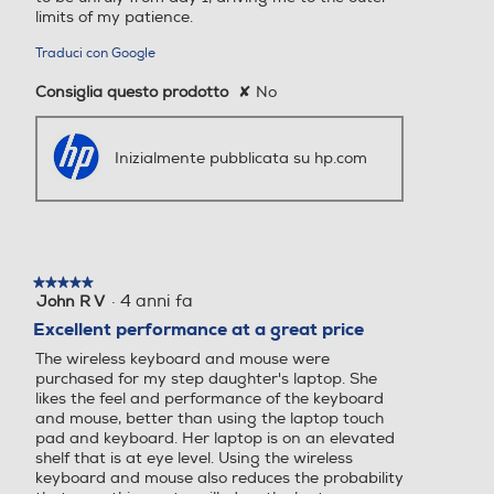
Consiglia questo prodotto
✘
No
Inizialmente pubblicata su hp.com
★★★★★
★★★★★
·
4 anni fa
John R V
5
su
Excellent performance at a great price
5
The wireless keyboard and mouse were
stelle.
purchased for my step daughter's laptop. She
likes the feel and performance of the keyboard
and mouse, better than using the laptop touch
pad and keyboard. Her laptop is on an elevated
shelf that is at eye level. Using the wireless
keyboard and mouse also reduces the probability
that something gets spilled on the laptop.
Traduci con Google