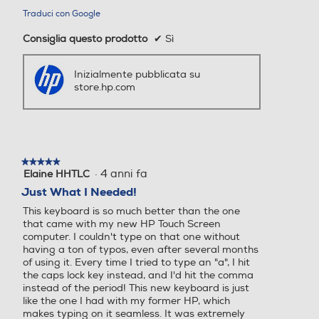
Inizialmente pubblicata su
store.hp.com
★★★★★
★★★★★
·
4 anni fa
Elaine HHTLC
5
su
Just What I Needed!
5
This keyboard is so much better than the one
stelle.
that came with my new HP Touch Screen
computer. I couldn't type on that one without
having a ton of typos, even after several months
of using it. Every time I tried to type an "a", I hit
the caps lock key instead, and I'd hit the comma
instead of the period! This new keyboard is just
like the one I had with my former HP, which
makes typing on it seamless. It was extremely
easy to set up too.
Traduci con Google