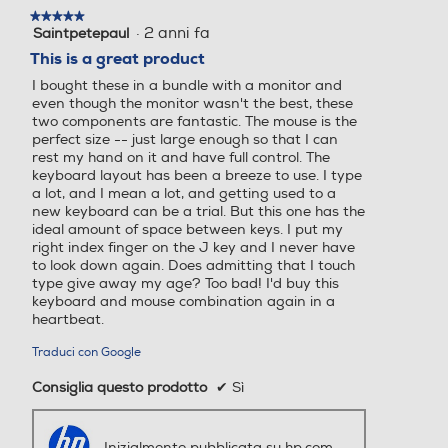
5
I bought these in a bundle with a monitor and
stelle.
even though the monitor wasn't the best, these
two components are fantastic. The mouse is the
perfect size -- just large enough so that I can
rest my hand on it and have full control. The
keyboard layout has been a breeze to use. I type
a lot, and I mean a lot, and getting used to a
new keyboard can be a trial. But this one has the
ideal amount of space between keys. I put my
right index finger on the J key and I never have
to look down again. Does admitting that I touch
type give away my age? Too bad! I'd buy this
keyboard and mouse combination again in a
heartbeat.
Traduci con Google
Consiglia questo prodotto
✔
Sì
Inizialmente pubblicata su hp.com