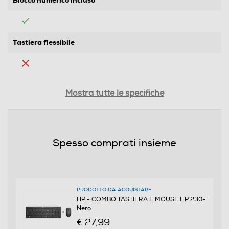
Blocco numerico incluso
Tastiera flessibile
Ricevitore wireless nano
Mostra tutte le specifiche
Tipo di alimentazione
Spesso comprati insieme
2 AAA Tastiera 1 AA Mouse
Indicatore stato batteria
PRODOTTO DA ACQUISTARE
HP - COMBO TASTIERA E MOUSE HP 230-
Nero
Altre funzioni
€ 27,99