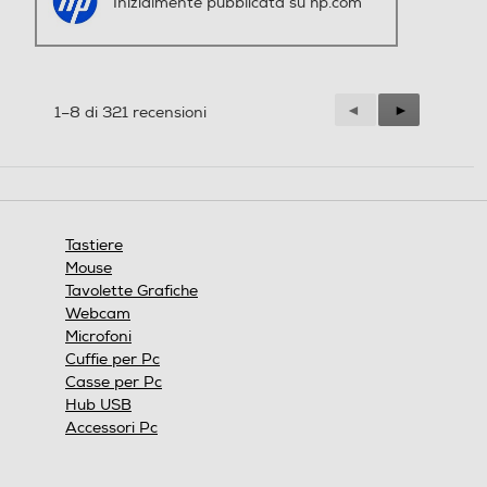
Precedente
◄
Successiva
►
1–8 di 321 recensioni
Reviews
Reviews
Tastiere
Mouse
Tavolette Grafiche
Webcam
Microfoni
Cuffie per Pc
Casse per Pc
Hub USB
Accessori Pc
Iscriviti a Star Club
Ritiro in negozio