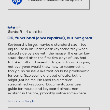
★★★★★
★★★★★
·
4 anni fa
Santa R
3
su
OK, functional (once repaired), but not great.
5
Keyboard is large, maybe a standard size - too
stelle.
big to use in an under desk keyboard tray when
placed side by side with the mouse. The enter key
stuck closed after the first few days of use, had
to take it off and reseat it to get it to work again;
not everyone would know how to reconnect it
though, so an issue like that could be problematic
for some. Size seems a bit out of date, but it
might just be me, I'm used to a smaller,
streamlined keyboard. Documentation/ user
guide for mouse and keyboard almost non
existent in the box, probably online somewhere.
Traduci con Google
Inizialmente pubblicata su hp.com