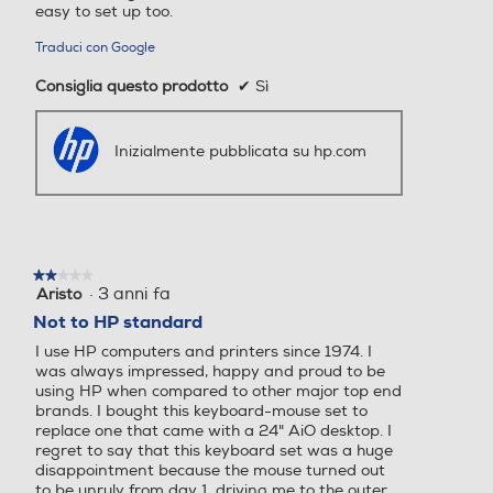
Consiglia questo prodotto
✔
Sì
Inizialmente pubblicata su hp.com
★★★★★
★★★★★
·
3 anni fa
Aristo
2
su
Not to HP standard
5
I use HP computers and printers since 1974. I
stelle.
was always impressed, happy and proud to be
using HP when compared to other major top end
brands. I bought this keyboard-mouse set to
replace one that came with a 24" AiO desktop. I
regret to say that this keyboard set was a huge
disappointment because the mouse turned out
to be unruly from day 1, driving me to the outer
limits of my patience.
Traduci con Google