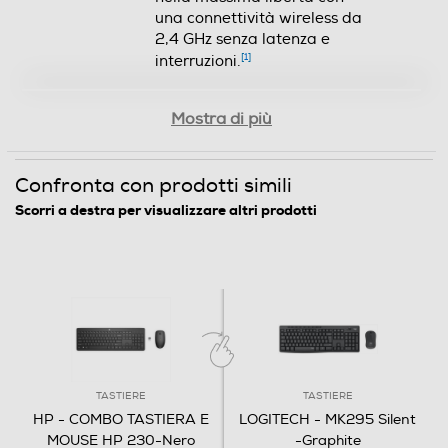
Clicca qui
comfort.
Liberi da cavi e fili
Mostra di più
Riduci l'ingombro e lavora
nella massima libertà con
Confronta con prodotti simili
una connettività wireless da
Scorri a destra per visualizzare altri prodotti
2,4 GHz senza latenza e
[
1
]
interruzioni.
Investimento garantito
Rilassati grazie a una
garanzia limitata standard
[
3
]
HP di due anni.
TASTIERE
TASTIERE
Design elegante per il
HP - COMBO TASTIERA E
LOGITECH - MK295 Silent
massimo comfort
MOUSE HP 230-Nero
-Graphite
Con la silenziosa tastiera a
isola puoi digitare con