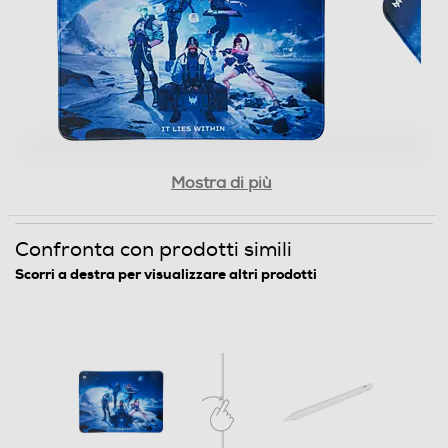
Mostra di più
Progettato per soddisfare le aspettative dei
gamer professionisti, il Predator Gaming
Confronta con prodotti simili
Mousepad è di dimensioni perfette ed è stato
Scorri a destra per visualizzare altri prodotti
abilmente costruito per offrirti un controllo
totale.
• Design facilmente richiudibile e progettato per il
viaggio
• Realizzato in materiali non pericolosi
• Base in gomma antiscivolo