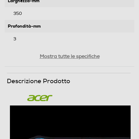
Larghezza-mm
350
Profondità-mm
3
Peso-Kg
Mostra tutte le specifiche
0,189
Descrizione Prodotto
Informazioni sulla sicurezza del prodotto
Clicca qui