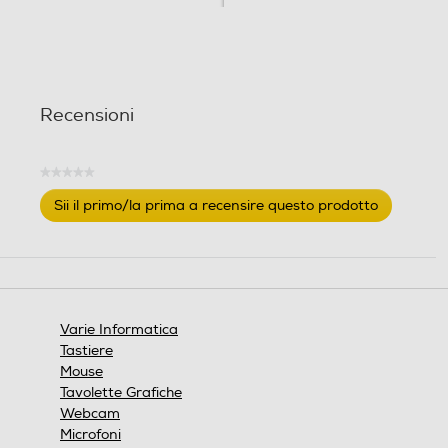
Recensioni
★★★★★
Nessuna
Sii il primo/la prima a recensire questo prodotto
valutazione
.
Questa
azione
aprirà
una
finestra
Varie Informatica
modale.
Tastiere
Mouse
Tavolette Grafiche
Webcam
Microfoni