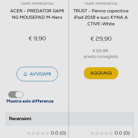
• Superficie in microtessitura liscia
VARIE INFORMATICA
VARIE INFORMATICA
ACER - PREDATOR GAMI
TRUST - Penna capacitiva
NG MOUSEPAD M-Nero
iPad 2018 e succ KYNA A
CTIVE-White
€ 9,90
€ 29,90
€ 29,99
prezzo consigliato
AGGIUNGI
AVVISAMI
Mostra solo differenze
Recensioni
Recensioni
0.0
(0)
0.0
(0)
0
0