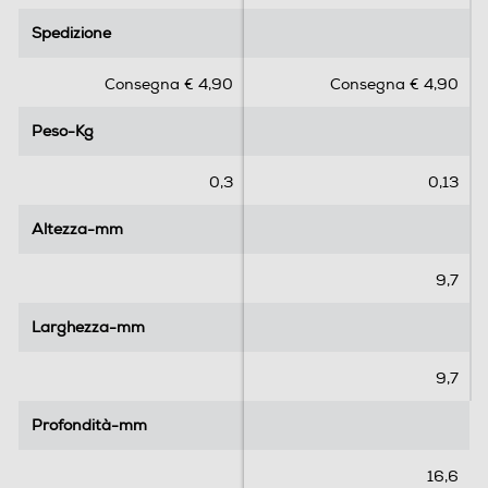
.
.
Spedizione
Spedizione
0
0
s
s
Consegna € 4,90
Consegna € 4,90
u
u
5
5
Peso-Kg
Peso-Kg
s
s
t
t
e
e
0,3
0,13
l
l
l
l
Altezza-mm
Altezza-mm
e
e
.
.
9,7
Larghezza-mm
Larghezza-mm
9,7
Profondità-mm
Profondità-mm
16,6