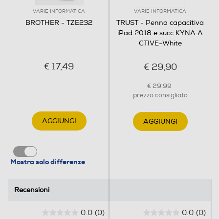
VARIE INFORMATICA
VARIE INFORMATICA
BROTHER - TZE232
TRUST - Penna capacitiva
iPad 2018 e succ KYNA A
CTIVE-White
€ 17,49
€ 29,90
€ 29,99
prezzo consigliato
AGGIUNGI
AGGIUNGI
Mostra solo differenze
Recensioni
Recensioni
0.0
(0)
0.0
(0)
0
0