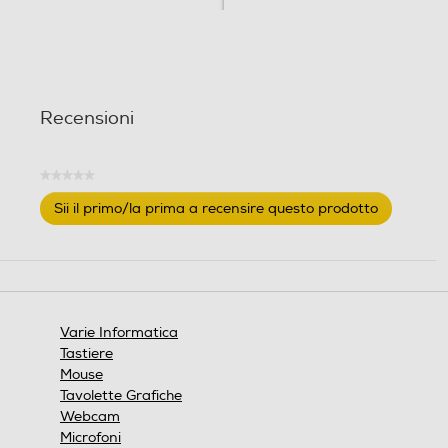
Recensioni
★★★★★
Nessuna
Sii il primo/la prima a recensire questo prodotto
valutazione
.
Questa
azione
aprirà
una
finestra
Varie Informatica
modale.
Tastiere
Mouse
Tavolette Grafiche
Webcam
Microfoni