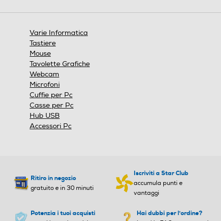
aprirà
una
finestra
Varie Informatica
modale.
Tastiere
Mouse
Tavolette Grafiche
Webcam
Microfoni
Cuffie per Pc
Casse per Pc
Hub USB
Accessori Pc
Iscriviti a Star Club
Ritiro in negozio
accumula punti e
gratuito e in 30 minuti
vantaggi
Potenzia i tuoi acquisti
Hai dubbi per l'ordine?