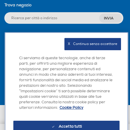
Trova negozio
INVIA
Seguici sui social
X   Continua senza accettare
Ci serviamo di queste tecnologie, anche di terze
parti, per offrirti una migliore esperienza di
navigazione, per personalizzare contenuti ed
Scarica la nostra app
annunci in modo che siano aderenti ai tuoi interessi,
fornirti funzionalità dei social media ed analizzare le
prestazioni del nostro sito. Selezionando
“Impostazioni cookie” ti sarà possibile determinare
quali cookie verranno utilizzati in base alle tue
preferenze. Consulta la nostra cookie policy per
ulteriori informazioni.
Cookie Policy
Euronics Italia SpA. Sede legale Via Montefeltro, 6/a 20156 Milano
Partita Iva, Codice Fiscale e iscrizione CCIAA Milano Monza Brianza Lodi
n. 13337170156. Codice intermediario SDI: HHBD9AK. Vendite soggette
Accetta tutti
agli Artt. 45 e ss del Codice del Consumo in tema di Diritti dei