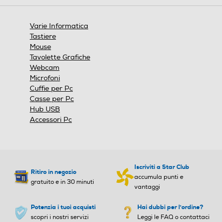
aprirà
una
finestra
Varie Informatica
modale.
Tastiere
Mouse
Tavolette Grafiche
Webcam
Microfoni
Cuffie per Pc
Casse per Pc
Hub USB
Accessori Pc
Iscriviti a Star Club
Ritiro in negozio
accumula punti e
gratuito e in 30 minuti
vantaggi
Potenzia i tuoi acquisti
Hai dubbi per l'ordine?
scopri i nostri servizi
Leggi le FAQ o contattaci