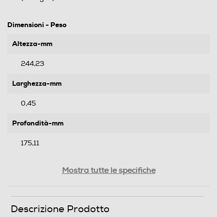
Dimensioni - Peso
Altezza-mm
244,23
Larghezza-mm
0,45
Profondità-mm
175,11
Peso-Kg
Mostra tutte le specifiche
0,15
Descrizione Prodotto
Informazioni sulla sicurezza del prodotto