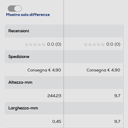
Mostra solo differenze
Recensioni
Recensioni
0.0
(0)
0.0
(0)
0
0
.
.
Spedizione
Spedizione
0
0
s
s
Consegna € 4,90
Consegna € 4,90
u
u
5
5
Altezza-mm
Altezza-mm
s
s
t
t
e
e
244,23
9,7
l
l
l
l
Larghezza-mm
Larghezza-mm
e
e
.
.
0,45
9,7