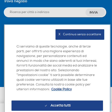
Trova negozio
INVIA
Seguici sui social
X   Continua senza accettare
Ci serviamo di queste tecnologie, anche di terze
parti, per offrirti una migliore esperienza di
navigazione, per personalizzare contenuti ed
Scarica la nostra app
annunci in modo che siano aderenti ai tuoi interessi,
fornirti funzionalità dei social media ed analizzare le
prestazioni del nostro sito. Selezionando
“Impostazioni cookie” ti sarà possibile determinare
quali cookie verranno utilizzati in base alle tue
preferenze. Consulta la nostra cookie policy per
ulteriori informazioni.
Cookie Policy
Euronics Italia SpA. Sede legale Via Montefeltro, 6/a 20156 Milano
Partita Iva, Codice Fiscale e iscrizione CCIAA Milano Monza Brianza Lodi
n. 13337170156. Codice intermediario SDI: HHBD9AK. Vendite soggette
Accetta tutti
agli Artt. 45 e ss del Codice del Consumo in tema di Diritti dei
Consumatori.