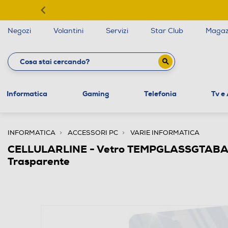
Negozi
Volantini
Servizi
Star Club
Magaz
Informatica
Gaming
Telefonia
Tv e
INFORMATICA
ACCESSORI PC
VARIE INFORMATICA
CELLULARLINE - Vetro TEMPGLASSGTABA9
Trasparente