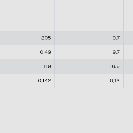
u
u
5
5
s
s
t
t
e
e
205
9,7
l
l
l
l
0,49
9,7
e
e
.
.
119
16,6
0,142
0,13