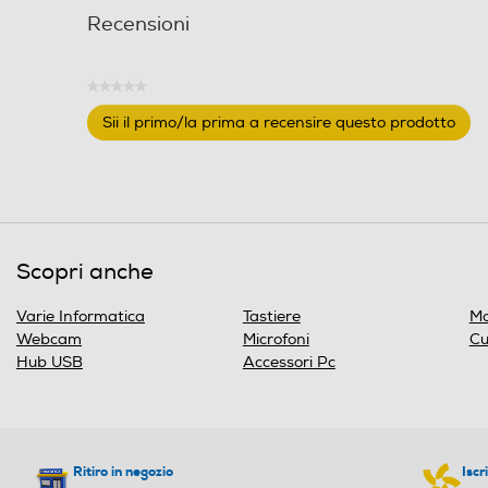
Recensioni
★★★★★
Nessuna
Sii il primo/la prima a recensire questo prodotto
valutazione
.
Questa
azione
aprirà
una
finestra
Scopri anche
modale.
Varie Informatica
Tastiere
Mo
Webcam
Microfoni
Cu
Hub USB
Accessori Pc
Ritiro in negozio
Iscr