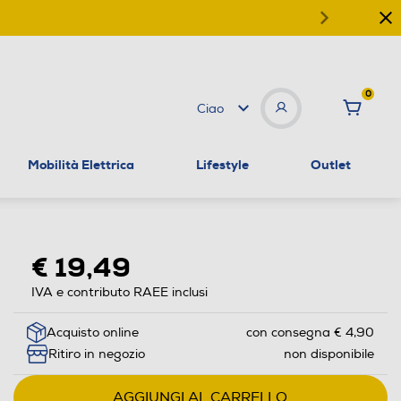
0
Ciao
Mobilità Elettrica
Lifestyle
Outlet
€ 19,49
IVA e contributo RAEE inclusi
Acquisto online
con consegna € 4,90
Ritiro in negozio
non disponibile
AGGIUNGI AL CARRELLO