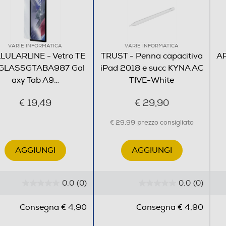
VARIE INFORMATICA
VARIE INFORMATICA
LULARLINE - Vetro TE
TRUST - Penna capacitiva
AP
GLASSGTABA987 Gal
iPad 2018 e succ KYNA AC
axy Tab A9
…
TIVE-White
€ 19,49
€ 29,90
€ 29,99
prezzo consigliato
AGGIUNGI
AGGIUNGI
0.0
(0)
0.0
(0)
0
0
.
.
Consegna € 4,90
Consegna € 4,90
0
0
s
s