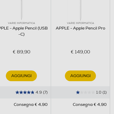
VARIE INFORMATICA
VARIE INFORMATICA
PLE - Apple Pencil (USB
APPLE - Apple Pencil Pro
-C)
€ 89,90
€ 149,00
AGGIUNGI
AGGIUNGI
4.9
(7)
1.0
(1)
4
1
.
.
Consegna € 4,90
Consegna € 4,90
9
0
s
s