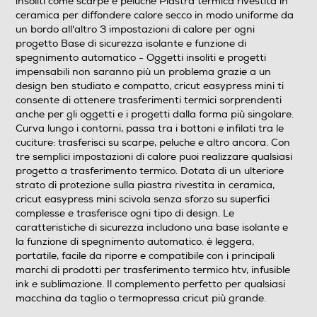
insoliti come scarpe e peluche Piastra termica rivestita in
ceramica per diffondere calore secco in modo uniforme da
un bordo all'altro 3 impostazioni di calore per ogni
progetto Base di sicurezza isolante e funzione di
spegnimento automatico - Oggetti insoliti e progetti
impensabili non saranno più un problema grazie a un
design ben studiato e compatto, cricut easypress mini ti
consente di ottenere trasferimenti termici sorprendenti
anche per gli oggetti e i progetti dalla forma più singolare.
Curva lungo i contorni, passa tra i bottoni e infilati tra le
cuciture: trasferisci su scarpe, peluche e altro ancora. Con
tre semplici impostazioni di calore puoi realizzare qualsiasi
progetto a trasferimento termico. Dotata di un ulteriore
strato di protezione sulla piastra rivestita in ceramica,
cricut easypress mini scivola senza sforzo su superfici
complesse e trasferisce ogni tipo di design. Le
caratteristiche di sicurezza includono una base isolante e
la funzione di spegnimento automatico. è leggera,
portatile, facile da riporre e compatibile con i principali
marchi di prodotti per trasferimento termico htv, infusible
ink e sublimazione. Il complemento perfetto per qualsiasi
macchina da taglio o termopressa cricut più grande.