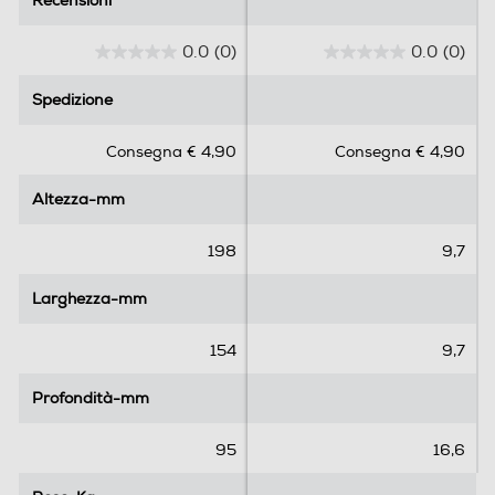
Recensioni
Recensioni
0.0
(0)
0.0
(0)
0
0
.
.
Spedizione
Spedizione
0
0
s
s
Consegna € 4,90
Consegna € 4,90
u
u
5
5
Altezza-mm
Altezza-mm
s
s
t
t
e
e
198
9,7
l
l
l
l
Larghezza-mm
Larghezza-mm
e
e
.
.
154
9,7
Profondità-mm
Profondità-mm
95
16,6