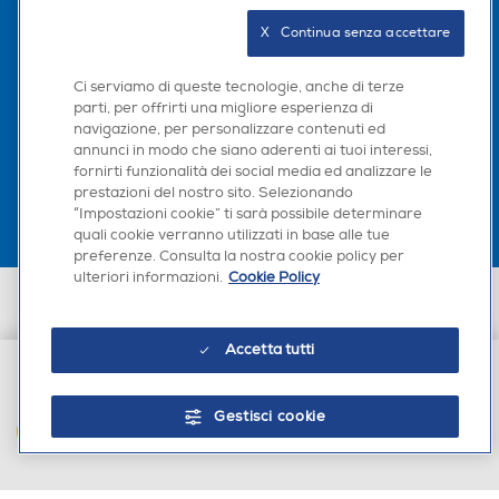
Seguici sui social
X   Continua senza accettare
Ci serviamo di queste tecnologie, anche di terze
parti, per offrirti una migliore esperienza di
navigazione, per personalizzare contenuti ed
Scarica la nostra app
annunci in modo che siano aderenti ai tuoi interessi,
fornirti funzionalità dei social media ed analizzare le
prestazioni del nostro sito. Selezionando
“Impostazioni cookie” ti sarà possibile determinare
quali cookie verranno utilizzati in base alle tue
preferenze. Consulta la nostra cookie policy per
ulteriori informazioni.
Cookie Policy
Euronics Italia SpA. Sede legale Via Montefeltro, 6/a 20156 Milano
Partita Iva, Codice Fiscale e iscrizione CCIAA Milano Monza Brianza Lodi
n. 13337170156. Codice intermediario SDI: HHBD9AK. Vendite soggette
Accetta tutti
agli Artt. 45 e ss del Codice del Consumo in tema di Diritti dei
Consumatori.
€ 69,99
Gestisci cookie
AGGIUNGI AL CARRELLO