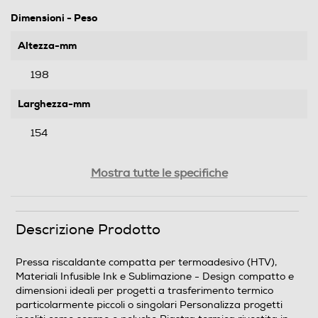
Dimensioni - Peso
Altezza-mm
198
Larghezza-mm
154
Profondità-mm
Mostra tutte le specifiche
95
Peso-Kg
Descrizione Prodotto
0,84
Pressa riscaldante compatta per termoadesivo (HTV),
Materiali Infusible Ink e Sublimazione - Design compatto e
Informazioni sulla sicurezza del prodotto
dimensioni ideali per progetti a trasferimento termico
particolarmente piccoli o singolari Personalizza progetti
Clicca qui