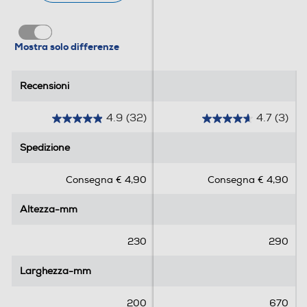
Mostra solo differenze
Recensioni
Recensioni
4.9
(32)
4.7
(3)
4
4
.
.
Spedizione
Spedizione
9
7
s
s
Consegna € 4,90
Consegna € 4,90
u
u
5
5
Altezza-mm
Altezza-mm
s
s
t
t
e
e
230
290
l
l
l
l
Larghezza-mm
Larghezza-mm
e
e
.
.
200
670