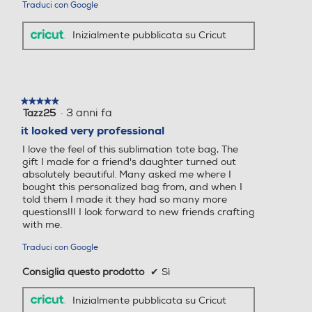
Traduci con Google
Inizialmente pubblicata su Cricut
★★★★★
★★★★★
·
3 anni fa
Tazz25
5
su
it looked very professional
5
I love the feel of this sublimation tote bag, The
stelle.
gift I made for a friend's daughter turned out
absolutely beautiful. Many asked me where I
bought this personalized bag from, and when I
told them I made it they had so many more
questions!!! I look forward to new friends crafting
with me.
Traduci con Google
Consiglia questo prodotto
✔
Sì
Inizialmente pubblicata su Cricut