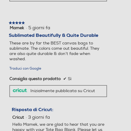
★★★★★
★★★★★
·
5 giorni fa
Mamek
5
su
Sublimated Beautifully & Quite Durable
5
These are by far the BEST canvas bags to
stelle.
sublimate. The colors come out beautiful. They
are also quite durable & don’t fade when
washed.
Traduci con Google
Consiglia questo prodotto
✔
Sì
Inizialmente pubblicata su Cricut
Risposta di Cricut:
·
3 giorni fa
Cricut
Hello Mamek, we are glad to hear that you are
happy with your Tote Bag Blank. Please let us