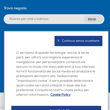
Trova negozio
INVIA
Seguici sui social
X   Continua senza accettare
Ci serviamo di queste tecnologie, anche di terze
parti, per offrirti una migliore esperienza di
navigazione, per personalizzare contenuti ed
Scarica la nostra app
annunci in modo che siano aderenti ai tuoi interessi,
fornirti funzionalità dei social media ed analizzare le
prestazioni del nostro sito. Selezionando
“Impostazioni cookie” ti sarà possibile determinare
quali cookie verranno utilizzati in base alle tue
preferenze. Consulta la nostra cookie policy per
ulteriori informazioni.
Cookie Policy
Euronics Italia SpA. Sede legale Via Montefeltro, 6/a 20156 Milano
Partita Iva, Codice Fiscale e iscrizione CCIAA Milano Monza Brianza Lodi
n. 13337170156. Codice intermediario SDI: HHBD9AK. Vendite soggette