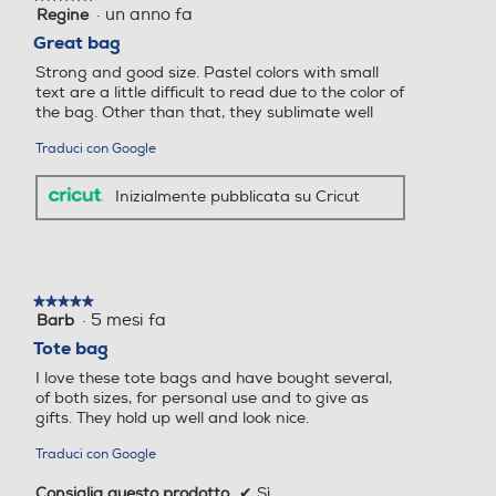
·
un anno fa
Regine
5
su
Great bag
5
Strong and good size. Pastel colors with small
stelle.
text are a little difficult to read due to the color of
the bag. Other than that, they sublimate well
Traduci con Google
Inizialmente pubblicata su Cricut
★★★★★
★★★★★
·
5 mesi fa
Barb
5
su
Tote bag
5
I love these tote bags and have bought several,
stelle.
of both sizes, for personal use and to give as
gifts. They hold up well and look nice.
Traduci con Google
Consiglia questo prodotto
✔
Sì