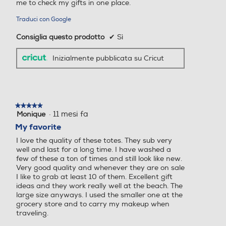
me to check my gifts in one place.
Traduci con Google
Consiglia questo prodotto
✔
Sì
Inizialmente pubblicata su Cricut
★★★★★
★★★★★
·
11 mesi fa
Monique
5
su
My favorite
5
I love the quality of these totes. They sub very
stelle.
well and last for a long time. I have washed a
few of these a ton of times and still look like new.
Very good quality and whenever they are on sale
I like to grab at least 10 of them. Excellent gift
ideas and they work really well at the beach. The
large size anyways. I used the smaller one at the
grocery store and to carry my makeup when
traveling.