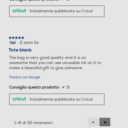
Inizialmente pubblicata su Cricut
★★★★★
★★★★★
·
2 anni fa
Gel
5
su
Tote blank
5
The bag is very good quality and it is so
stelle.
awesome that you can use unusable ink on it to
make a beautiful gift to give someone.
Traduci con Google
Consiglia questo prodotto
✔
Sì
Inizialmente pubblicata su Cricut
Precedente
◄
Successiva
►
1–8 di 32 recensioni
Reviews
Reviews