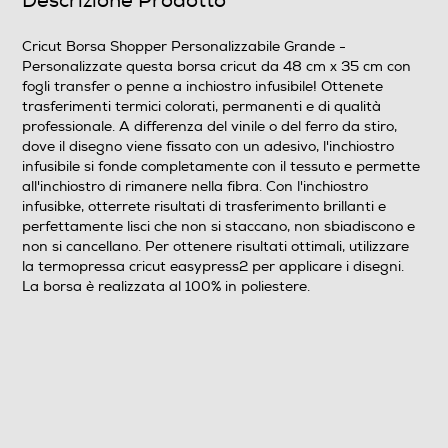
Descrizione Prodotto
Informazioni sulla sicurezza del prodotto
Clicca qui
Cricut Borsa Shopper Personalizzabile Grande -
Personalizzate questa borsa cricut da 48 cm x 35 cm con
fogli transfer o penne a inchiostro infusibile! Ottenete
trasferimenti termici colorati, permanenti e di qualità
professionale. A differenza del vinile o del ferro da stiro,
dove il disegno viene fissato con un adesivo, l'inchiostro
infusibile si fonde completamente con il tessuto e permette
all'inchiostro di rimanere nella fibra. Con l'inchiostro
infusibke, otterrete risultati di trasferimento brillanti e
perfettamente lisci che non si staccano, non sbiadiscono e
non si cancellano. Per ottenere risultati ottimali, utilizzare
la termopressa cricut easypress2 per applicare i disegni.
La borsa è realizzata al 100% in poliestere.