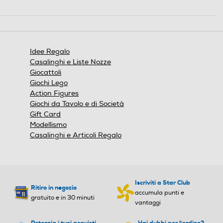
Idee Regalo
Casalinghi e Liste Nozze
Giocattoli
Giochi Lego
Action Figures
Giochi da Tavolo e di Società
Gift Card
Modellismo
Casalinghi e Articoli Regalo
Iscriviti a Star Club
Ritiro in negozio
accumula punti e
gratuito e in 30 minuti
vantaggi
Potenzia i tuoi acquisti
Hai dubbi per l'ordine?