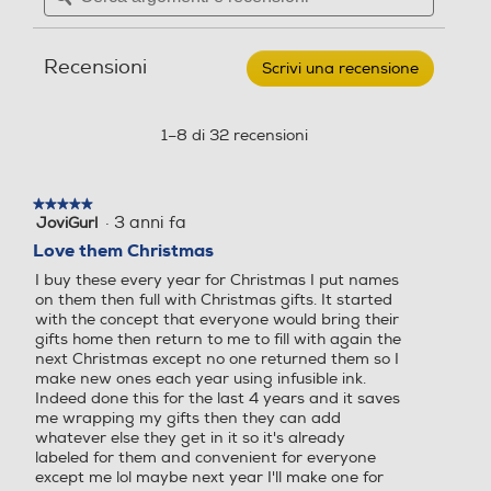
Borsa
e
e
shopper
recensioni
recensio
personalizzabile
Recensioni
grande-
Scrivi una recensione
.
Bianco
Questa
azione
aprirà
1–8 di 32 recensioni
una
finestra
modale.
★★★★★
★★★★★
·
3 anni fa
JoviGurl
5
su
Love them Christmas
5
I buy these every year for Christmas I put names
stelle.
on them then full with Christmas gifts. It started
with the concept that everyone would bring their
gifts home then return to me to fill with again the
next Christmas except no one returned them so I
make new ones each year using infusible ink.
Indeed done this for the last 4 years and it saves
me wrapping my gifts then they can add
whatever else they get in it so it's already
labeled for them and convenient for everyone
except me lol maybe next year I'll make one for