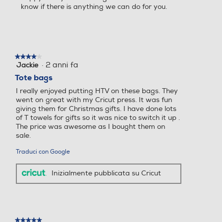
know if there is anything we can do for you.
★★★★★
★★★★★
·
2 anni fa
Jackie
4
su
Tote bags
5
I really enjoyed putting HTV on these bags. They
stelle.
went on great with my Cricut press. It was fun
giving them for Christmas gifts. I have done lots
of T towels for gifts so it was nice to switch it up .
The price was awesome as I bought them on
sale.
Traduci con Google
Inizialmente pubblicata su Cricut
★★★★★
★★★★★