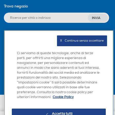
Trova negozio
INVIA
Seguici sui social
X   Continua senza accettare
Ci serviamo di queste tecnologie, anche di terze
parti, per offrirti una migliore esperienza di
navigazione, per personalizzare contenuti ed
Scarica la nostra app
annunci in modo che siano aderenti ai tuoi interessi,
fornirti funzionalità dei social media ed analizzare le
prestazioni del nostro sito. Selezionando
“Impostazioni cookie” ti sarà possibile determinare
quali cookie verranno utilizzati in base alle tue
preferenze. Consulta la nostra cookie policy per
ulteriori informazioni.
Cookie Policy
Euronics Italia SpA. Sede legale Via Montefeltro, 6/a 20156 Milano
Partita Iva, Codice Fiscale e iscrizione CCIAA Milano Monza Brianza Lodi
n. 13337170156. Codice intermediario SDI: HHBD9AK. Vendite soggette
Accetta tutti
agli Artt. 45 e ss del Codice del Consumo in tema di Diritti dei