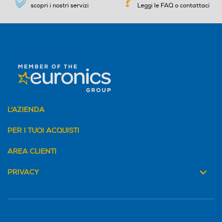
scopri i nostri servizi
Leggi le FAQ o contattaci
.
L'AZIENDA
PER I TUOI ACQUISTI
AREA CLIENTI
PRIVACY