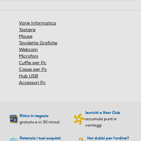
s
e
i
a
o
p
n
r
Varie Informatica
e
i
Tastiere
.
r
Mouse
à
Tavolette Grafiche
u
Webcam
n
a
Microfoni
f
Cuffie per Pc
i
Casse per Pc
n
Hub USB
e
Accessori Pc
s
t
r
a
m
Iscriviti a Star Club
o
Ritiro in negozio
accumula punti e
d
gratuito e in 30 minuti
vantaggi
a
l
Potenzia i tuoi acquisti
Hai dubbi per l'ordine?
e