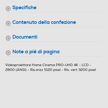
Specifiche
Durata lampade-h
7500
Contenuto della confezione
Connessioni
Documenti
Numero HDMI Totali
1
Note a pié di pagina
USB
Videoproiettore Home Cinema PRO-UHD 4K - LCD -
2800 (ANSI) - Ris.orizz 5120 pixel - Ris. vert 3200 pixel
Ingresso PC
Ethernet