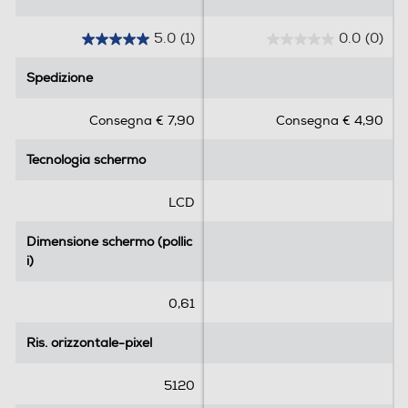
5.0
(1)
0.0
(0)
5
0
.
.
Spedizione
Spedizione
0
0
s
s
Consegna € 7,90
Consegna € 4,90
u
u
5
5
Tecnologia schermo
Tecnologia schermo
s
s
t
t
e
e
LCD
l
l
l
l
Dimensione schermo (pollic
Dimensione schermo (pollic
e
e
i)
i)
.
.
1
0,61
r
e
Ris. orizzontale-pixel
Ris. orizzontale-pixel
c
e
5120
n