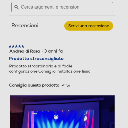
Cerca
Cerca
EPSON
Durata lampade-h
Durata lampade-h
argomenti
ϙ
argoment
-
Videoproiettore
e
e
Home
recensioni
recensio
7500
Cinema
Recensioni
PRO-
Scrivi una recensione
.
UHD
Questa
Numero HDMI Totali
Numero HDMI Totali
4K
azione
EH-
aprirà
TW6250
1
★★★★★
★★★★★
una
·
3 anni fa
Andrea di Rosa
5
finestra
su
USB
USB
Prodotto straconsigliato
modale.
5
Prodotto straordinario e di facile
stelle.
configurazione.Consiglio installazione fissa
Ingresso PC
Ingresso PC
Consiglia questo prodotto
✔
Sì
Ethernet
Ethernet