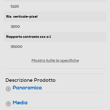
5120
Ris. verticale-pixel
3200
Rapporto contrasto xxx a 1
35000
Luminosità-ANSI
Mostra tutte le specifiche
2800
Messa a fuoco
Descrizione Prodotto
Panoramica
Manuale
Potenza lampada-W
Media
200