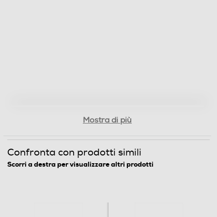
Descrizione
Compatibilità 3D
Dimensioni - Peso
Peso-Kg
Mostra di più
4,1
Confronta con prodotti simili
Informazioni sulla sicurezza del prodotto
Scorri a destra per visualizzare altri prodotti
Clicca qui