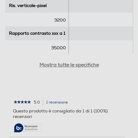
s
Ris. verticale-pixel
Ris. verticale-pixel
i
o
3200
n
e
Rapporto contrasto xxx a 1
Rapporto contrasto xxx a 1
35000
Luminosità-ANSI
Luminosità-ANSI
Mostra tutte le specifiche
2800
Messa a fuoco
Messa a fuoco
5.0
1 recensione
L'azione
★★★★★
★★★★★
Manuale
5
porterà
Questo prodotto è consigliato da 1 di 1 (100%)
su
alla
Potenza lampada-W
recensori
Potenza lampada-W
5
pagina
stelle.
delle
Leggi
200
recensioni.
recensioni
per