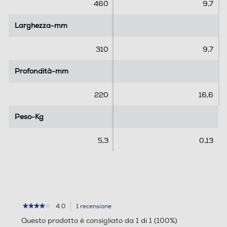
e
e
460
9,7
l
l
l
l
Larghezza-mm
Larghezza-mm
e
e
.
.
310
9,7
1
r
Profondità-mm
Profondità-mm
e
c
220
16,6
e
n
Peso-Kg
Peso-Kg
s
i
5,3
0,13
o
n
e
4.0
1 recensione
L'azione
★★★★★
★★★★★
4
porterà
Questo prodotto è consigliato da 1 di 1 (100%)
su
alla