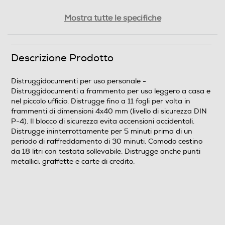
Peso-Kg
Mostra tutte le specifiche
5,3
Descrizione Prodotto
Informazioni sulla sicurezza del prodotto
Clicca qui
Distruggidocumenti per uso personale -
Distruggidocumenti a frammento per uso leggero a casa e
nel piccolo ufficio. Distrugge fino a 11 fogli per volta in
frammenti di dimensioni 4x40 mm (livello di sicurezza DIN
P-4). Il blocco di sicurezza evita accensioni accidentali.
Distrugge ininterrottamente per 5 minuti prima di un
periodo di raffreddamento di 30 minuti. Comodo cestino
da 18 litri con testata sollevabile. Distrugge anche punti
metallici, graffette e carte di credito.