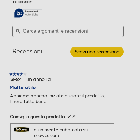
recensori
5
pagina
stelle.
delle
Leggi
recensioni.
recensioni
per
Cerca
Cerca
FELLOWES
argomenti
ϙ
argoment
-
Distruggidocumenti
e
e
LX70-
recensioni
recensio
nero
Recensioni
Scrivi una recensione
.
Questa
azione
aprirà
★★★★★
★★★★★
una
·
un anno fa
SF24
4
finestra
su
Molto utile
modale.
5
Abbiamo appena iniziato a usare il prodotto,
stelle.
finora tutto bene.
Consiglia questo prodotto
✔
Sì
Inizialmente pubblicata su
fellowes.com