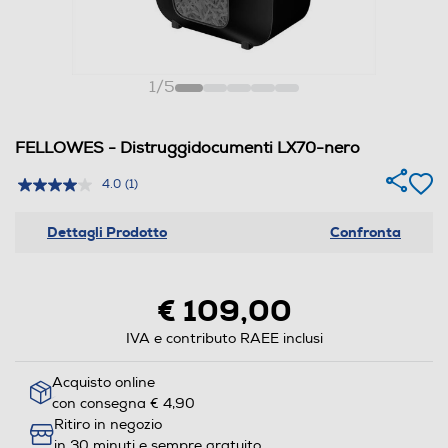
1
/
5
FELLOWES - Distruggidocumenti LX70-nero
4.0
(1)
Dettagli Prodotto
Confronta
€ 109,00
IVA e contributo RAEE inclusi
Acquisto online
con consegna € 4,90
Ritiro in negozio
in 30 minuti e sempre gratuito