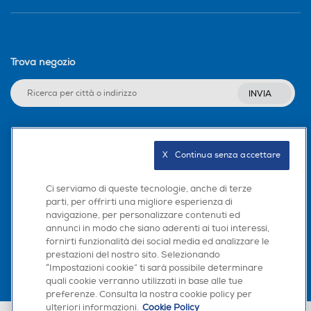
Trova negozio
INVIA
Seguici sui social
X   Continua senza accettare
Ci serviamo di queste tecnologie, anche di terze
parti, per offrirti una migliore esperienza di
navigazione, per personalizzare contenuti ed
Scarica la nostra app
annunci in modo che siano aderenti ai tuoi interessi,
fornirti funzionalità dei social media ed analizzare le
prestazioni del nostro sito. Selezionando
“Impostazioni cookie” ti sarà possibile determinare
quali cookie verranno utilizzati in base alle tue
preferenze. Consulta la nostra cookie policy per
ulteriori informazioni.
Cookie Policy