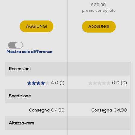
€ 29,99
prezzo consigliato
AGGIUNGI
AGGIUNGI
Mostra solo differenze
Recensioni
Recensioni
4.0
(1)
0.0
(0)
4
0
.
.
Spedizione
Spedizione
0
0
s
s
Consegna € 4,90
Consegna € 4,90
u
u
5
5
Altezza-mm
Altezza-mm
s
s
t
t