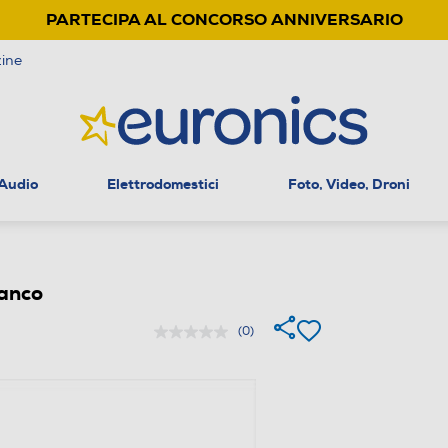
PARTECIPA AL CONCORSO ANNIVERSARIO
ine
 Audio
Elettrodomestici
Foto, Video, Droni
anco
(0)