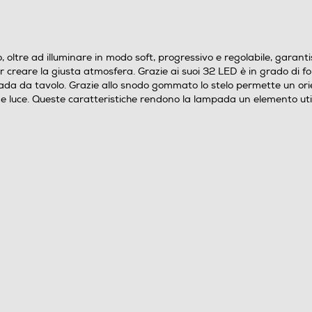
ltre ad illuminare in modo soft, progressivo e regolabile, garantis
reare la giusta atmosfera. Grazie ai suoi 32 LED è in grado di fornir
da da tavolo. Grazie allo snodo gommato lo stelo permette un orie
e e luce. Queste caratteristiche rendono la lampada un elemento ut