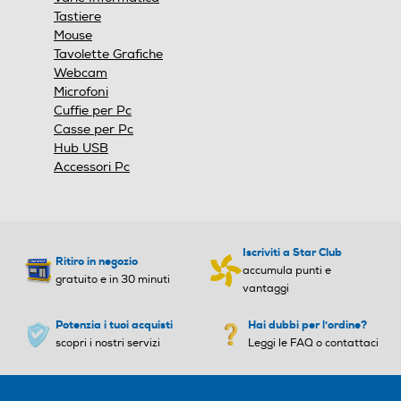
modale.
Tastiere
Mouse
Tavolette Grafiche
Webcam
Microfoni
Cuffie per Pc
Casse per Pc
Hub USB
Accessori Pc
Iscriviti a Star Club
Ritiro in negozio
accumula punti e
gratuito e in 30 minuti
vantaggi
Potenzia i tuoi acquisti
Hai dubbi per l'ordine?
scopri i nostri servizi
Leggi le FAQ o contattaci