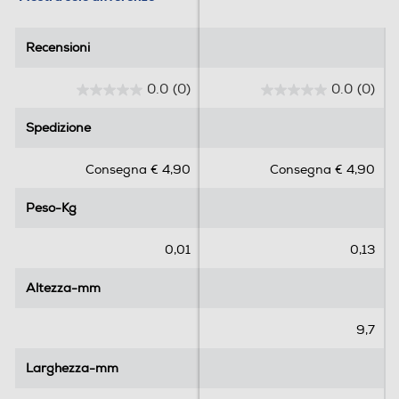
Recensioni
Recensioni
0.0
(0)
0.0
(0)
0
0
.
.
Spedizione
Spedizione
0
0
s
s
Consegna € 4,90
Consegna € 4,90
u
u
5
5
Peso-Kg
Peso-Kg
s
s
t
t
e
e
0,01
0,13
l
l
l
l
Altezza-mm
Altezza-mm
e
e
.
.
9,7
Larghezza-mm
Larghezza-mm