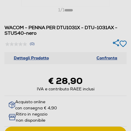
1
/
1
WACOM - PENNA PER DTU1031X - DTU-1031AX -
STU540-nero
(0)
Dettagli Prodotto
Confronta
€ 28,90
IVA e contributo RAEE inclusi
Acquisto online
con consegna € 4,90
Ritiro in negozio
non disponibile