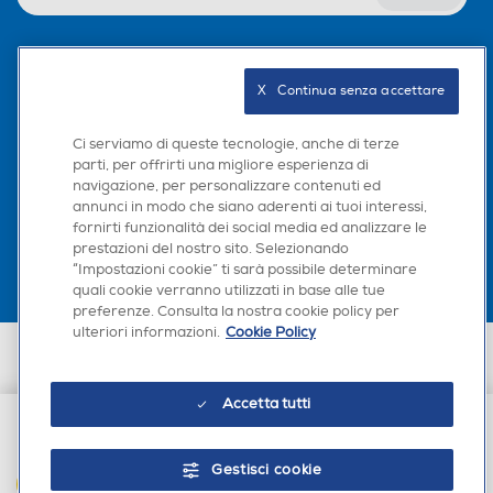
Seguici sui social
X   Continua senza accettare
Ci serviamo di queste tecnologie, anche di terze
parti, per offrirti una migliore esperienza di
navigazione, per personalizzare contenuti ed
Scarica la nostra app
annunci in modo che siano aderenti ai tuoi interessi,
fornirti funzionalità dei social media ed analizzare le
prestazioni del nostro sito. Selezionando
“Impostazioni cookie” ti sarà possibile determinare
quali cookie verranno utilizzati in base alle tue
preferenze. Consulta la nostra cookie policy per
ulteriori informazioni.
Cookie Policy
Euronics Italia SpA. Sede legale Via Montefeltro, 6/a 20156 Milano
Partita Iva, Codice Fiscale e iscrizione CCIAA Milano Monza Brianza Lodi
n. 13337170156. Codice intermediario SDI: HHBD9AK. Vendite soggette
Accetta tutti
agli Artt. 45 e ss del Codice del Consumo in tema di Diritti dei
Consumatori.
€ 28,90
Gestisci cookie
AGGIUNGI AL CARRELLO