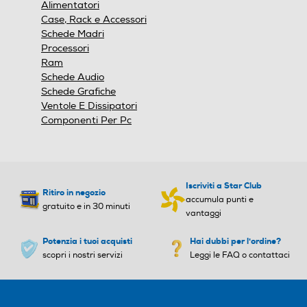
Alimentatori
modale.
Case, Rack e Accessori
Schede Madri
Processori
Ram
Schede Audio
Schede Grafiche
Ventole E Dissipatori
Componenti Per Pc
Iscriviti a Star Club
Ritiro in negozio
accumula punti e
gratuito e in 30 minuti
vantaggi
Potenzia i tuoi acquisti
Hai dubbi per l'ordine?
scopri i nostri servizi
Leggi le FAQ o contattaci