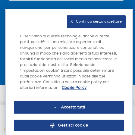
Seguici sui social
X   Continua senza accettare
Ci serviamo di queste tecnologie, anche di terze
parti, per offrirti una migliore esperienza di
navigazione, per personalizzare contenuti ed
Scarica la nostra app
annunci in modo che siano aderenti ai tuoi interessi,
fornirti funzionalità dei social media ed analizzare le
prestazioni del nostro sito. Selezionando
“Impostazioni cookie” ti sarà possibile determinare
quali cookie verranno utilizzati in base alle tue
preferenze. Consulta la nostra cookie policy per
ulteriori informazioni.
Cookie Policy
Euronics Italia SpA. Sede legale Via Montefeltro, 6/a 20156 Milano
Partita Iva, Codice Fiscale e iscrizione CCIAA Milano Monza Brianza Lodi
n. 13337170156. Codice intermediario SDI: HHBD9AK. Vendite soggette
Accetta tutti
agli Artt. 45 e ss del Codice del Consumo in tema di Diritti dei
Consumatori.
€ 139,00
Gestisci cookie
AGGIUNGI AL CARRELLO