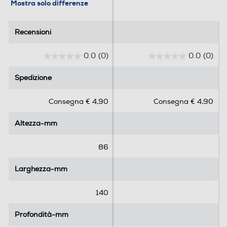
Mostra solo differenze
Recensioni
Recensioni
0.0
(0)
0.0
(0)
0
0
.
.
Spedizione
Spedizione
0
0
s
s
Consegna € 4,90
Consegna € 4,90
u
u
5
5
Altezza-mm
Altezza-mm
s
s
t
t
e
e
86
l
l
l
l
Larghezza-mm
Larghezza-mm
e
e
.
.
140
Profondità-mm
Profondità-mm