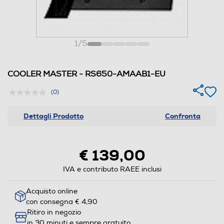
1
/
5
COOLER MASTER - RS650-AMAAB1-EU
(0)
Dettagli Prodotto
Confronta
€ 139,00
IVA e contributo RAEE inclusi
Acquisto online
con consegna € 4,90
Ritiro in negozio
in 30 minuti e sempre gratuito