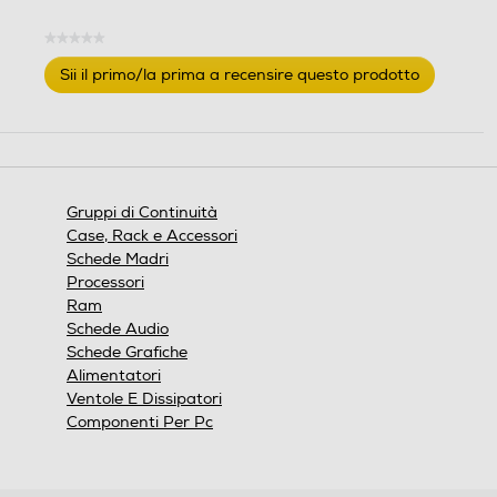
★★★★★
Nessuna
Sii il primo/la prima a recensire questo prodotto
valutazione
.
Questa
azione
aprirà
una
finestra
Gruppi di Continuità
modale.
Case, Rack e Accessori
Schede Madri
Processori
Ram
Schede Audio
Schede Grafiche
Alimentatori
Ventole E Dissipatori
Componenti Per Pc