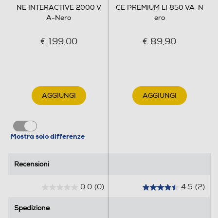
NE INTERACTIVE 2000 V
CE PREMIUM LI 850 VA-N
A-Nero
ero
€ 199,00
€ 89,90
AGGIUNGI
AGGIUNGI
Mostra solo differenze
Recensioni
Recensioni
0.0
(0)
4.5
(2)
0
4
.
.
Spedizione
Spedizione
0
5