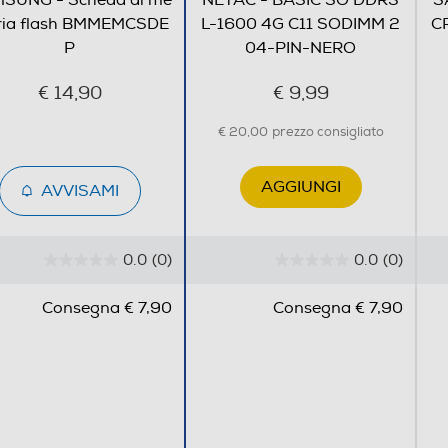
SUNG - Scheda di me
NETAC - BASIC SO DDR3
S
ia flash BMMEMCSDE
L-1600 4G C11 SODIMM 2
C
P
04-PIN-NERO
€ 14,90
€ 9,99
€ 20,00
prezzo consigliato
AGGIUNGI
AVVISAMI
0.0
(0)
0.0
(0)
0
0
.
.
Consegna € 7,90
Consegna € 7,90
0
0
s
s
u
u
5
5
s
s
t
t