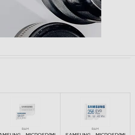
e. Il marchio NVM Express® è un marchio registrato di
in 4K e gli scatti a raffica, mentre la velocità di
RAM
RAM