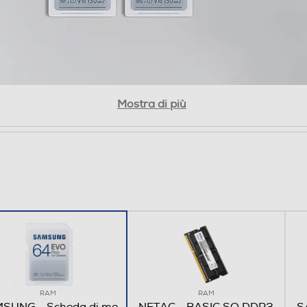
Mostra di più
56 e 128 GB. La compatibilità con i dispositivi host può variar
a. La classe di velocità U3 (UHS Speed Class 3) supporta video 
iprese sul PC in un istante per condividerle con gli amici.
RAM
RAM