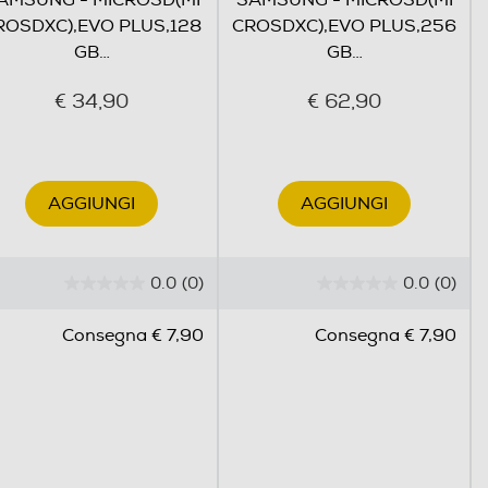
AMSUNG - MICROSD(MI
SAMSUNG - MICROSD(MI
ROSDXC),EVO PLUS,128
CROSDXC),EVO PLUS,256
GB
…
GB
…
€ 34,90
€ 62,90
AGGIUNGI
AGGIUNGI
0.0
(0)
0.0
(0)
0
0
.
.
Consegna € 7,90
Consegna € 7,90
0
0
s
s
u
u
5
5
s
s
t
t