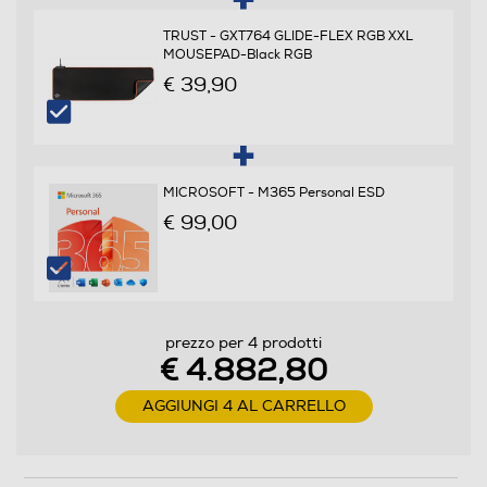
Velocità del processore in GHz
TRUST - GXT764 GLIDE-FLEX RGB XXL
MOUSEPAD-Black RGB
2,7
€ 39,90
Velocità clock Turbo (Ghz)
5,4
MICROSOFT - M365 Personal ESD
Cache di terzo livello-MB
€ 99,00
36
Cache di secondo livello-MB
prezzo per 4 prodotti
40
€ 4.882,80
Marca Chipset
AGGIUNGI 4 AL CARRELLO
Intel
Tipo Chipset