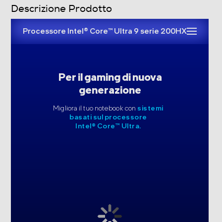
Descrizione Prodotto
HM870
Processore Intel® Core™ Ultra 9 serie 200HX
Espansione memoria
1x M.2 SSD slot (NVMe PCIe Gen4), 1x M.2 SSD slot
(NVMe PCIe Gen5) Compatible
Per il gaming di nuova
generazione
Memoria RAM
Migliora il tuo notebook con
sistemi
Tipo di RAM
basati sul processore
Intel® Core™ Ultra.
DDR5
Capacità RAM in GB
32
Espandibilità RAM
96