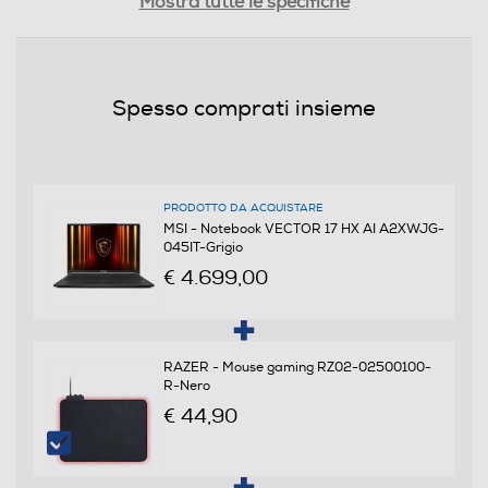
Mostra tutte le specifiche
Processore Intel® Core™ Ultra 9
Generazione AMD
Spesso comprati insieme
Tipo di processore
Intel® Core Ultra 9
PRODOTTO DA ACQUISTARE
MSI - Notebook VECTOR 17 HX AI A2XWJG-
045IT-Grigio
Nome Processore
€ 4.699,00
Intel® Core™ Ultra 9 275HX
Piattaforma EVO
RAZER - Mouse gaming RZ02-02500100-
R-Nero
€ 44,90
NPU (Tops)
13