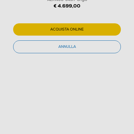
€ 4.699,00
ACQUISTA ONLINE
1
/
21
ANNULLA
MSI - Notebook VECTOR 17 HX AI A2XWJG-045IT-
Grigio
(0)
Dettagli Prodotto
Confronta
€ 4.699,00