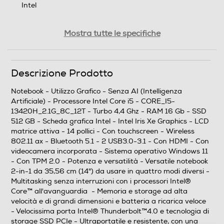
Intel
Generazione Intel
Mostra tutte le specifiche
Processore Intel® Core™ i5-13xxx
Generazione AMD
Descrizione Prodotto
Notebook - Utilizzo Grafico - Senza AI (Intelligenza
Artificiale) - Processore Intel Core i5 - CORE_I5-
Tipo di processore
13420H_2.1G_8C_12T - Turbo 4,4 Ghz - RAM 16 Gb - SSD
512 GB - Scheda grafica Intel - Intel Iris Xe Graphics - LCD
Intel Core i5
matrice attiva - 14 pollici - Con touchscreen - Wireless
802.11 ax - Bluetooth 5.1 - 2 USB3.0-3.1 - Con HDMI - Con
Nome Processore
videocamera incorporata - Sistema operativo Windows 11
- Con TPM 2.0 - Potenza e versatilità - Versatile notebook
i5-13420H
2-in-1 da 35,56 cm (14") da usare in quattro modi diversi -
Multitasking senza interruzioni con i processori Intel®
Piattaforma EVO
Core™ all'avanguardia - Memoria e storage ad alta
velocità e di grandi dimensioni e batteria a ricarica veloce
- Velocissima porta Intel® Thunderbolt™4.0 e tecnologia di
storage SSD PCIe - Ultraportatile e resistente, con una