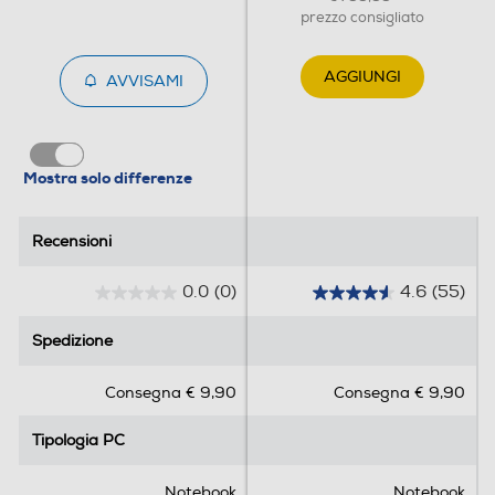
prezzo consigliato
Espandibilità RAM
AGGIUNGI
16
AVVISAMI
Slot OPTANE
Mostra solo differenze
Hard disk
Recensioni
Recensioni
Hard disk installato
0.0
(0)
4.6
(55)
0
4
SSD
.
.
Spedizione
Spedizione
0
6
Capacita' SSD-GB
s
s
Consegna € 9,90
Consegna € 9,90
u
u
512
5
5
Tipologia PC
Tipologia PC
s
s
Partizione di ripristino
t
t
e
e
Notebook
Notebook