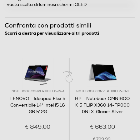
vasta scelta di luminosi schermi OLED
Velocità clock Turbo (Ghz)
4,6
Confronta con prodotti simili
Cache di terzo livello-MB
Scorri a destra per visualizzare altri prodotti
12
Marca Chipset
Intel
Tipo Chipset
NOTEBOOK CONVERTIBILI 2-IN-1
NOTEBOOK CONVERTIBILI 2-IN-1
Intel SoC
LENOVO - Ideapad Flex 5
HP - Notebook OMNIBOO
Convertibile 14" Intel i5 16
K 5 FLIP X360 14-FP000
Memoria RAM
GB 512G
0NLX-Glacier Silver
Capacità RAM in GB
€ 849,00
€ 663,00
16
€ 799,99