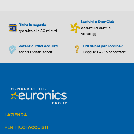
Velocità clock Turbo (Ghz)
Velocità clock Turbo (Ghz)
4,6
4,7
Iscriviti a Star Club
Touchscreen
Ritiro in negozio
accumula punti e
gratuito e in 30 minuti
Cache di terzo livello-MB
Cache di terzo livello-MB
vantaggi
Potenzia i tuoi acquisti
12
Hai dubbi per l'ordine?
10
Compatibilità 3D
scopri i nostri servizi
Leggi le FAQ o contattaci
Marca Chipset
Marca Chipset
Intel
Intel
Unità ottica
Tipo Chipset
Tipo Chipset
Unità Ottica
Intel SoC
SoC
NPU (Tops)
NPU (Tops)
L'AZIENDA
Multimedia
PER I TUOI ACQUISTI
Videocamera incorporata