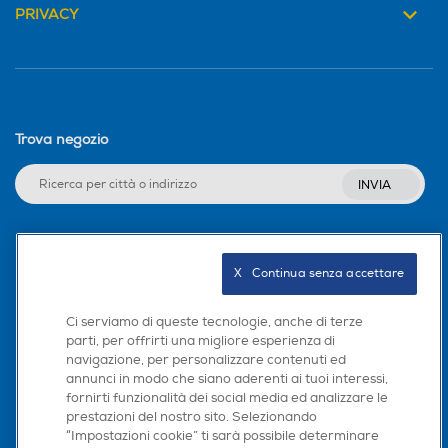
Cache di terzo livello-MB
Cache di terzo livello-MB
®
GPU dei notebook fino a NVIDIA
GEFORCE RTX™ 5090
Connettività
24
con GDDR7 da 24GB
(1824 AI TOPS)
Trova negozio
Modem
Tipo di RAM
Tipo di RAM
Fino a
175 W di MGP
INVIA
DDR5
DDR5
con Dynamic Boost
Modulo G - UMTS
®
NVIDIA
Capacità RAM in GB
Capacità RAM in GB
Advanced Optimus
Seguici sui social
in dotazione
32
24
a
TENSOR CORE DI 5
GENERAZIONE
Formato Slot SIM
Prestazioni Max AI
Espandibilità RAM
Espandibilità RAM
X   Continua senza accettare
con FP4 e DLSS 4
Senza slot SIM
Scarica la nostra app
192
16
Ci serviamo di queste tecnologie, anche di terze
Ethernet
parti, per offrirti una migliore esperienza di
navigazione, per personalizzare contenuti ed
Slot OPTANE
Slot OPTANE
annunci in modo che siano aderenti ai tuoi interessi,
fornirti funzionalità dei social media ed analizzare le
prestazioni del nostro sito. Selezionando
Tipo Ethernet
“Impostazioni cookie” ti sarà possibile determinare