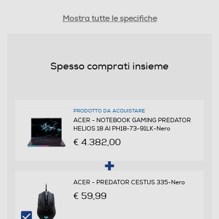
Generazione Intel
Mostra tutte le specifiche
Processore Intel® Core™ Ultra 9
Generazione AMD
Spesso comprati insieme
Tipo di processore
Intel® Core Ultra 9
PRODOTTO DA ACQUISTARE
ACER - NOTEBOOK GAMING PREDATOR
HELIOS 18 AI PH18-73-91LK-Nero
Nome Processore
€ 4.382,00
275HX
Piattaforma EVO
ACER - PREDATOR CESTUS 335-Nero
€ 59,99
NPU (Tops)