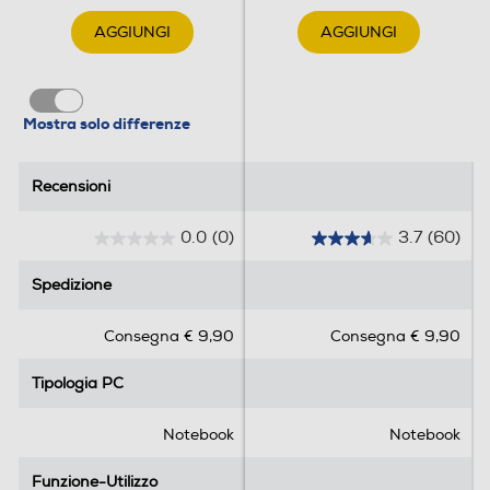
18
Display antiriflesso
Mostra solo differenze
Recensioni
Recensioni
Ris. orizzontale-pixel
0.0
(0)
3.7
(60)
0
3
2560
.
.
Spedizione
Spedizione
0
7
Ris. verticale-pixel
s
s
Consegna € 9,90
Consegna € 9,90
u
u
1600
5
5
Tipologia PC
Tipologia PC
s
s
Rapporto formato
t
t
e
e
Notebook
Notebook
16:10
l
l
l
l
Risoluzione HD
Funzione-Utilizzo
Funzione-Utilizzo
e
e
.
.
WQXGA (2560x1600)
Utilizzo Gaming
Utilizzo Gaming
6