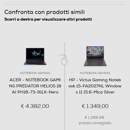
Scorri a destra per visualizzare altri prodotti
Nella città dalle infinite luci e dal ritmo
Memoria grafica dedicata-MB
incessante, Predator Helios 18 AI si erge come
16384
un'arma forgiata per chi osa spingersi oltre.
®
Dotato di un processore Intel
Core™ Ultra 9, di
Altre info scheda grafica
un incredibile display Mini LED 4K e di una GPU
per notebook GeForce RTX™ 5090, questo
GDDR7
computer non si limita a reagire, ma anticipa.
NOTEBOOK GAMING
NOTEBOOK GAMING
Display
ACER - NOTEBOOK GAMI
HP - Victus Gaming Noteb
NG PREDATOR HELIOS 18
ook 15-FA2027NL Window
Tipo di monitor
AI PH18-73-91LK-Nero
s 11 15.6-Mica Silver
Monitor Mini LED
€ 4.382,00
€ 1.349,00
Tecnologia schermo
€ 1.399,99
prezzo consigliato
Tecnologia IPS
Dimensione schermo (pollici)
AGGIUNGI
AGGIUNGI