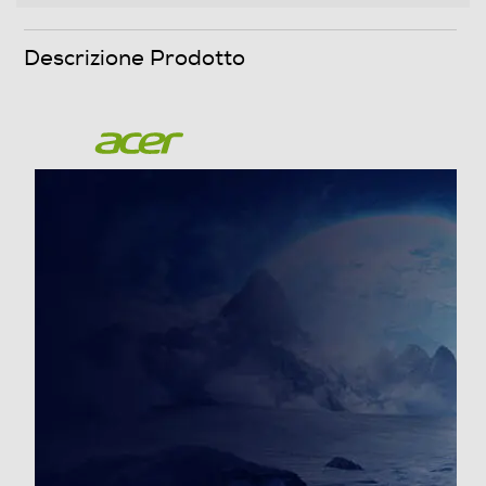
Memoria RAM
Tipo di RAM
DDR5
Capacità RAM in GB
32
Espandibilità RAM
PREDATOR
192
HELIOS 18 AI
Slot OPTANE
POTENZA OLTRE L'ORIZZONTE
Hard disk