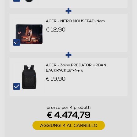
13
ACER - NITRO MOUSEPAD-Nero
€ 12,90
Velocità del processore in GHz
2,7
Velocità clock Turbo (Ghz)
ACER - Zaino PREDATOR URBAN
BACKPACK 18"-Nero
5,4
€ 19,90
Cache di secondo livello-MB
36
prezzo per 4 prodotti
€ 4.474,79
Marca Chipset
AGGIUNGI 4 AL CARRELLO
Intel
Tipo Chipset
Descrizione Prodotto
HM870