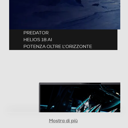
Hard disk installato
SSD PCI Express
Capacita' SSD-GB
2048
Partizione di ripristino
Adattatore Grafico
Marca scheda grafica
NVIDIA
Mostra di più
Modello scheda grafica
Confronta con prodotti simili
GeForce RTX™ 5080