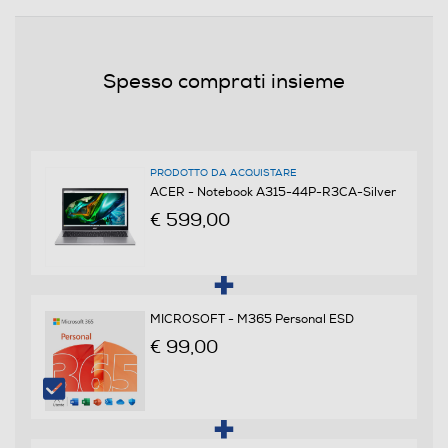
AMD Ryzen 7
Nome Processore
Spesso comprati insieme
5700U
Piattaforma EVO
PRODOTTO DA ACQUISTARE
ACER - Notebook A315-44P-R3CA-Silver
Velocità del processore in GHz
€ 599,00
1,8
Velocità clock Turbo (Ghz)
MICROSOFT - M365 Personal ESD
4,3
€ 99,00
Cache di terzo livello-MB
8