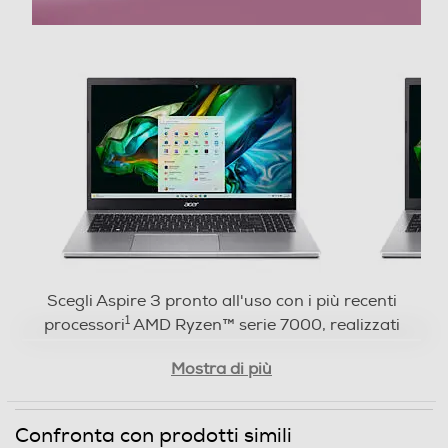
Aspire 3 AMD
Adattatore Grafico
Marca scheda grafica
AMD
Modello scheda grafica
Radeon Graphics
Display
Scegli Aspire 3 pronto all'uso con i più recenti
Tipo di monitor
1
processori
AMD Ryzen™ serie 7000, realizzati
per offrire multitasking funzionale e produttività.
LCD
Mostra di più
Pensato per la facilità d'uso, questo notebook
per la famiglia è sempre pronto quando ti
Tecnologia schermo
occorre.
Confronta con prodotti simili
Con tecnologia TN