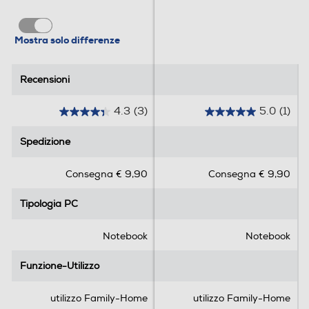
Full HD
Mostra solo differenze
Risoluzione
Recensioni
Recensioni
4.3
(3)
5.0
(1)
Touchscreen
4
5
.
.
Spedizione
Spedizione
3
0
s
s
Compatibilità 3D
Consegna € 9,90
Consegna € 9,90
u
u
5
5
Tipologia PC
Tipologia PC
s
s
t
t
e
e
Notebook
Notebook
Unità ottica
l
l
Unità Ottica
l
l
Funzione-Utilizzo
Funzione-Utilizzo
e
e
.
.
utilizzo Family-Home
utilizzo Family-Home
3
1