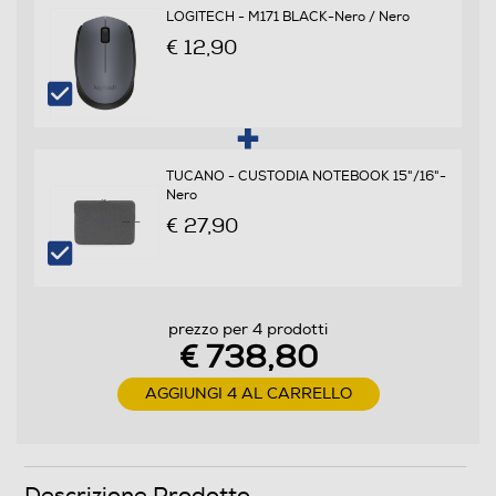
Cache di secondo livello-MB
LOGITECH - M171 BLACK-Nero / Nero
€ 12,90
4
Marca Chipset
AMD
TUCANO - CUSTODIA NOTEBOOK 15"/16"-
Tipo Chipset
Nero
€ 27,90
Integrato
Memoria RAM
prezzo per 4 prodotti
Tipo di RAM
€ 738,80
DDR4
AGGIUNGI 4 AL CARRELLO
Capacità RAM in GB
16
Descrizione Prodotto