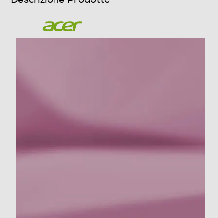
Espandibilità RAM
32
Slot OPTANE
Hard disk
Hard disk installato
SSD PCI Express
Capacita' SSD-GB
1024
Partizione di ripristino