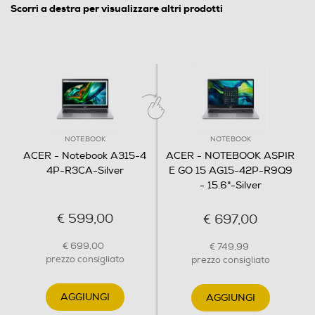
Scorri a destra per visualizzare altri prodotti
Dimensione schermo (pollici)
15,6
Display antiriflesso
Ris. orizzontale-pixel
NOTEBOOK
NOTEBOOK
ACER - Notebook A315-4
ACER - NOTEBOOK ASPIR
1920
4P-R3CA-Silver
E GO 15 AG15-42P-R9Q9
- 15.6"-Silver
Ris. verticale-pixel
€ 599,00
€ 697,00
1080
€ 699,00
€ 749,99
Rapporto formato
prezzo consigliato
prezzo consigliato
16:9
AGGIUNGI
AGGIUNGI
Risoluzione HD