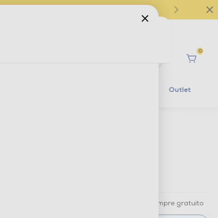
0
Ciao
Mobilità Elettrica
Lifestyle
Outlet
€ 739,90
IVA e contributo RAEE inclusi
Ritiro in negozio
in 30 minuti e sempre gratuito