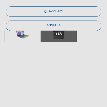
AVVISAMI
ANNULLA
+13