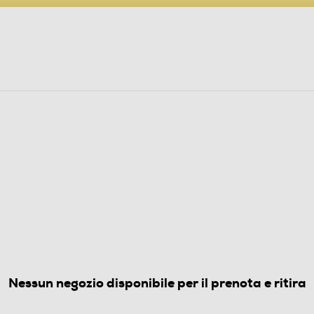
PARTECIPA AL CONCORSO ANNIVERSARIO
ine
 Audio
Elettrodomestici
Foto, Video, Droni
Intel i7 16GB 512-grigio
2.0
(1)
Nessun negozio disponibile per il prenota e ritira