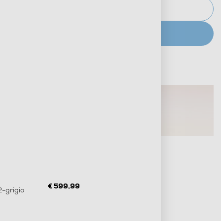
AVVISAMI
CERCA NEGOZIO
Metodi di pagamento e finanziamenti
Informazioni sulla consegna
Diritto di recesso
€ 599,99
-grigio