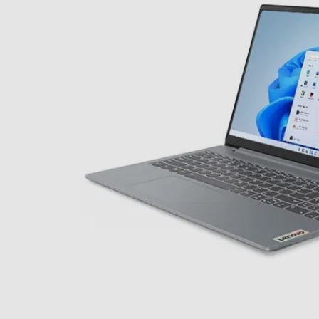
Rapporto formato
Risoluzione HD
Risoluzione
Touchscreen
Compatibilità 3D
Unità ottica
Unità Ottica
Multimedia
Videocamera incorporata
Microfono integrato