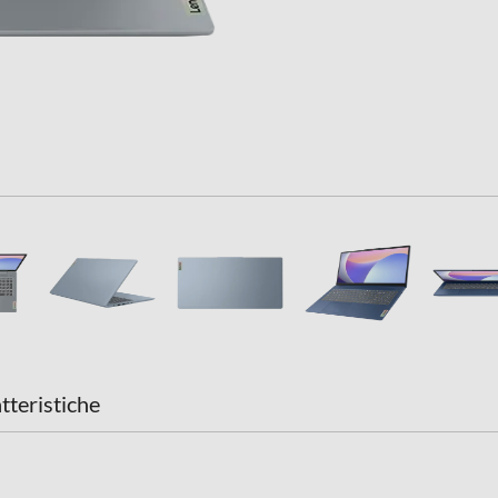
Intel
Intel UHD Graphics
LCD
Con tecnologia TN
15,6
tteristiche
1920
1080