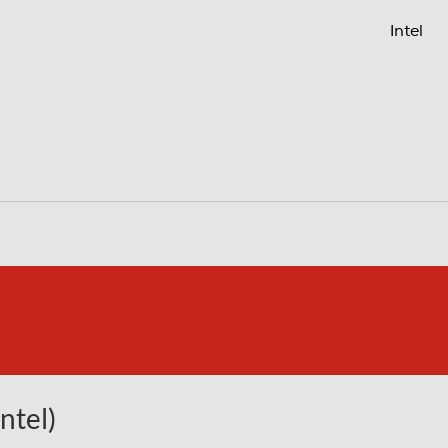
Intel
Processore Intel® Core™ i7-13xxx
Intel Core i7
i7-13620H
4,9
24
ntel)
Intel
Intel SoC
Notebook con ampio angolo di 