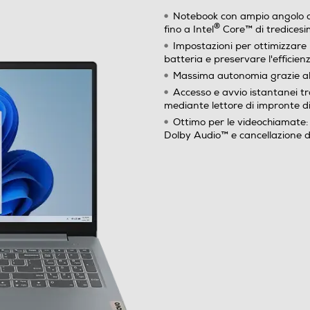
®
fino a Intel
Core™ di tredices
Impostazioni per ottimizzare 
batteria e preservare l'efficie
Massima autonomia grazie all
LPDDR5
Accesso e avvio istantanei tr
mediante lettore di impronte di
16
Ottimo per le videochiamate:
Dolby Audio™ e cancellazione 
16
SSD
512