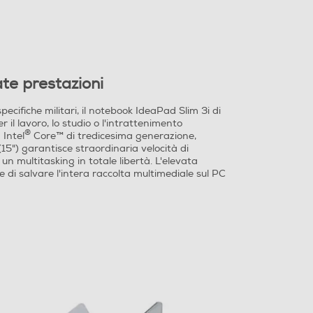
ate prestazioni
ecifiche militari, il notebook IdeaPad Slim 3i di
 il lavoro, lo studio o l'intrattenimento
®
 Intel
Core™ di tredicesima generazione,
15") garantisce straordinaria velocità di
un multitasking in totale libertà. L'elevata
 di salvare l'intera raccolta multimediale sul PC