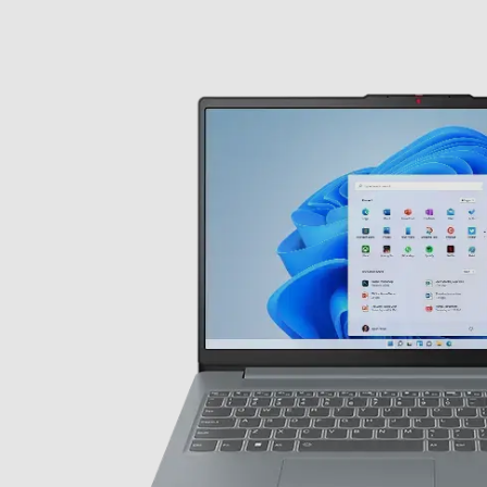
Memoria RAM
Tipo di RAM
Capacità RAM in GB
Espandibilità RAM
Slot OPTANE
Hard disk
Hard disk installato
Capacita' SSD-GB
Partizione di ripristino