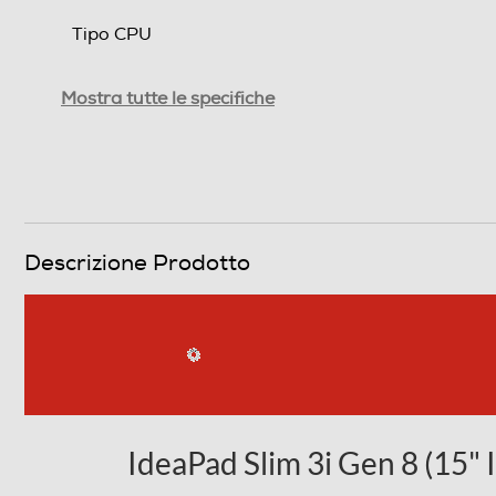
Tipo CPU
Generazione Intel
Mostra tutte le specifiche
Generazione AMD
Tipo di processore
Nome Processore
Descrizione Prodotto
Piattaforma EVO
Velocità clock Turbo (Ghz)
Cache di terzo livello-MB
IdeaPad Slim 3i Gen 8 (15" I
Marca Chipset
Tipo Chipset