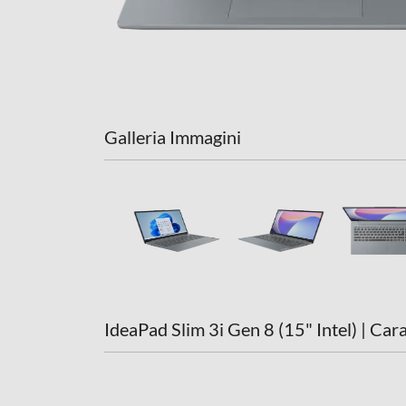
Adattatore Grafico
Marca scheda grafica
Modello scheda grafica
Galleria Immagini
Display
Tipo di monitor
Tecnologia schermo
Dimensione schermo (pollici)
IdeaPad Slim 3i Gen 8 (15" Intel) | Cara
Display antiriflesso
Ris. orizzontale-pixel
Ris. verticale-pixel