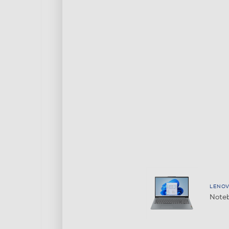
LENO
Noteb