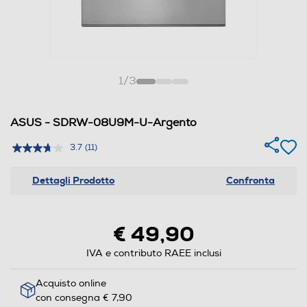
1
/
3
ASUS - SDRW-08U9M-U-Argento
3.7
(11)
Dettagli Prodotto
Confronta
€ 49,90
IVA e contributo RAEE inclusi
Acquisto online
con consegna € 7,90