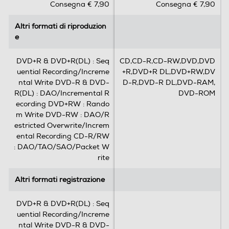
Consegna € 7,90
Consegna € 7,90
u
u
5
5
Altri formati di riproduzion
Altri formati di riproduzion
s
s
e
e
t
t
e
e
l
l
DVD+R & DVD+R(DL) : Seq
CD,CD-R,CD-RW,DVD,DVD
l
l
uential Recording/Increme
+R,DVD+R DL,DVD+RW,DV
e
e
ntal Write DVD-R & DVD-
D-R,DVD-R DL,DVD-RAM,
.
.
R(DL) : DAO/Incremental R
DVD-ROM
1
ecording DVD+RW : Rando
1
m Write DVD-RW : DAO/R
r
estricted Overwrite/Increm
e
ental Recording CD-R/RW
c
: DAO/TAO/SAO/Packet W
e
rite
n
s
Altri formati registrazione
Altri formati registrazione
i
o
DVD+R & DVD+R(DL) : Seq
n
uential Recording/Increme
i
ntal Write DVD-R & DVD-