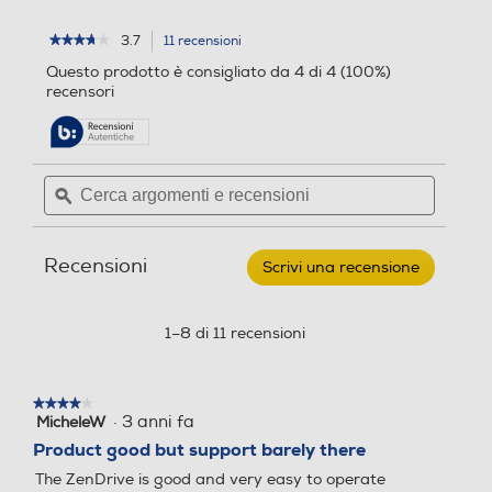
3.7
11 recensioni
L'azione
★★★★★
★★★★★
3.7
porterà
Questo prodotto è consigliato da 4 di 4 (100%)
su
alla
recensori
5
pagina
stelle.
delle
Leggi
recensioni.
recensioni
per
Cerca
Cerca
ASUS
argomenti
ϙ
argoment
-
SDRW-
e
e
08U9M-
recensioni
recensio
U-
Recensioni
Argento
Scrivi una recensione
.
Questa
azione
aprirà
1–8 di 11 recensioni
una
finestra
modale.
★★★★★
★★★★★
·
3 anni fa
MicheleW
4
su
Product good but support barely there
5
The ZenDrive is good and very easy to operate
stelle.