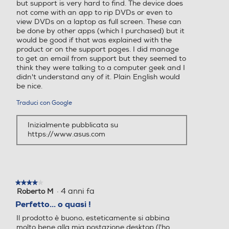
but support is very hard to find. The device does
not come with an app to rip DVDs or even to
view DVDs on a laptop as full screen. These can
be done by other apps (which I purchased) but it
would be good if that was explained with the
product or on the support pages. I did manage
to get an email from support but they seemed to
think they were talking to a computer geek and I
didn't understand any of it. Plain English would
be nice.
Traduci con Google
Inizialmente pubblicata su
https://www.asus.com
★★★★★
★★★★★
·
4 anni fa
Roberto M
4
su
Perfetto... o quasi !
5
Il prodotto è buono, esteticamente si abbina
stelle.
molto bene alla mia postazione desktop (l'ho