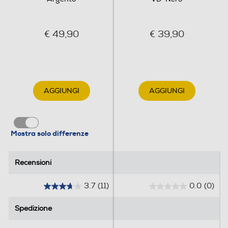
€ 49,90
€ 39,90
AGGIUNGI
AGGIUNGI
Mostra solo differenze
Recensioni
Recensioni
3.7
(11)
0.0
(0)
3
0
.
.
Spedizione
Spedizione
7
0
s
s