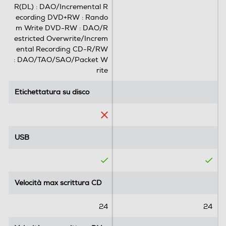
R(DL) : DAO/Incremental R
ecording DVD+RW : Rando
m Write DVD-RW : DAO/R
estricted Overwrite/Increm
ental Recording CD-R/RW
: DAO/TAO/SAO/Packet W
rite
Etichettatura su disco
Etichettatura su disco
USB
USB
Velocità max scrittura CD
Velocità max scrittura CD
24
24