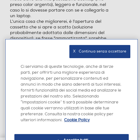
preso color argento), leggero e funzionale, nel
caso lo si dovesse portare con se e collegarlo a
un laptop.
L'unica cosa che migliorerei, è l'apertura del
cassetto che si apre a scatto (soluzione
probabilmente adottata dalle dimensioni del
dispositivo), se fosse "ammortizzata", sarebbe
perfetto.
X   Continua senza accettare
Inizialmente pubblicata su
Ci serviamo di queste tecnologie, anche di terze
https://www.asus.com
parti, per offrirti una migliore esperienza di
navigazione, per personalizzare contenuti ed
annunci in modo che siano aderenti ai tuoi interessi,
fornirti funzionalità dei social media ed analizzare le
prestazioni del nostro sito. Selezionando
★★★★★
★★★★★
·
7 mesi fa
DipPino
“Impostazioni cookie” ti sarà possibile determinare
5
su
quali cookie verranno utilizzati in base alle tue
Ottimo prodotto.
5
preferenze. Consulta la nostra cookie policy per
Ottimo lettore/masterizzatore DVD!
stelle.
ulteriori informazioni.
Cookie Policy
Fa il suo dovere, è molto leggero e comodo
eventualmente da portare in uno zaino o una
borsa per notebook.