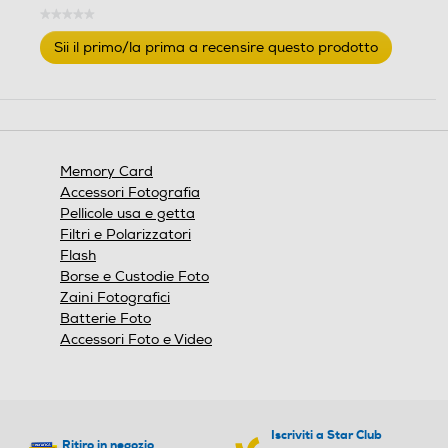
.
.
★★★★★
Nessuna
Sii il primo/la prima a recensire questo prodotto
valutazione
.
Questa
azione
aprirà
una
finestra
Memory Card
modale.
Accessori Fotografia
Pellicole usa e getta
Filtri e Polarizzatori
Flash
Borse e Custodie Foto
Zaini Fotografici
Batterie Foto
Accessori Foto e Video
Iscriviti a Star Club
Ritiro in negozio