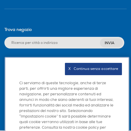
Trova negozio
INVIA
Seguici sui social
X   Continua senza accettare
Ci serviamo di queste tecnologie, anche di terze
parti, per offrirti una migliore esperienza di
navigazione, per personalizzare contenuti ed
Scarica la nostra app
annunci in modo che siano aderenti ai tuoi interessi,
fornirti funzionalità dei social media ed analizzare le
prestazioni del nostro sito. Selezionando
“Impostazioni cookie” ti sarà possibile determinare
quali cookie verranno utilizzati in base alle tue
preferenze. Consulta la nostra cookie policy per