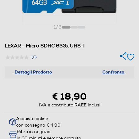
1
/
3
LEXAR - Micro SDHC 633x UHS-I
(0)
Dettagli Prodotto
Confronta
€ 18,90
IVA e contributo RAEE inclusi
Acquisto online
con consegna € 4,90
Ritiro in negozio
in 30 minuti e sempre gratuito