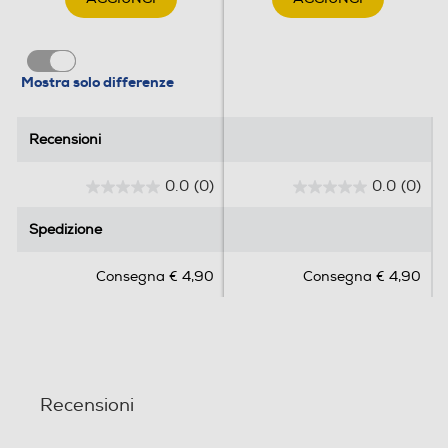
Mostra solo differenze
Recensioni
Recensioni
0.0
(0)
0.0
(0)
0
0
.
.
Spedizione
Spedizione
0
0
s
s
Consegna € 4,90
Consegna € 4,90
u
u
5
5
s
s
t
t
e
e
l
l
Recensioni
l
l
e
e