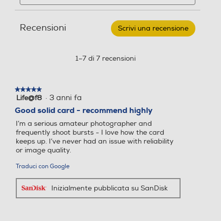
Supporto
e
e
SD
recensioni
recensio
EXTREME
Recensioni
PRO
Scrivi una recensione
.
V30
Questa
U3
azione
128GB
aprirà
1–7 di 7 recensioni
una
finestra
modale.
★★★★★
★★★★★
·
3 anni fa
Life@f8
5
su
Good solid card - recommend highly
5
I’m a serious amateur photographer and
stelle.
frequently shoot bursts - I love how the card
keeps up. I’ve never had an issue with reliability
or image quality.
Traduci con Google
Inizialmente pubblicata su SanDisk