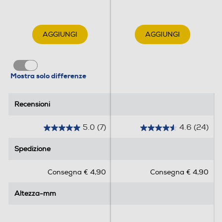
AGGIUNGI
AGGIUNGI
Mostra solo differenze
Recensioni
Recensioni
5.0
(7)
4.6
(24)
5
4
.
.
Spedizione
Spedizione
0
6
s
s
Consegna € 4,90
Consegna € 4,90
u
u
5
5
Altezza-mm
Altezza-mm
s
s
t
t
e
e