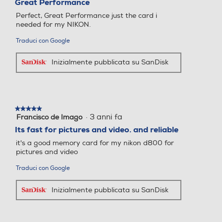
Great Performance
5
Perfect, Great Performance just the card i
stelle.
needed for my NIKON.
Traduci con Google
Inizialmente pubblicata su SanDisk
★★★★★
★★★★★
·
3 anni fa
Francisco de Imago
5
su
Its fast for pictures and video. and reliable
5
it's a good memory card for my nikon d800 for
stelle.
pictures and video
Traduci con Google
Inizialmente pubblicata su SanDisk