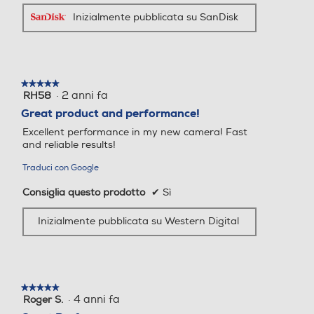
Inizialmente pubblicata su SanDisk
★★★★★
★★★★★
·
2 anni fa
RH58
5
su
Great product and performance!
5
Excellent performance in my new camera! Fast
stelle.
and reliable results!
Traduci con Google
Consiglia questo prodotto
✔
Sì
Inizialmente pubblicata su Western Digital
★★★★★
★★★★★
·
4 anni fa
Roger S.
5
su