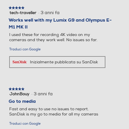
★★★★★
★★★★★
·
3 anni fa
tech-traveller
5
su
Works well with my Lumix G9 and Olympus E-
5
M1 MK II
stelle.
I used these for recording 4K video on my
cameras and they work well. No issues so far.
Traduci con Google
Inizialmente pubblicata su SanDisk
★★★★★
★★★★★
·
3 anni fa
JohnBouy
5
su
Go to media
5
Fast and easy to use no issues to report.
stelle.
SanDisk is my go to media for all my cameras
Traduci con Google