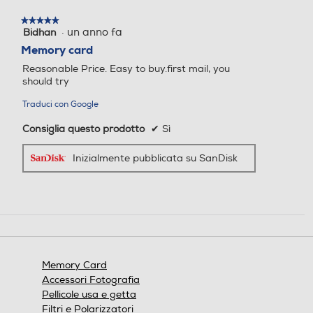
★★★★★
★★★★★
·
un anno fa
Bidhan
5
su
Memory card
5
Reasonable Price. Easy to buy.first mail, you
stelle.
should try
Traduci con Google
Consiglia questo prodotto
✔
Sì
Inizialmente pubblicata su SanDisk
Memory Card
Accessori Fotografia
Pellicole usa e getta
Filtri e Polarizzatori