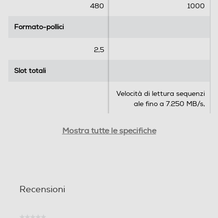
480
1000
Formato-pollici
Formato-pollici
2,5
Slot totali
Slot totali
Velocità di lettura sequenzi
ale fino a 7.250 MB/s,
Firewire
Firewire
Mostra tutte le specifiche
Video composite
Video composite
Recensioni
Uscita Video Component
Uscita Video Component
★★★★★