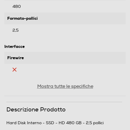
480
Formato-pollici
2,5
Interfacce
Firewire
Video composite
Mostra tutte le specifiche
Uscita Video Component
Descrizione Prodotto
Hard Disk Interno - SSD - HD 480 GB - 2,5 pollici
Memory card reader