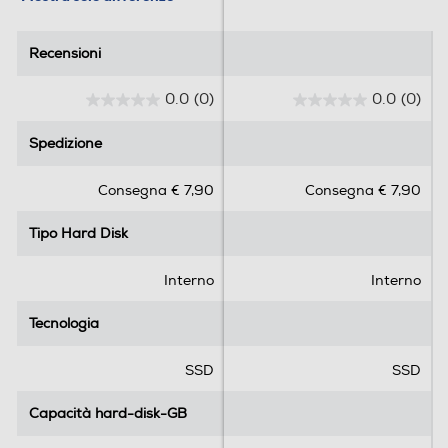
Recensioni
Recensioni
0.0
(0)
0.0
(0)
0
0
.
.
Spedizione
Spedizione
0
0
s
s
Consegna € 7,90
Consegna € 7,90
u
u
5
5
Tipo Hard Disk
Tipo Hard Disk
s
s
t
t
e
e
Interno
Interno
l
l
l
l
Tecnologia
Tecnologia
e
e
.
.
SSD
SSD
Capacità hard-disk-GB
Capacità hard-disk-GB