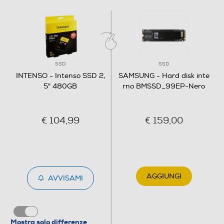
Alimentazione
Interna
Dimensioni - Peso
SSD
SSD
Peso-Kg
INTENSO - Intenso SSD 2,
SAMSUNG - Hard disk inte
5" 480GB
rno BMSSD_99EP-Nero
0,07
€ 104,99
€ 159,00
Informazioni sulla sicurezza del prodotto
Clicca qui
AGGIUNGI
AVVISAMI
Mostra solo differenze