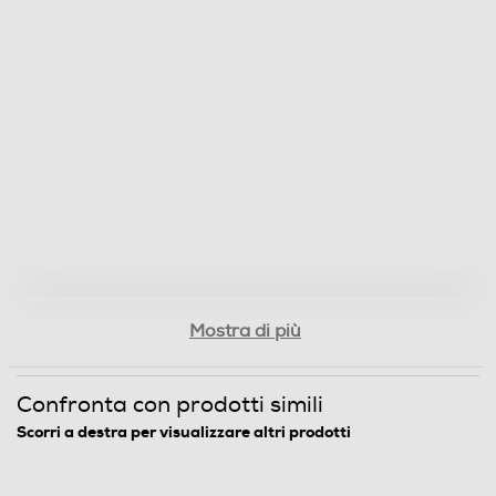
ISCSI
Funzioni
Funzione Hot Swap
Funzione Backup
Mostra di più
Descrizione
Confronta con prodotti simili
Telecomando
Scorri a destra per visualizzare altri prodotti