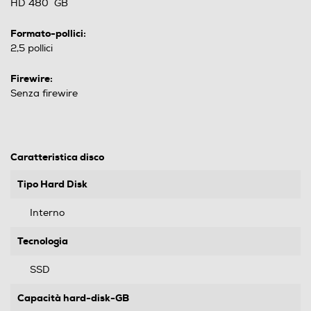
HD 480 GB
Formato-pollici:
2,5 pollici
Firewire:
Senza firewire
Caratteristica disco
Tipo Hard Disk
Interno
Tecnologia
SSD
Capacità hard-disk-GB