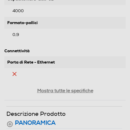
4000
Formato-pollici
0,9
Connettività
Porta di Rete - Ethernet
Wi-Fi
Mostra tutte le specifiche
Descrizione Prodotto
Descrizione
PANORAMICA
Alimentazione