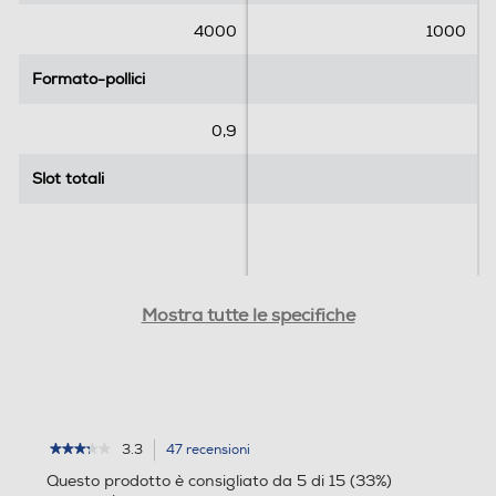
e
e
4000
1000
c
c
e
e
Formato-pollici
Formato-pollici
n
n
s
s
0,9
i
i
o
o
Slot totali
n
Slot totali
n
i
i
Porta di Rete - Ethernet
Porta di Rete - Ethernet
Mostra tutte le specifiche
Wi-Fi
Wi-Fi
3.3
47 recensioni
L'azione
★★★★★
★★★★★
3.3
porterà
Questo prodotto è consigliato da 5 di 15 (33%)
su
alla