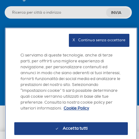
INVIA
Seguici sui social
X   Continua senza accettare
Ci serviamo di queste tecnologie, anche di terze
parti, per offrirti una migliore esperienza di
navigazione, per personalizzare contenuti ed
Scarica la nostra app
annunci in modo che siano aderenti ai tuoi interessi,
fornirti funzionalità dei social media ed analizzare le
prestazioni del nostro sito. Selezionando
“Impostazioni cookie” ti sarà possibile determinare
quali cookie verranno utilizzati in base alle tue
preferenze. Consulta la nostra cookie policy per
ulteriori informazioni.
Cookie Policy
Euronics Italia SpA. Sede legale Via Montefeltro, 6/a 20156 Milano
Partita Iva, Codice Fiscale e iscrizione CCIAA Milano Monza Brianza Lodi
n. 13337170156. Codice intermediario SDI: HHBD9AK. Vendite soggette
Accetta tutti
agli Artt. 45 e ss del Codice del Consumo in tema di Diritti dei
Consumatori.