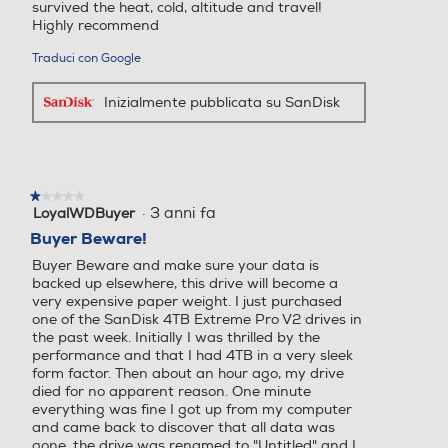
survived the heat, cold, altitude and travel!
Highly recommend
Traduci con Google
Inizialmente pubblicata su SanDisk
★★★★★
★★★★★
·
3 anni fa
LoyalWDBuyer
1
su
Buyer Beware!
5
Buyer Beware and make sure your data is
stelle.
backed up elsewhere, this drive will become a
very expensive paper weight. I just purchased
one of the SanDisk 4TB Extreme Pro V2 drives in
the past week. Initially I was thrilled by the
performance and that I had 4TB in a very sleek
form factor. Then about an hour ago, my drive
died for no apparent reason. One minute
everything was fine I got up from my computer
and came back to discover that all data was
gone, the drive was renamed to "Untitled" and I