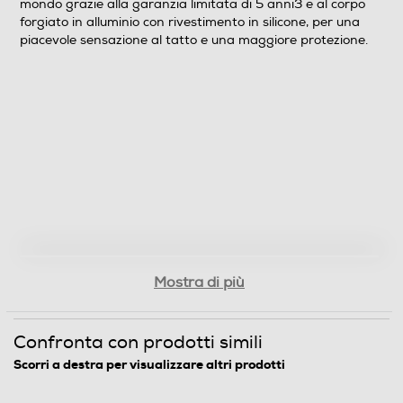
mondo grazie alla garanzia limitata di 5 anni3 e al corpo
incarichi più impegnativi.
forgiato in alluminio con rivestimento in silicone, per una
piacevole sensazione al tatto e una maggiore protezione.
Descrizione marketing
Archivia e trasferisci rapidamente i tuoi dati grazie al
corpo forgiato in alluminio che agisce anche da
dissipatore di calore e consente di raggiungere velocità
più alte. Assicurati la massima tranquillità quando sei in
giro per il mondo grazie alla garanzia limitata di 5
anni3 e al corpo forgiato in alluminio con rivestimento in
silicone, per una piacevole sensazione al tatto e una
maggiore protezione.
Dimensioni - Peso
Mostra di più
Peso-Kg
Confronta con prodotti simili
0,15
Scorri a destra per visualizzare altri prodotti
Informazioni sulla sicurezza del prodotto