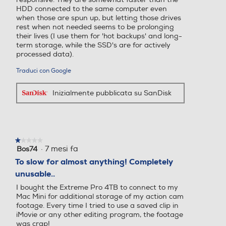
HDD connected to the same computer even
Connessione HDMI
Connessione HDMI
when those are spun up, but letting those drives
rest when not needed seems to be prolonging
their lives (I use them for 'hot backups' and long-
term storage, while the SSD's are for actively
processed data).
Firewire
Firewire
Traduci con Google
Inizialmente pubblicata su SanDisk
Memory card reader
Memory card reader
★★★★★
★★★★★
·
7 mesi fa
Bos74
1
Sistema operativo
Sistema operativo
su
To slow for almost anything! Completely
5
unusable..
stelle.
I bought the Extreme Pro 4TB to connect to my
Mac Mini for additional storage of my action cam
footage. Every time I tried to use a saved clip in
iMovie or any other editing program, the footage
was crap!