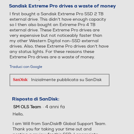
su
Sandisk Extreme Pro drives a waste of money
5
I first bought a Sandisk Extreme Pro SSD 2 TB
stelle.
external drive. This didn't have enough capacity
so I then also bought an Extreme Pro 4 TB
external drive. These Extreme Pro drives are
very expensive but not noticeably faster than
my other Western Digital non-SSD external
drives. Also, these Extreme Pro drives don't have
any status lights. For these reasons these
Extreme Pro drives are a waste of money.
Traduci con Google
Inizialmente pubblicata su SanDisk
Risposta di SanDisk:
·
4 anni fa
SM OLS Team
Hello,
I am Will from SanDisk® Global Support Team.
Thank you for taking your time out and