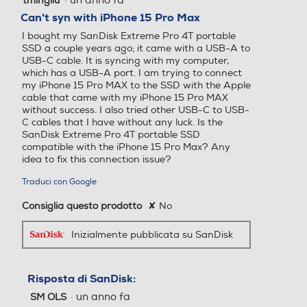
·
un anno fa
tmingliu
su
Can't syn with iPhone 15 Pro Max
5
I bought my SanDisk Extreme Pro 4T portable
stelle.
SSD a couple years ago; it came with a USB-A to
USB-C cable. It is syncing with my computer,
which has a USB-A port. I am trying to connect
my iPhone 15 Pro MAX to the SSD with the Apple
cable that came with my iPhone 15 Pro MAX
without success. I also tried other USB-C to USB-
C cables that I have without any luck. Is the
SanDisk Extreme Pro 4T portable SSD
compatible with the iPhone 15 Pro Max? Any
idea to fix this connection issue?
Traduci con Google
Consiglia questo prodotto
✘
No
Inizialmente pubblicata su SanDisk
Risposta di SanDisk:
·
un anno fa
SM OLS