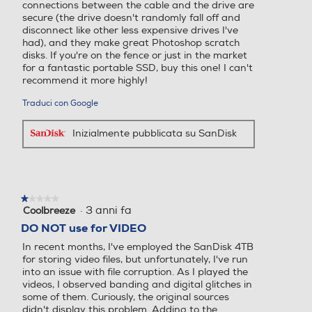
connections between the cable and the drive are
secure (the drive doesn't randomly fall off and
disconnect like other less expensive drives I've
had), and they make great Photoshop scratch
disks. If you're on the fence or just in the market
for a fantastic portable SSD, buy this one! I can't
recommend it more highly!
Traduci con Google
Inizialmente pubblicata su SanDisk
★★★★★
★★★★★
·
3 anni fa
Coolbreeze
1
su
DO NOT use for VIDEO
5
In recent months, I've employed the SanDisk 4TB
stelle.
for storing video files, but unfortunately, I've run
into an issue with file corruption. As I played the
videos, I observed banding and digital glitches in
some of them. Curiously, the original sources
didn't display this problem. Adding to the