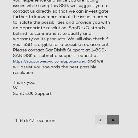
your experience and since you are facing
issues while using this SSD, we suggest you to
contact us directly so that we can investigate
further to know more about the issue in order
to isolate the possibilities and provide you with
an appropriate resolution. SanDisk® stands
behind its commitment to quality and
warranty on its products. We will also check if
your SSD is eligible for a possible replacement.
Please contact SanDisk® Support at 1-866-
SANDISK or submit a support request at
and we
https://support-en.wd.com/app/askweb
will assist you towards the best possible
resolution.
Thank you,
Will,
SanDisk® Support.
Precedente
◄
Successiva
►
1–8 di 47 recensioni
Reviews
Reviews