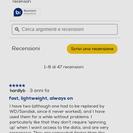
Peso-Kg
recensori
Peso-Kg
5
pagina
stelle.
delle
Leggi
0,15
0,58
recensioni.
recensioni
per
Cerca
Cerca
SANDISK
Altezza-mm
Altezza-mm
argomenti
ϙ
argoment
-
Hard
e
e
disk
recensioni
recensio
esterno
Recensioni
EXTREME
Scrivi una recensione
.
PRO
Questa
Larghezza-mm
Larghezza-mm
PORTABLE
azione
SSD
aprirà
1–8 di 47 recensioni
4T00
una
finestra
Profondità-mm
Profondità-mm
modale.
★★★★★
★★★★★
·
3 anni fa
hardlyb
5
su
fast, lightweight, always on
5
I have two (although one had to be replaced by
stelle.
Altre funzioni
Altre funzioni
WD/Sandisk, since it never worked), and I have
used them for a while without problems. I
particularly like that they don't require 'spinning
up' when I want access to the data, and are very
responsive. They are somewhat faster than the