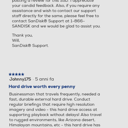
posting a review for this SSD. I appreciate
your candid feedback. Also, if you require any
assistance and wish to contact our support
staff directly for the same, please feel free to
contact SanDisk® Support at 1-866-
SANDISK and we would be glad to assist you.
Thank you,
Will,
SanDisk® Support.
★★★★★
★★★★★
·
5 anni fa
Johnny175
5
su
Hard drive worth every penny
5
Businessman that travels frequently, needed a
stelle.
fast, durable external hard drive. Conduct
regular briefings that require high resolution
imagery and video - this hard drive access at
supporting playback without delays! Also travel
to rugged environments, like Arizona desert,
Himalayan mountains, etc - this hard drive has