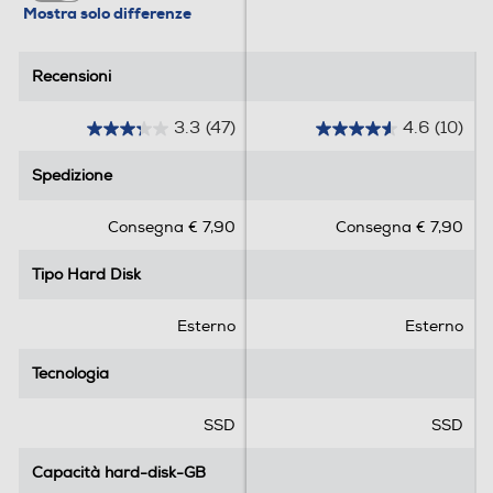
Mostra solo differenze
Recensioni
Recensioni
3.3
(47)
4.6
(10)
3
4
.
.
Spedizione
Spedizione
3
6
s
s
Consegna € 7,90
Consegna € 7,90
u
u
5
5
Tipo Hard Disk
Tipo Hard Disk
s
s
t
t
e
e
Esterno
Esterno
l
l
l
l
Tecnologia
Tecnologia
e
e
.
.
SSD
SSD
4
1
7
0
Capacità hard-disk-GB
Capacità hard-disk-GB
r
r