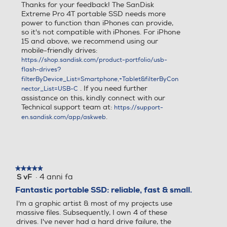
Thanks for your feedback! The SanDisk
Extreme Pro 4T portable SSD needs more
power to function than iPhones can provide,
so it's not compatible with iPhones. For iPhone
15 and above, we recommend using our
mobile-friendly drives:
https://shop.sandisk.com/product-portfolio/usb-
flash-drives?
filterByDevice_List=Smartphone,+Tablet&filterByCon
. If you need further
nector_List=USB-C
assistance on this, kindly connect with our
Technical support team at:
https://support-
.
en.sandisk.com/app/askweb
★★★★★
★★★★★
·
4 anni fa
S vF
5
su
Fantastic portable SSD: reliable, fast & small.
5
I'm a graphic artist & most of my projects use
stelle.
massive files. Subsequently, I own 4 of these
drives. I've never had a hard drive failure, the