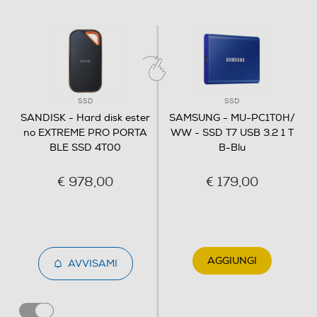
Clicca qui
SSD
SSD
SANDISK - Hard disk ester
SAMSUNG - MU-PC1T0H/
no EXTREME PRO PORTA
WW - SSD T7 USB 3.2 1 T
BLE SSD 4T00
B-Blu
€ 978,00
€ 179,00
AGGIUNGI
AVVISAMI