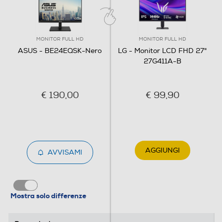
Consumi
Consumo energetico-W
MONITOR FULL HD
MONITOR FULL HD
ASUS - BE24EQSK-Nero
LG - Monitor LCD FHD 27"
15
27G411A-B
Consumo energia stand by-W
0,5
€ 190,00
€ 99,90
Consumo di energia in modalità SDR per 1000h (kWh)
22
AGGIUNGI
AVVISAMI
Nuova Classe efficienza energetica
F
Mostra solo differenze
Descrizione
Accessori in dotazione