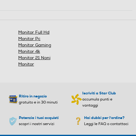
.
Questa
Contrasto dinamico
Contrasto dinamico
azione
aprirà
100000000
una
finestra
Monitor Full Hd
modale.
Time response Rate
Time response Rate
Monitor Pc
Monitor Gaming
5
5
Monitor 4k
Monitor 21 Noni
Risoluzione HD
Risoluzione HD
Monitor
Full HD
Full HD
Angolo visuale orizzontale-
Angolo visuale orizzontale-
Iscriviti a Star Club
Ritiro in negozio
°
°
accumula punti e
gratuito e in 30 minuti
vantaggi
178
178
Potenzia i tuoi acquisti
Hai dubbi per l'ordine?
scopri i nostri servizi
Leggi le FAQ o contattaci
Angolo visuale veritcale-°
Angolo visuale veritcale-°