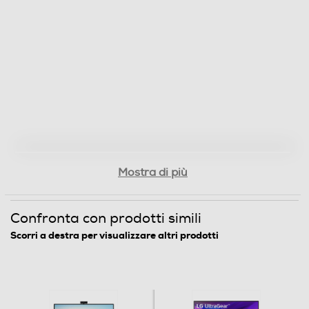
1920
Ris. verticale-pixel
1080
Multimedia
Sintonizzatore DVB-T
Mostra di più
Monitor con casse
Confronta con prodotti simili
Integrate
Scorri a destra per visualizzare altri prodotti
Microfono integrato