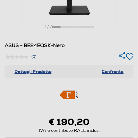
1
/
7
ASUS - BE24EQSK-Nero
(0)
Dettagli Prodotto
Confronta
€ 190,20
IVA e contributo RAEE inclusi