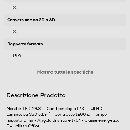
Conversione da 2D a 3D
Rapporto formato
16:9
Funzione-Utilizzo
Mostra tutte le specifiche
Utilizzo Office
Luminosità LCD
Descrizione Prodotto
350
Monitor LED 23,8" - Con tecnologia IPS - Full HD -
Luminosità 350 cd/m² - Contrasto 1200 :1 - Tempo
Rapporto contrasto xxx a 1
risposta 5 ms - Angolo di visuale 178° - Classe energetica
F - Utilizzo Office
1200