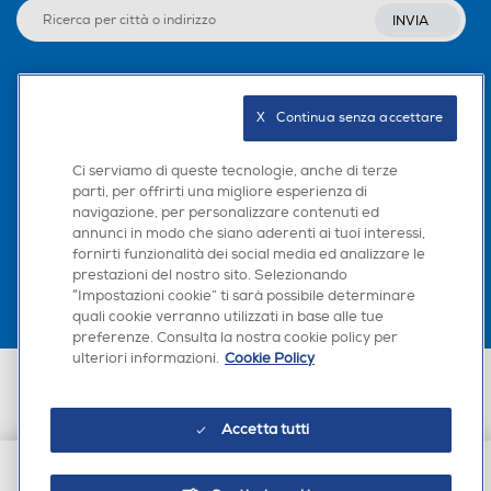
INVIA
Frequenza verticale max H
Frequenza verticale max H
z
z
Seguici sui social
X   Continua senza accettare
144
Ci serviamo di queste tecnologie, anche di terze
Sintonizzatore DVB-T
Sintonizzatore DVB-T
parti, per offrirti una migliore esperienza di
navigazione, per personalizzare contenuti ed
Scarica la nostra app
annunci in modo che siano aderenti ai tuoi interessi,
fornirti funzionalità dei social media ed analizzare le
prestazioni del nostro sito. Selezionando
Monitor con casse
Monitor con casse
“Impostazioni cookie” ti sarà possibile determinare
quali cookie verranno utilizzati in base alle tue
Integrate
preferenze. Consulta la nostra cookie policy per
ulteriori informazioni.
Cookie Policy
Euronics Italia SpA. Sede legale Via Montefeltro, 6/a 20156 Milano
Microfono integrato
Microfono integrato
Partita Iva, Codice Fiscale e iscrizione CCIAA Milano Monza Brianza Lodi
n. 13337170156. Codice intermediario SDI: HHBD9AK. Vendite soggette
Accetta tutti
agli Artt. 45 e ss del Codice del Consumo in tema di Diritti dei
Consumatori.
Videocamera incorporata
Videocamera incorporata