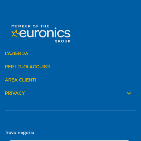
178
178
Ris. orizzontale-pixel
Ris. orizzontale-pixel
1920
1920
Ris. verticale-pixel
Ris. verticale-pixel
L'AZIENDA
1080
1080
PER I TUOI ACQUISTI
Pannello curvo
Pannello curvo
AREA CLIENTI
PRIVACY
Touchscreen
Touchscreen
LED
LED
Trova negozio