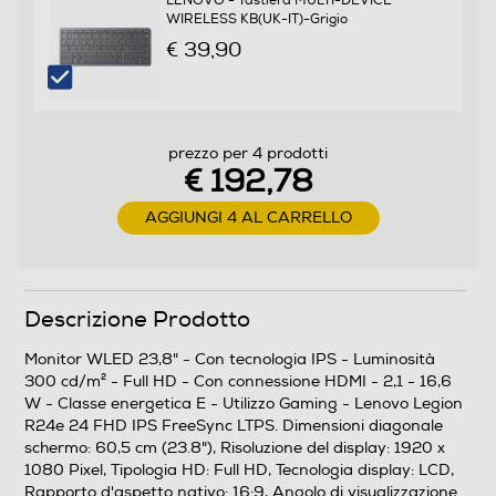
LENOVO - Tastiera MULTI-DEVICE
Ris. verticale-pixel
WIRELESS KB(UK-IT)-Grigio
€ 39,90
1080
Certificazioni
prezzo per 4 prodotti
EU Energy Label (E-class) RoHS compliant TÜV
€ 192,78
Rheinland® Eye Comfort Certification 2.0
AGGIUNGI 4 AL CARRELLO
Multimedia
Sintonizzatore DVB-T
Descrizione Prodotto
Monitor WLED 23,8" - Con tecnologia IPS - Luminosità
Sintonizzatore DVB-S
300 cd/m² - Full HD - Con connessione HDMI - 2,1 - 16,6
W - Classe energetica E - Utilizzo Gaming - Lenovo Legion
R24e 24 FHD IPS FreeSync LTPS. Dimensioni diagonale
schermo: 60,5 cm (23.8"), Risoluzione del display: 1920 x
Videocamera incorporata
1080 Pixel, Tipologia HD: Full HD, Tecnologia display: LCD,
Rapporto d'aspetto nativo: 16:9, Angolo di visualizzazione