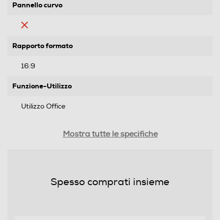
Pannello curvo
Rapporto formato
16:9
Funzione-Utilizzo
Utilizzo Office
Luminosità LCD
Mostra tutte le specifiche
300
Time response Rate
Spesso comprati insieme
0,5
Touchscreen