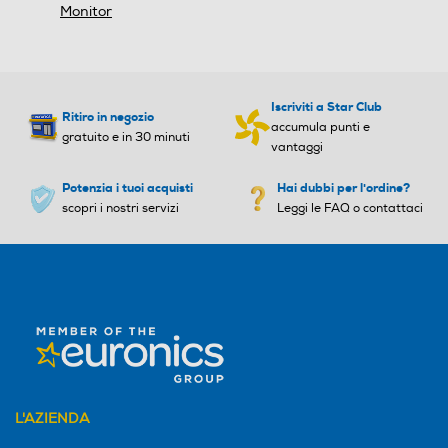
Angolo visuale orizzontale-
Angolo visuale orizzontale-
Dimensioni - Peso
Monitor
°
°
Altezza senza base-mm
178
178
325,3
Iscriviti a Star Club
Ritiro in negozio
Angolo visuale veritcale-°
Angolo visuale veritcale-°
accumula punti e
Profondita' senza base-mm
gratuito e in 30 minuti
vantaggi
178
178
51,7
Potenzia i tuoi acquisti
Hai dubbi per l'ordine?
scopri i nostri servizi
Leggi le FAQ o contattaci
Ris. orizzontale-pixel
Ris. orizzontale-pixel
Peso senza base-Kg
2,9
1920
1920
Altezza-mm
Ris. verticale-pixel
Ris. verticale-pixel
523
1080
1080
Larghezza-mm
Certificazioni
Certificazioni
L'AZIENDA
540,4
EU Energy Label (E-class)