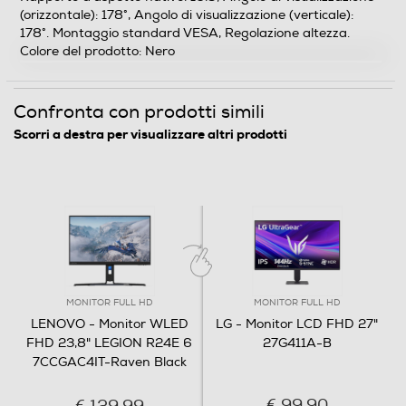
(orizzontale): 178°, Angolo di visualizzazione (verticale):
178°. Montaggio standard VESA, Regolazione altezza.
Colore del prodotto: Nero
Lettore o registratore DVD
Confronta con prodotti simili
Monitor con casse
Scorri a destra per visualizzare altri prodotti
Regolazione del volume
Microfono integrato
MONITOR FULL HD
MONITOR FULL HD
LENOVO - Monitor WLED
LG - Monitor LCD FHD 27"
FHD 23,8" LEGION R24E 6
27G411A-B
Uscita video ottica
7CCGAC4IT-Raven Black
€ 99,90