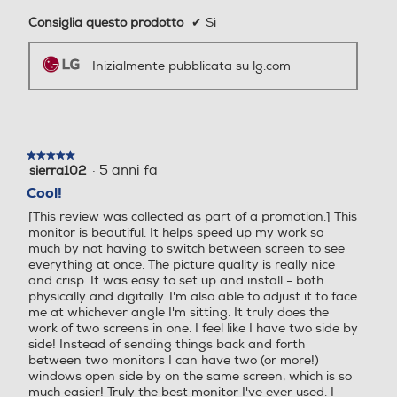
h)
h)
Consiglia questo prodotto
✔
Sì
21
20
Inizialmente pubblicata su lg.com
Consumo di energia in mo
Consumo di energia in mo
dalità HDR per 1000h (kW
dalità HDR per 1000h (kW
h)
h)
★★★★★
★★★★★
21
22
·
5 anni fa
sierra102
5
su
Cool!
Nuova Classe efficienza en
Nuova Classe efficienza en
5
[This review was collected as part of a promotion.] This
stelle.
ergetica
ergetica
monitor is beautiful. It helps speed up my work so
much by not having to switch between screen to see
*Immagini simulate per migliorare la
E
E
everything at once. The picture quality is really nice
comprensione delle funzionalità. Può differire
and crisp. It was easy to set up and install - both
dall’uso effettivo.
physically and digitally. I'm also able to adjust it to face
Classe efficienza energetic
Classe efficienza energetic
*Confronto tra la Modalità “OFF” (immagine
me at whichever angle I'm sitting. It truly does the
a sinistra) e AMD FreeSync™
a in modalità HDR
a in modalità HDR
work of two screens in one. I feel like I have two side by
side! Instead of sending things back and forth
between two monitors I can have two (or more!)
E
F
windows open side by on the same screen, which is so
much easier! Truly the best monitor I've ever used. I
16:9 tradizionale
DAS