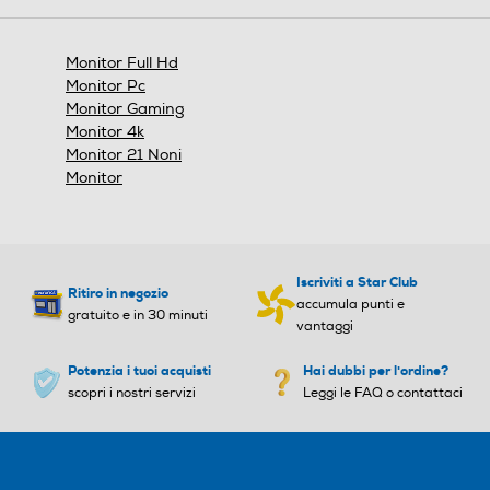
*Immagini simulate per migliorare la
comprensione delle funzionalità. Può differire
dall’uso effettivo.
Monitor Full Hd
Monitor Pc
Monitor Gaming
Monitor 4k
Flicker Safe
Monitor 21 Noni
Attenzione per gli occhi
Monitor
La modalità Flicker Safe riduce lo
sfarfallio invisibile sullo schermo e
offre un ambiente di lavoro
confortevole per i tuoi occhi.
Iscriviti a Star Club
Ritiro in negozio
accumula punti e
gratuito e in 30 minuti
vantaggi
Potenzia i tuoi acquisti
Hai dubbi per l'ordine?
scopri i nostri servizi
Leggi le FAQ o contattaci