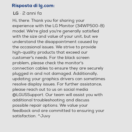
Risposta di lg.com:
Monitor con casse
Monitor con casse
·
2 anni fa
LG
Hi, there. Thank you for sharing your
experience with the LG Monitor (34WP500-B)
model. We're glad you're generally satisfied
Regolazione del volume
Regolazione del volume
with the size and value of your unit, but we
understand the disappointment caused by
the occasional issues. We strive to provide
high-quality products that exceed our
customer's needs. For the black screen
Microfono integrato
Microfono integrato
problem, please check the monitor's
connection cables to ensure they are securely
plugged in and not damaged. Additionally,
updating your graphics drivers can sometimes
*Immagini simulate per migliorare la
resolve display issues. For further assistance,
comprensione delle funzionalità. Può differire
Sintonizzatore DVB-C
Sintonizzatore DVB-C
dall’uso effettivo.
please reach out to us on social media
@LGUSSupport. Our team will assist you with
additional troubleshooting and discuss
possible repair options. We value your
feedback and are committed to ensuring your
OnScreen Control
Sintonizzatore DVB-S
Sintonizzatore DVB-S
satisfaction. ^Juvy
Controllo in pochi clic
OnScreen Control è semplice e