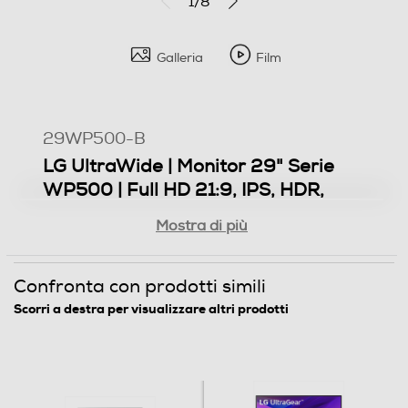
1/8
1080
Galleria
Film
Frequenza verticale max Hz
75
29WP500-B
Dot pitcht
LG UltraWide | Monitor 29" Serie
0,26
WP500 | Full HD 21:9, IPS, HDR,
FreeSync 75Hz
Certificazioni
Mostra di più
UL (cUL), TUV-Type, CE, CB, FCC-B, ROHS, REACH, EPA
Funzionalità principali
(8.0)
Confronta con prodotti simili
Monitor PC UltraWide 21:9
Scorri a destra per visualizzare altri prodotti
Risoluzione Full HD 2560x1080
Multimedia
Pannello IPS
Sintonizzatore DVB-T
Compatibile HDR 10
AMD FreeSync 75Hz
Schermo Multitasking con LG OnScreen