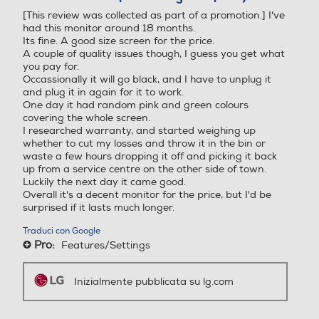
5
[This review was collected as part of a promotion.] I've
stelle.
Pannello curvo
Pannello curvo
had this monitor around 18 months.
Its fine. A good size screen for the price.
A couple of quality issues though, I guess you get what
you pay for.
*Immagini simulate per migliorare la
Occassionally it will go black, and I have to unplug it
Rapporto contrasto xxx a 1
Rapporto contrasto xxx a 1
comprensione delle funzionalità. Può differire
and plug it in again for it to work.
dall’uso effettivo.
One day it had random pink and green colours
1500
covering the whole screen.
I researched warranty, and started weighing up
whether to cut my losses and throw it in the bin or
Touchscreen
Touchscreen
Display IPS con sRGB 99%
waste a few hours dropping it off and picking it back
Colori realistici e visione
up from a service centre on the other side of town.
Luckily the next day it came good.
ampia
Overall it's a decent monitor for the price, but I'd be
surprised if it lasts much longer.
Sintonizzatore DVB-T
Sintonizzatore DVB-T
Il display IPS di LG riproduce colori
estremamente precisi che coprono il
Traduci con Google
99% dello spazio sRGB. Inoltre,
Pro:
Features/Settings
+
grazie a un angolo di visione ampio,
il display IPS garantisce una
Videocamera incorporata
Videocamera incorporata
copertura dello spazio sRGB pari al
Inizialmente pubblicata su lg.com
99%.