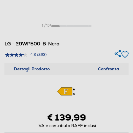
1
/
12
LG - 29WP500-B-Nero
4.3
(223)
Dettagli Prodotto
Confronta
€ 139,99
IVA e contributo RAEE inclusi