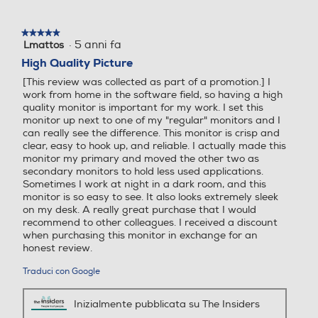
intuitivo. Personalizza le opzioni del
display con pochi semplici clic.
Lettore o registratore DV
Lettore o registratore DV
★★★★★
★★★★★
D
D
Guarda il video completo
·
5 anni fa
Lmattos
5
su
High Quality Picture
5
[This review was collected as part of a promotion.] I
stelle.
work from home in the software field, so having a high
Uscita video ottica
Uscita video ottica
quality monitor is important for my work. I set this
monitor up next to one of my "regular" monitors and I
can really see the difference. This monitor is crisp and
clear, easy to hook up, and reliable. I actually made this
monitor my primary and moved the other two as
Connessione HDMI
Connessione HDMI
secondary monitors to hold less used applications.
Sometimes I work at night in a dark room, and this
monitor is so easy to see. It also looks extremely sleek
on my desk. A really great purchase that I would
recommend to other colleagues. I received a discount
Numero HDMI Totali
Numero HDMI Totali
when purchasing this monitor in exchange for an
honest review.
2
1
Traduci con Google
Tipo HDMI
Tipo HDMI
Inizialmente pubblicata su The Insiders