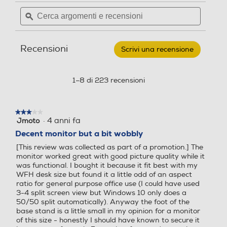
Lo schermo più largo ti permette di
per
313,4
Cerca
Cerca
LG
lavorare e visualizzare più
LED
LED
argomenti
ϙ
argoment
-
documenti, tabelle, file excel e slide
29WP500-
Profondita' senza base-mm
e
e
contemporanemente, senza dover
B-
recensioni
recensio
premere ripetutamente Alt-tab per
Nero
Recensioni
76,9
passare da una schermata all'altra.
Scrivi una recensione
.
Questa
Risoluzione HD
Risoluzione HD
Peso senza base-Kg
azione
aprirà
1–8 di 223 recensioni
Full HD
Full HD
una
4
finestra
Angolo visuale orizzontale-
Angolo visuale orizzontale-
modale.
Peso-Kg
★★★★★
★★★★★
°
°
·
4 anni fa
Jmoto
3
su
5,2
Decent monitor but a bit wobbly
178
178
5
[This review was collected as part of a promotion.] The
stelle.
monitor worked great with good picture quality while it
Informazioni sulla sicurezza del prodotto
Angolo visuale veritcale-°
Angolo visuale veritcale-°
was functional. I bought it because it fit best with my
WFH desk size but found it a little odd of an aspect
Clicca qui
ratio for general purpose office use (I could have used
178
178
3-4 split screen view but Windows 10 only does a
50/50 split automatically). Anyway the foot of the
Ris. orizzontale-pixel
Ris. orizzontale-pixel
base stand is a little small in my opinion for a monitor
of this size - honestly I should have known to secure it