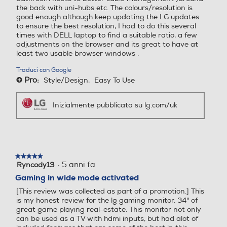
4
2,9
the back with uni-hubs etc. The colours/resolution is
OFF
ON
good enough although keep updating the LG updates
Peso-Kg
Peso-Kg
to ensure the best resolution, I had to do this several
times with DELL laptop to find a suitable ratio, a few
adjustments on the browser and its great to have at
5,2
3,8
least two usable browser windows .
Altezza-mm
Altezza-mm
Traduci con Google
Pro:
Style/Design,
Easy To Use
+
Individua il nemico con la
452,4
Night Vision View
Inizialmente pubblicata su lg.com/uk
Larghezza-mm
Larghezza-mm
Black Stabilizer garantisce la massima
visibilità perfino nelle scene più scure,
rilevando automaticamente la zona più
611,5
scura e illuminandola per permetterti di
scovare i nemici.
★★★★★
★★★★★
Profondità-mm
Profondità-mm
·
5 anni fa
Ryncody13
5
su
Gaming in wide mode activated
5
220
*Le immagini precedenti sono state simulate
[This review was collected as part of a promotion.] This
stelle.
per migliorare la comprensione della
is my honest review for the lg gaming monitor. 34" of
funzionalità. Può differire dall’uso effettivo.
great game playing real-estate. This monitor not only
can be used as a TV with hdmi inputs, but had alot of