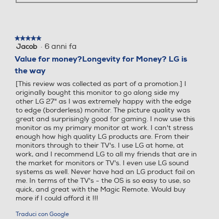
2x 1.4
*Per scaricare l’ultima versione di OnScreen
Control, visita il sito LG.COM.
Interfacce audio
Interfacce audio
*Le immagini del prodotto e dell’OnScreen
Control nel video sono fornite per puro
★★★★★
★★★★★
scopo illustrativo e potrebbero differire dal
·
6 anni fa
Jacob
5
Uscita Cuffie (Jack 3.5mm)
prodotto reale e dall’OnScreen Control
su
effettivo.
Value for money?Longevity for Money? LG is
5
Porta VGA
Porta VGA
the way
stelle.
[This review was collected as part of a promotion.] I
originally bought this monitor to go along side my
AMD FreeSync™ 75Hz
other LG 27" as I was extremely happy with the edge
Fluidità e rapidità dei
to edge (borderless) monitor. The picture quality was
LAN
LAN
great and surprisingly good for gaming. I now use this
movimenti
monitor as my primary monitor at work. I can't stress
enough how high quality LG products are. From their
Grazie alla tecnologia AMD
monitors through to their TV's. I use LG at home, at
FreeSync™ con refresh rate a
work, and I recommend LG to all my friends that are in
75Hz i gamer possono
Porta USB
Porta USB
the market for monitors or TV's. I even use LG sound
apprezzare una maggiore fluidità
systems as well. Never have had an LG product fail on
di movimento anche nel corso
me. In terms of the TV's - the OS is so easy to use, so
delle azioni più concitate. Riduce
quick, and great with the Magic Remote. Would buy
virtualmente il fastidioso effetto
more if I could afford it !!!
di tearing e gli scatti
Consumo di energia in mo
Consumo di energia in mo
dell'immagine.
dalità SDR per 1000h (kW
dalità SDR per 1000h (kW
Traduci con Google