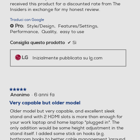
Consumo energia stand b
Consumo energia stand b
received this product for a discounted rate from The
y-W
y-W
Insiders in exchange for my honest review.
Traduci con Google
0,5
Pro:
Style/Design,
Features/Settings,
+
Performance,
Quality,
easy to use
Consumo energetico-W
Consumo energetico-W
Consiglia questo prodotto
✔
Sì
Reagisci più velocemente agli
avversari
Inizialmente pubblicata su lg.com
La funzione Dynamic Action Sync minimizza
Altezza senza base-mm
Altezza senza base-mm
il ritardo nelle immagini per rendere più
efficienti le sessioni di gioco.
313,4
357,8
★★★★★
★★★★★
Profondita' senza base-m
Profondita' senza base-m
·
6 anni fa
Anonimo
*Il Conventional illustra che il modello non è
5
m
m
supportato nella funzione Dynamic Action
su
Very capable but older model
Sync (DAS)
5
*Le immagini qui sopra sono state simulate
Older model but very capable, and excellent sleek
stelle.
76,9
38,5
per migliorare la comprensione della
stand and with 2 HDMI slots is more than enough for
funzionalità. Può differire dall’uso effettivo.
your work laptop and home laptop "plugged in". The
Peso senza base-Kg
Peso senza base-Kg
only addition would be some height adjustment in the
stand itself. I added some stick on hooks (e.g.
bathroom hooks to better cable management )around