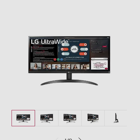
LED
Risoluzione HD
Full HD
Angolo visuale orizzontale-°
178
Angolo visuale veritcale-°
178
Ris. orizzontale-pixel
2560
Ris. verticale-pixel