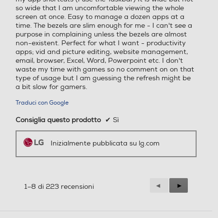
migliore comfort visivo
so wide that I am uncomfortable viewing the whole
screen at once. Easy to manage a dozen apps at a
La modalità di lettura Reader Mode
time. The bezels are slim enough for me - I can't see a
porta sullo schermo una
purpose in complaining unless the bezels are almost
temperatura di colore simile a
non-existent. Perfect for what I want - productivity
quella della carta, riducendo la luce
apps; vid and picture editing, website management,
blu e quindi migliorando il comfort
email, browser, Excel, Word, Powerpoint etc. I don't
visivo.
waste my time with games so no comment on on that
type of usage but I am guessing the refresh might be
a bit slow for gamers.
Traduci con Google
Consiglia questo prodotto
✔
Sì
Inizialmente pubblicata su lg.com
Precedente
◄
Successiva
►
1–8 di 223 recensioni
Reviews
Reviews