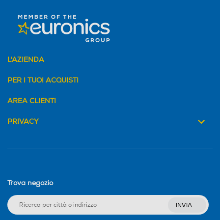
L'AZIENDA
*Immagini simulate per migliorare la
comprensione delle funzionalità. Può differire
dall’uso effettivo.
PER I TUOI ACQUISTI
*La cifra è stata calcolata per stima in
seguito a test interni di LG eseguiti usando il
modello 29WP500 nel mese di novembre
AREA CLIENTI
2020. Il valore potrebbe variare in
condizioni d’uso reali.
PRIVACY
Monitor LCD 29" - Con tecnologia IPS - Full HD -
Trova negozio
Luminosità 250 cd/m² - Tempo risposta 5 ms - Con
connessione HDMI - 2x 1.4 - Classe energetica E - Monitor
INVIA
Office