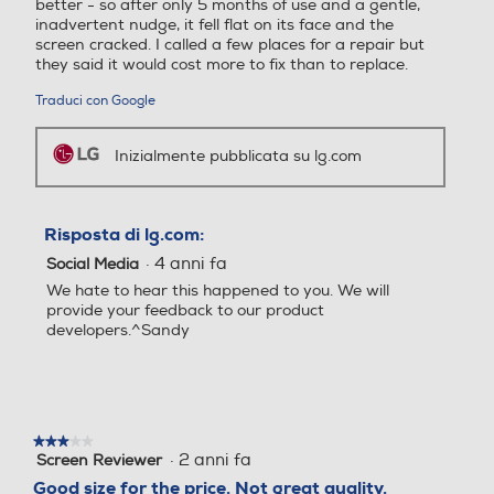
better - so after only 5 months of use and a gentle,
2560
1920
HDR10
inadvertent nudge, it fell flat on its face and the
Contrasto ricco di
screen cracked. I called a few places for a repair but
Ris. verticale-pixel
Ris. verticale-pixel
they said it would cost more to fix than to replace.
dettagli
Traduci con Google
1080
1080
Il monitor è compatibile con il
formato HDR per visualizzare
bianchi più luminosi e neri più
Frequenza verticale max H
Frequenza verticale max H
Inizialmente pubblicata su lg.com
intensi rispetto agli schermi
z
z
tradizionali. L'HDR riproduce le aree
scure e chiare dell'immagine con
una maggiore ricchezza di dettagli,
75
144
Risposta di lg.com:
impossibili da percepire con gli
·
4 anni fa
Social Media
standard precedenti.
Dot pitcht
Dot pitcht
We hate to hear this happened to you. We will
provide your feedback to our product
0,26
developers.^Sandy
Certificazioni
Certificazioni
UL (cUL), TUV-Type, CE, CB,
★★★★★
★★★★★
FCC-B, ROHS, REACH, EP
·
2 anni fa
Screen Reviewer
3
A (8.0)
su
Good size for the price. Not great quality.