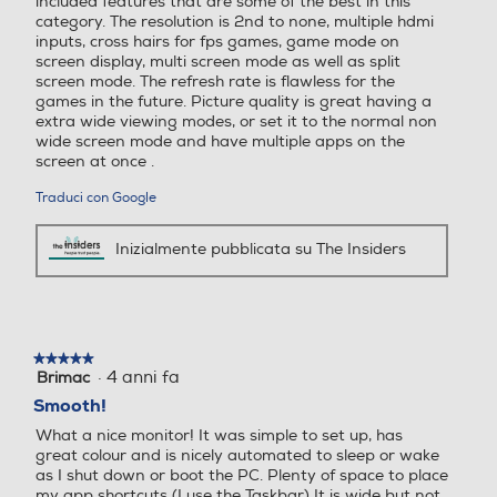
included features that are some of the best in this
category. The resolution is 2nd to none, multiple hdmi
inputs, cross hairs for fps games, game mode on
OFF
ON
screen display, multi screen mode as well as split
screen mode. The refresh rate is flawless for the
games in the future. Picture quality is great having a
extra wide viewing modes, or set it to the normal non
wide screen mode and have multiple apps on the
screen at once .
Assesta il colpo decisivo!
Traduci con Google
L’obiettivo Crosshair è fissato al centro per
Inizialmente pubblicata su The Insiders
ottimizzare la precisione di tiro.
*Le immagini precedenti sono state simulate
per migliorare la comprensione della
★★★★★
★★★★★
funzionalità. Può differire dall’uso effettivo.
·
4 anni fa
Brimac
5
su
Smooth!
5
What a nice monitor! It was simple to set up, has
stelle.
Reader Mode
great colour and is nicely automated to sleep or wake
Luce blu ridotta,
as I shut down or boot the PC. Plenty of space to place
my app shortcuts (I use the Taskbar) It is wide but not