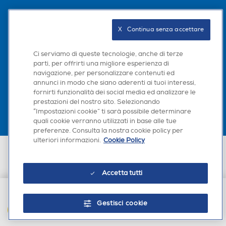
Seguici sui social
X   Continua senza accettare
Ci serviamo di queste tecnologie, anche di terze
parti, per offrirti una migliore esperienza di
navigazione, per personalizzare contenuti ed
Scarica la nostra app
annunci in modo che siano aderenti ai tuoi interessi,
fornirti funzionalità dei social media ed analizzare le
prestazioni del nostro sito. Selezionando
“Impostazioni cookie” ti sarà possibile determinare
quali cookie verranno utilizzati in base alle tue
preferenze. Consulta la nostra cookie policy per
ulteriori informazioni.
Cookie Policy
Euronics Italia SpA. Sede legale Via Montefeltro, 6/a 20156 Milano
Partita Iva, Codice Fiscale e iscrizione CCIAA Milano Monza Brianza Lodi
n. 13337170156. Codice intermediario SDI: HHBD9AK. Vendite soggette
Accetta tutti
agli Artt. 45 e ss del Codice del Consumo in tema di Diritti dei
Consumatori.
Gestisci cookie
AGGIUNGI AL CARRELLO