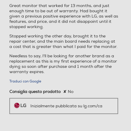
features, and price, and it did not disappoint until it
G
F
stopped working.
Stopped working the other day, brought it to the
Consumo energetico-W
Consumo energetico-W
repair center, and the main board needs replacing at
a cost that is greater than what I paid for the monitor.
Needless to say, I'll be looking for another brand as a
HDMI 2.0
DisplayPort 1.4
replacement as this is my first experience of a monitor
Altezza senza base-mm
Altezza senza base-mm
dying so soon after purchase and 1 month after the
warranty expires.
323,8
357,8
Traduci con Google
Profondita' senza base-m
Profondita' senza base-m
Consiglia questo prodotto
✘
No
*Le immagini sono simulate per migliorare la
m
m
comprensione delle funzionalità. Può differire
dall’uso effettivo.
Inizialmente pubblicata su lg.com/ca
42,8
38,5
Peso senza base-Kg
Peso senza base-Kg
★★★★★
★★★★★
3,5
2,9
·
un anno fa
Hebby
5
su
One happy husband