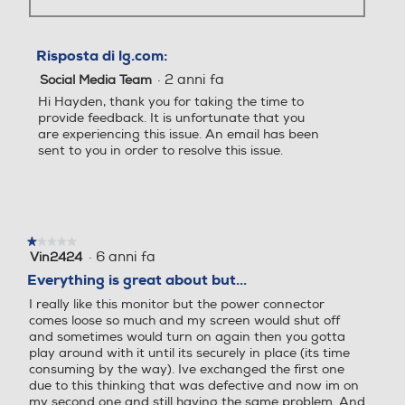
Risposta di lg.com:
178 gradi.
·
2 anni fa
Social Media Team
Hi Hayden, thank you for taking the time to
provide feedback. It is unfortunate that you
Sintonizzatore DVB-S
Sintonizzatore DVB-S
are experiencing this issue. An email has been
sent to you in order to resolve this issue.
Videocamera incorporata
Videocamera incorporata
★★★★★
★★★★★
·
6 anni fa
Vin2424
1
su
Everything is great about but...
Lettore o registratore DV
Lettore o registratore DV
5
I really like this monitor but the power connector
D
D
stelle.
comes loose so much and my screen would shut off
DR10 e sRGB 99%
and sometimes would turn on again then you gotta
olori più ricchi e realistici
play around with it until its securely in place (its time
consuming by the way). Ive exchanged the first one
l nuovo monitor gaming supporta il
due to this thinking that was defective and now im on
Monitor con casse
Monitor con casse
ormato HDR10 e la gamma colore sRGB
my second one and still having the same problem. And
9%, riproducendo colori ad alta fedeltà
one thing I also noticed is that other higher end models
romatica per una maggiore immersione
use the same power connector so while LG monitors
are a really good product, I would recommend
el gioco.