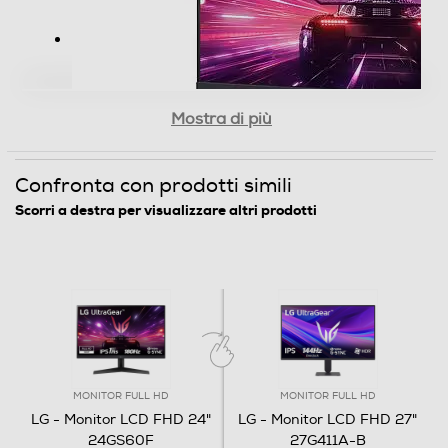
Monitor gaming UltraGear 24" |
Serie GS60F | Full HD, IPS, 180Hz,
1ms
Mostra di più
Uscita video ottica
Funzionalità principali
Confronta con prodotti simili
Monitor gaming con risoluzione Full HD
Scorri a destra per visualizzare altri prodotti
(1920x1080)
Connessioni
Pannello IPS 1ms GtG
Refresh Rate 180Hz (Overclock)
Porta VGA
G-Sync Compatible, AMD FreeSync™
Premium, Black Stabilizer, DAS Mode,
Crosshair
Compatibile HDR 10
Connessione HDMI
Regolazioni schermo: tilt
MONITOR FULL HD
MONITOR FULL HD
LG - Monitor LCD FHD 24"
LG - Monitor LCD FHD 27"
Specifiche del prodotto >
Numero HDMI Totali
24GS60F
27G411A-B
1