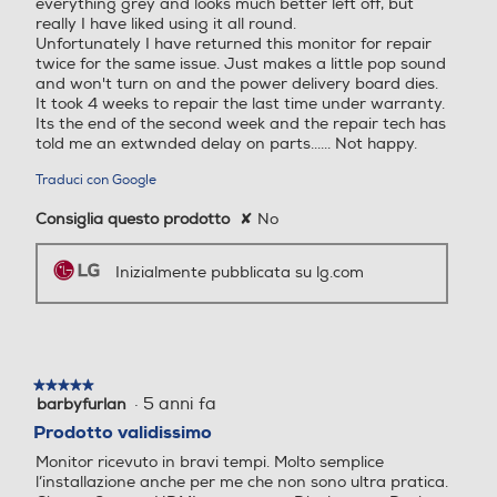
Numero HDMI Totali
Numero HDMI Totali
and won't turn on and the power delivery board dies.
It took 4 weeks to repair the last time under warranty.
Its the end of the second week and the repair tech has
1
1
told me an extwnded delay on parts...... Not happy.
Tipo HDMI
Tipo HDMI
Traduci con Google
Consiglia questo prodotto
✘
No
*Le immagini sono simulate per migliorare la
2,0
comprensione delle funzionalità. Può differire
dall’uso effettivo.
*Le prestazioni della funzionalità sono
Inizialmente pubblicata su lg.com
LAN
LAN
confrontate con quelle dei modelli che non
applicano la tecnologia Sync.
*Possono verificarsi errori o ritardi a
seconda della connessione di rete.
Porta USB
Porta USB
★★★★★
★★★★★
Design pensato per i gamer
·
5 anni fa
barbyfurlan
5
su
Prodotto validissimo
Esalta la tua esperienza di gioco con un
5
design accattivante senza cornici su 3 lati
Monitor ricevuto in bravi tempi. Molto semplice
stelle.
e un piedistallo a V perfezionato. Modifica
Consumo energia stand b
Consumo energia stand b
l’installazione anche per me che non sono ultra pratica.
l’inclinazione del monitor per
Ci sono 2 porte HDMI e una porta Displayport. Design
y-W
y-W
un’esperienza di gioco più confortevole.
molto bello, e immagini fluide e dettagliate. Migliore la
visione col cavo display port, tramite hdmi sempre
0,5
0,5
buona, ma un po’ meno. Io al momento, dopo circa una