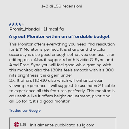
Altezza senza base-mm
Risoluzione HD
Risoluzione HD
modale.
★★★★★
★★★★★
·
11 mesi fa
Promit_Mondal
4
323,8
Full HD
Full HD
su
A great Monitor within an affordable budget
5
Profondita' senza base-mm
This Monitor offers everything you need, fhd resolution
stelle.
*Le immagini sono simulate per migliorare la
Angolo visuale orizzontale-
Angolo visuale orizzontale-
for 24" Monitor is perfect. It is sharp and the color
comprensione delle funzionalità. Può differire
°
°
accuracy is also good enough sothat you can use it for
42,8
dall’uso effettivo.
editing also. Also, it supports both Nvidia G-Sync and
Amd Free-Sync you will feel good while gaming with
178
178
Peso senza base-Kg
this monitor, also the 180hz feels smooth with it's 300
nits brightness it is a gem under
Angolo visuale veritcale-°
Angolo visuale veritcale-°
3,5
11k. It offers HDR10 also which will enhance your
IPS 1ms (GtG)
viewing experience. I will suggest to use hdmi 2.1 cable
Altezza-mm
to experience all this features perfectly. This monitor is
Progettato per
178
178
adjustable like it offers height adjustment, pivot and
un'incredibile velocità
all. Go for it, it's a good monitor.
408,9
Ris. orizzontale-pixel
Ris. orizzontale-pixel
Ammira la vivacità delle
Traduci con Google
Larghezza-mm
immagini con un tempo di
1920
1920
risposta rapido di 1ms, che riduce
Inizialmente pubblicata su lg.com
540,8
l’effetto ghosting inverso e il
Ris. verticale-pixel
Ris. verticale-pixel
ritardo delle immagini. Inoltre, il
Profondità-mm
pannello IPS consente di
visualizzare immagini
1080
1080