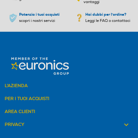
scopri i nostri servizi
Leggi le FAQ o contattaci
Crosshair
Il mirino è fissato al centro per
ottimizzare la precisione.
L'AZIENDA
PER I TUOI ACQUISTI
AREA CLIENTI
PRIVACY
Contatore di FPS
Il contatore di FPS consente di
verificare la fluidità del gioco.
Che tu stia montando,
giocando o guardando un film,