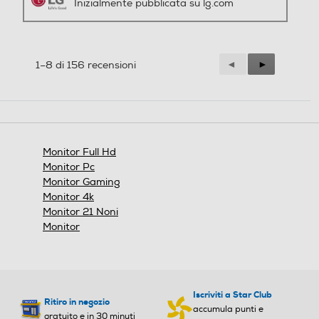
Precedente
◄
Successiva
►
1–8 di 156 recensioni
Reviews
Reviews
Monitor Full Hd
Black Stabilizer
Monitor Pc
Monitor Gaming
Il Black Stabilizer aiuta i
Monitor 4k
giocatori a individuare il
Monitor 21 Noni
nemico in agguato negli angoli
Monitor
più profondi e a superare
rapidamente le esplosioni di
lampi.
Iscriviti a Star Club
Ritiro in negozio
accumula punti e
gratuito e in 30 minuti
vantaggi
Potenzia i tuoi acquisti
Hai dubbi per l'ordine?