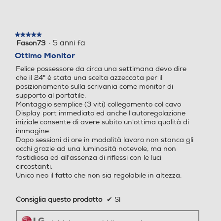
*Le immagini sono simulate per migliorare la
★★★★★
★★★★★
comprensione delle funzionalità. Può differire
·
5 anni fa
Fason73
5
dall’uso effettivo.
su
Ottimo Monitor
5
Felice possessore da circa una settimana devo dire
stelle.
che il 24" è stata una scelta azzeccata per il
posizionamento sulla scrivania come monitor di
supporto al portatile.
Montaggio semplice (3 viti) collegamento col cavo
Display port immediato ed anche l'autoregolazione
iniziale consente di avere subito un'ottima qualità di
immagine.
Dopo sessioni di ore in modalità lavoro non stanca gli
occhi grazie ad una luminosità notevole, ma non
fastidiosa ed all'assenza di riflessi con le luci
Dynamic Action Sync
circostanti.
Riducendo il ritardo nelle
Unico neo il fatto che non sia regolabile in altezza.
immagini con la funzione
Dynamic Action Sync, puoi
Consiglia questo prodotto
✔
Sì
cogliere i momenti più decisivi
in tempo reale e reagire
Inizialmente pubblicata su lg.com
rapidamente.