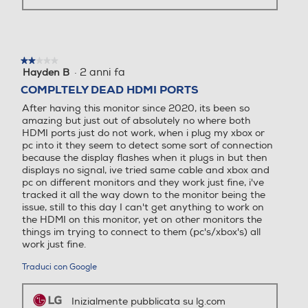
straordinarie da qualsiasi punto
180,5
di osservazione.
★★★★★
★★★★★
Frequenza verticale max H
Frequenza verticale max H
·
2 anni fa
Hayden B
2
Peso-Kg
z
z
su
COMPLTELY DEAD HDMI PORTS
5
4
After having this monitor since 2020, its been so
stelle.
180
144
amazing but just out of absolutely no where both
HDMI ports just do not work, when i plug my xbox or
Certificazioni
Certificazioni
Informazioni sulla sicurezza del prodotto
pc into it they seem to detect some sort of connection
because the display flashes when it plugs in but then
displays no signal, ive tried same cable and xbox and
Clicca qui
TUV-TYPE, TUV-Ergo, CB,
pc on different monitors and they work just fine, i've
UL (cUL), ErP, CE, CEC
tracked it all the way down to the monitor being the
issue, still to this day I can't get anything to work on
Pannello curvo
Pannello curvo
the HDMI on this monitor, yet on other monitors the
things im trying to connect to them (pc's/xbox's) all
work just fine.
*Le immagini sono simulate per migliorare la
Traduci con Google
comprensione delle funzionalità. Può differire
Sintonizzatore DVB-T
Sintonizzatore DVB-T
dall’uso effettivo.
*Seleziona la “Modalità più rapida” per
Inizialmente pubblicata su lg.com
eseguire il “Tempo di risposta di 1ms”.
(Imposta gioco → Tempo di risposta →
Modalità più rapida.)
*L’angolo di visione di questo display IPS è di
Sintonizzatore DVB-C
Sintonizzatore DVB-C