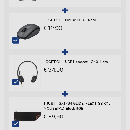
LED
LOGITECH - Mouse M100-Nero
€ 12,90
Risoluzione HD
Full HD
LOGITECH - USB Headset H340-Nero
€ 34,90
Angolo visuale orizzontale-°
178
Angolo visuale veritcale-°
TRUST - GXT764 GLIDE-FLEX RGB XXL
MOUSEPAD-Black RGB
178
€ 39,90
Ris. orizzontale-pixel
1920
prezzo per 4 prodotti