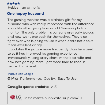
Altezza-mm
Altezza-mm
5
The gsming monitor was a birthday gift for my
stelle.
husband who was really impressed with the difference
408,9
452,4
in quality after going from an old Samsung tv to a
monitor. The only problem is our sons are really jealous
Larghezza-mm
Larghezza-mm
and now want one each for themselves. They also
fight over who is going to use it when dad's not about.
It has excellent clarity.
540,8
611,5
It updates the picture more frequently than he is used
to so it has improved his gaming experience
Gaming GUI
Profondità-mm
Profondità-mm
immeasurably. Long story short im the best wife and
Interfaccia gaming per una
now he's gaming more I get more time to read in
personalizzazione totale
peace. Thank you!
180,5
220
Traduci con Google
Usa On-Screen Display e OnScreen
Pro:
Performance,
Quality,
Easy To Use
Peso-Kg
Peso-Kg
+
Control per personalizzare facilmente la
configurazione del tuo monitor gaming:
Consiglia questo prodotto
✔
Sì
dalla opzioni di base del monitor alla
4
3,8
registrazione di una “Chiave definita
Inizialmente pubblicata su lg.com/uk
dall'utente” per impostare le scorciatoie.
*Per scaricare l'ultima versione di OnScreen
Control, visita il sito LG.COM.