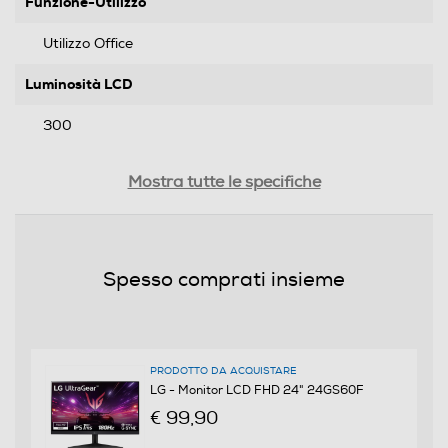
Funzione-Utilizzo
Utilizzo Office
Luminosità LCD
300
Rapporto contrasto xxx a 1
Mostra tutte le specifiche
1000
Time response Rate
Spesso comprati insieme
1
Numero colori schermo
16700000
PRODOTTO DA ACQUISTARE
LG - Monitor LCD FHD 24" 24GS60F
Touchscreen
€ 99,90