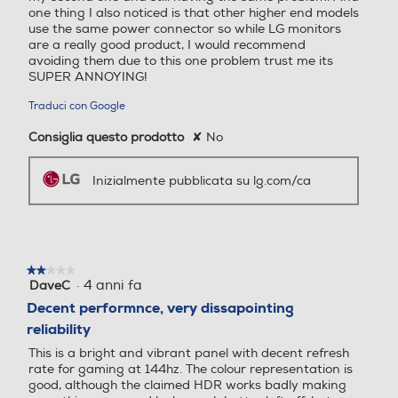
avoiding them due to this one problem trust me its
Regolazione del volume
Regolazione del volume
SUPER ANNOYING!
Traduci con Google
Consiglia questo prodotto
✘
No
Microfono integrato
Microfono integrato
*Le immagini sono simulate per migliorare la
comprensione delle funzionalità. Può differire
dall’uso effettivo.
Inizialmente pubblicata su lg.com/ca
Esperienza di gioco più fluida
Uscita video ottica
Uscita video ottica
La compatibilità con schede video
NVIDIA® G-SYNC® e AMD FreeSync™
★★★★★
★★★★★
assicura una totale sincronizzazione per
·
4 anni fa
DaveC
2
immagini più fluide, prive di tearing e
Porta VGA
Porta VGA
su
Decent performnce, very dissapointing
stuttering.
5
reliability
stelle.
This is a bright and vibrant panel with decent refresh
rate for gaming at 144hz. The colour representation is
Connessione HDMI
Connessione HDMI
good, although the claimed HDR works badly making
everything grey and looks much better left off, but
really I have liked using it all round.
Unfortunately I have returned this monitor for repair
twice for the same issue. Just makes a little pop sound