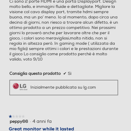
decina di giorni, non riesco a trovare alcun difetto, è un
ottimo prodotto a un prezzo competitivo. Nei prossimi
Consumo di energia in mo
Consumo di energia in mo
giorni lo proverò anche per lavorare oltre che per il
dalità SDR per 1000h (kW
dalità SDR per 1000h (kW
gioco, i colori sono meravigliosi,molto nitido, non si
h)
h)
regola in altezza però. In gaming mode ( utilizzata da
mio figlio) sempre ottimi i colori e le prestazioni durante
il gioco Lo consiglio come prodotto perchè è molto
18
20
Design
Inclinazione
valido, voto 9/10
Consumo di energia in mo
Consumo di energia in mo
Borderless 3 lati
-5~+15º
dalità HDR per 1000h (kW
dalità HDR per 1000h (kW
Consiglia questo prodotto
✔
Sì
h)
h)
Inizialmente pubblicata su lg.com
24
22
Nuova Classe efficienza en
Nuova Classe efficienza en
ergetica
ergetica
★★★★★
★★★★★
·
4 anni fa
peppy66
1
E
E
su
Great monitor while it lasted
5
Great monitor that worked for 13 months, and just
Classe efficienza energetic
Classe efficienza energetic
stelle.
enough time to be out of warranty. Had bought it
a in modalità HDR
a in modalità HDR
given a previous positive experience with LG, as well as